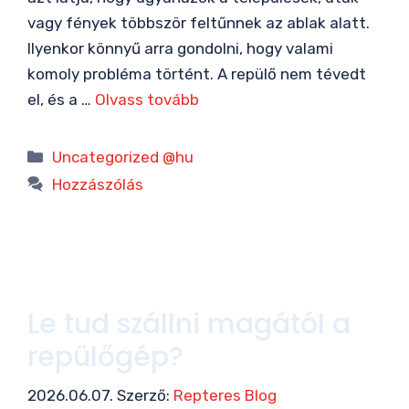
vagy fények többször feltűnnek az ablak alatt.
Ilyenkor könnyű arra gondolni, hogy valami
komoly probléma történt. A repülő nem tévedt
el, és a …
Olvass tovább
Kategória
Uncategorized @hu
Hozzászólás
Le tud szállni magától a
repülőgép?
2026.06.07.
Szerző:
Repteres Blog