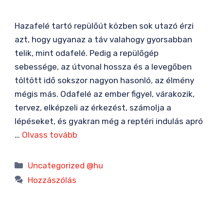
Hazafelé tartó repülőút közben sok utazó érzi
azt, hogy ugyanaz a táv valahogy gyorsabban
telik, mint odafelé. Pedig a repülőgép
sebessége, az útvonal hossza és a levegőben
töltött idő sokszor nagyon hasonló, az élmény
mégis más. Odafelé az ember figyel, várakozik,
tervez, elképzeli az érkezést, számolja a
lépéseket, és gyakran még a reptéri indulás apró
…
Olvass tovább
Kategória
Uncategorized @hu
Hozzászólás