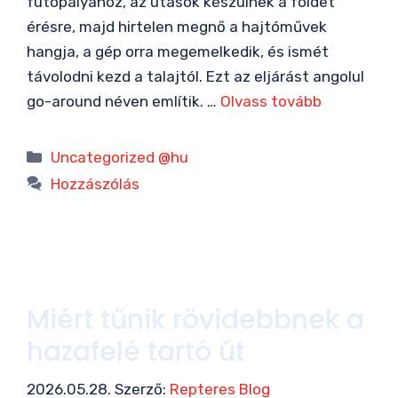
futópályához, az utasok készülnek a földet
érésre, majd hirtelen megnő a hajtóművek
hangja, a gép orra megemelkedik, és ismét
távolodni kezd a talajtól. Ezt az eljárást angolul
go-around néven említik. …
Olvass tovább
Kategória
Uncategorized @hu
Hozzászólás
Miért tűnik rövidebbnek a
hazafelé tartó út
2026.05.28.
Szerző:
Repteres Blog