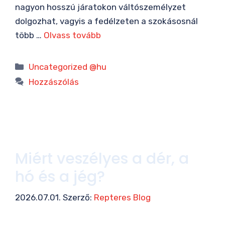
nagyon hosszú járatokon váltószemélyzet
dolgozhat, vagyis a fedélzeten a szokásosnál
több …
Olvass tovább
Kategória
Uncategorized @hu
Hozzászólás
Miért veszélyes a dér, a
hó és a jég?
2026.07.01.
Szerző:
Repteres Blog