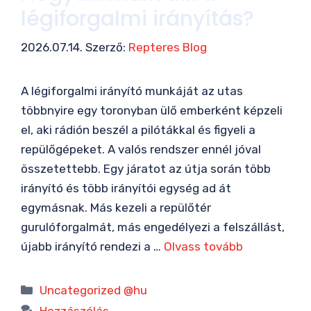
légiforgalmi irányítás?
2026.07.14.
Szerző:
Repteres Blog
A légiforgalmi irányító munkáját az utas
többnyire egy toronyban ülő emberként képzeli
el, aki rádión beszél a pilótákkal és figyeli a
repülőgépeket. A valós rendszer ennél jóval
összetettebb. Egy járatot az útja során több
irányító és több irányítói egység ad át
egymásnak. Más kezeli a repülőtér
gurulóforgalmát, más engedélyezi a felszállást,
újabb irányító rendezi a …
Olvass tovább
Kategória
Uncategorized @hu