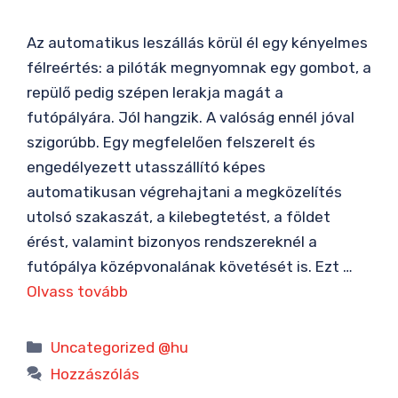
Az automatikus leszállás körül él egy kényelmes
félreértés: a pilóták megnyomnak egy gombot, a
repülő pedig szépen lerakja magát a
futópályára. Jól hangzik. A valóság ennél jóval
szigorúbb. Egy megfelelően felszerelt és
engedélyezett utasszállító képes
automatikusan végrehajtani a megközelítés
utolsó szakaszát, a kilebegtetést, a földet
érést, valamint bizonyos rendszereknél a
futópálya középvonalának követését is. Ezt …
Olvass tovább
Kategória
Uncategorized @hu
Hozzászólás