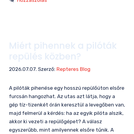
Hozzászólás
Miért pihennek a pilóták
repülés közben?
2026.07.07.
Szerző:
Repteres Blog
A pilóták pihenése egy hosszú repülőúton elsőre
furcsán hangozhat. Az utas azt látja, hogy a
gép tíz-tizenkét órán keresztül a levegőben van,
majd felmerül a kérdés: ha az egyik pilóta alszik,
akkor ki vezeti a repülőgépet? A válasz
egyszerűbb, mint amilyennek elsőre tűnik. A