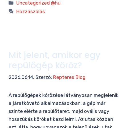
Kategória
Uncategorized @hu
Hozzászólás
Mit jelent, amikor egy
repülőgép köröz?
2026.06.14.
Szerző:
Repteres Blog
A repülőgépek körözése látványosan megjelenik
a járatkövető alkalmazásokban: a gép már
szinte elérte a repülőteret, majd ovális vagy
hosszúkás köröket kezd leírni. Az utas közben
azt látja, hogy ugyanazok a települések, utak