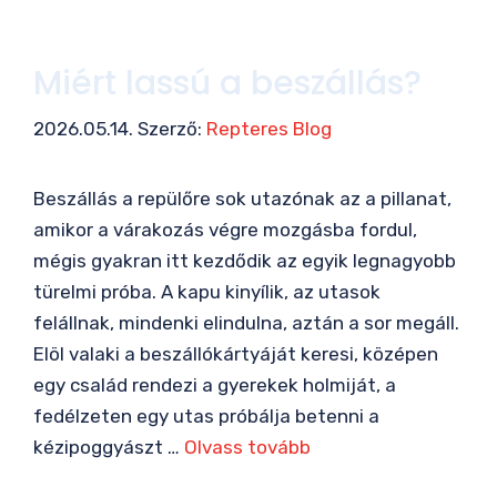
Miért lassú a beszállás?
2026.05.14.
Szerző:
Repteres Blog
Beszállás a repülőre sok utazónak az a pillanat,
amikor a várakozás végre mozgásba fordul,
mégis gyakran itt kezdődik az egyik legnagyobb
türelmi próba. A kapu kinyílik, az utasok
felállnak, mindenki elindulna, aztán a sor megáll.
Elöl valaki a beszállókártyáját keresi, középen
egy család rendezi a gyerekek holmiját, a
fedélzeten egy utas próbálja betenni a
kézipoggyászt …
Olvass tovább