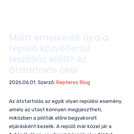
Miért emelkedik újra a
repülő közvetlenül
leszállás előtt? Az
átstartolás okai
2026.06.01.
Szerző:
Repteres Blog
Az átstartolás az egyik olyan repülési esemény,
amely az utast könnyen megijesztheti,
miközben a pilóták előre begyakorolt
eljárásként kezelik. A repülő már közel jár a