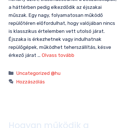
a háttérben pedig elkezdődik az éjszakai
műszak. Egy nagy, folyamatosan működő
repülőtéren előfordulhat, hogy valójában nincs
is klasszikus értelemben vett utolsó járat.
Éjszaka is érkezhetnek vagy indulhatnak
repülőgépek, működhet teherszállítás, késve
érkező járat …
Olvass tovább
Kategória
Uncategorized @hu
Hozzászólás
Hogyan működik a