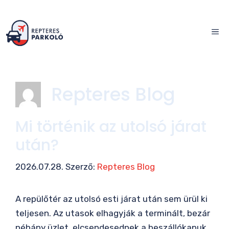
Kilépés
a
ME
tartalomba
Repteres Blog
Mi történik az utolsó járat
után?
2026.07.28.
Szerző:
Repteres Blog
A repülőtér az utolsó esti járat után sem ürül ki
teljesen. Az utasok elhagyják a terminált, bezár
néhány üzlet, elcsendesednek a beszállókapuk,