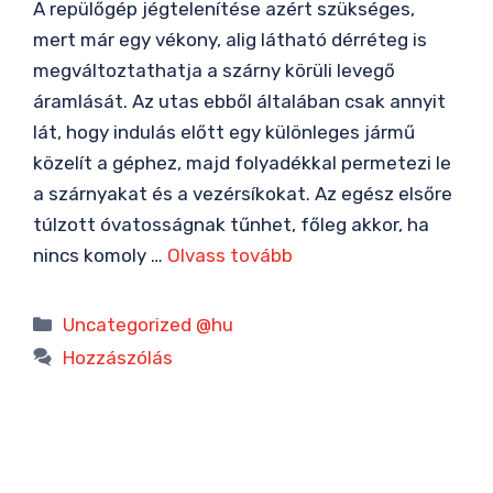
A repülőgép jégtelenítése azért szükséges,
mert már egy vékony, alig látható dérréteg is
megváltoztathatja a szárny körüli levegő
áramlását. Az utas ebből általában csak annyit
lát, hogy indulás előtt egy különleges jármű
közelít a géphez, majd folyadékkal permetezi le
a szárnyakat és a vezérsíkokat. Az egész elsőre
túlzott óvatosságnak tűnhet, főleg akkor, ha
nincs komoly …
Olvass tovább
Kategória
Uncategorized @hu
Hozzászólás