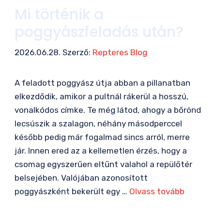
Mi történik a
poggyászfeladás után?
2026.06.28.
Szerző:
Repteres Blog
A feladott poggyász útja abban a pillanatban
elkezdődik, amikor a pultnál rákerül a hosszú,
vonalkódos címke. Te még látod, ahogy a bőrönd
lecsúszik a szalagon, néhány másodperccel
később pedig már fogalmad sincs arról, merre
jár. Innen ered az a kellemetlen érzés, hogy a
csomag egyszerűen eltűnt valahol a repülőtér
belsejében. Valójában azonosított
poggyászként bekerült egy …
Olvass tovább