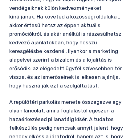
vendégeiknek külön kedvezményeket
kínáljanak. Ha követed a közösségi oldalukat,
akkor értesülhetsz az éppen aktuális
promóciókról, és akár anélkül is részesülhetsz
kedvező ajánlatokban, hogy hosszú
keresgélésbe kezdenél. Ilyenkor a marketing
alapelvei szerint a bizalom és a lojalitás is
erősödik: az elégedett ügyfél szívesebben tér
vissza, és az ismerőseinek is lelkesen ajánlja,
hogy használják ezt a szolgáltatást.
A repülőtéri parkolás menete összegezve egy
olyan láncolat, ami a foglalástól egészen a
hazaérkezésed pillanatáig kísér. A tudatos
felkészülés pedig nemcsak annyit jelent, hogy
nehogy elkéss a járatodról, hanem azt is, hogy