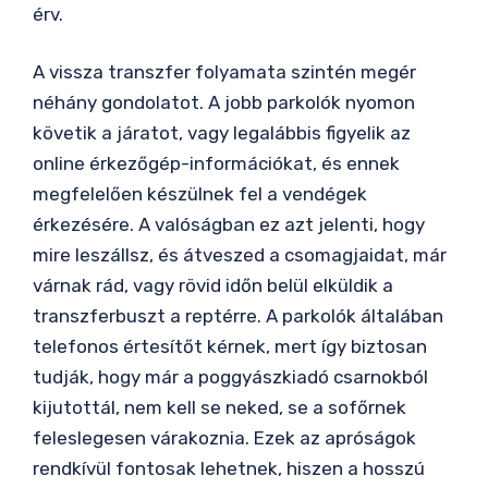
érv.
A vissza transzfer folyamata szintén megér
néhány gondolatot. A jobb parkolók nyomon
követik a járatot, vagy legalábbis figyelik az
online érkezőgép-információkat, és ennek
megfelelően készülnek fel a vendégek
érkezésére. A valóságban ez azt jelenti, hogy
mire leszállsz, és átveszed a csomagjaidat, már
várnak rád, vagy rövid időn belül elküldik a
transzferbuszt a reptérre. A parkolók általában
telefonos értesítőt kérnek, mert így biztosan
tudják, hogy már a poggyászkiadó csarnokból
kijutottál, nem kell se neked, se a sofőrnek
feleslegesen várakoznia. Ezek az apróságok
rendkívül fontosak lehetnek, hiszen a hosszú