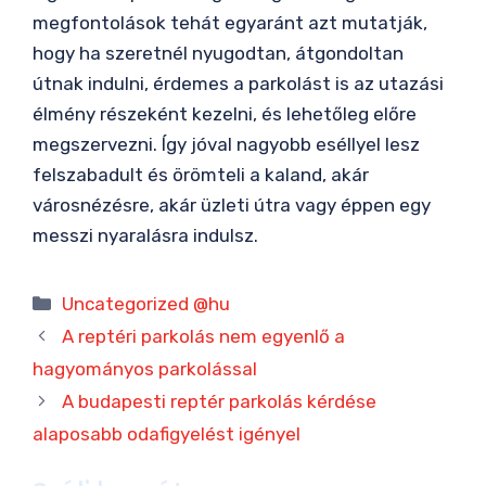
megfontolások tehát egyaránt azt mutatják,
hogy ha szeretnél nyugodtan, átgondoltan
útnak indulni, érdemes a parkolást is az utazási
élmény részeként kezelni, és lehetőleg előre
megszervezni. Így jóval nagyobb eséllyel lesz
felszabadult és örömteli a kaland, akár
városnézésre, akár üzleti útra vagy éppen egy
messzi nyaralásra indulsz.
Kategória
Uncategorized @hu
A reptéri parkolás nem egyenlő a
hagyományos parkolással
A budapesti reptér parkolás kérdése
alaposabb odafigyelést igényel