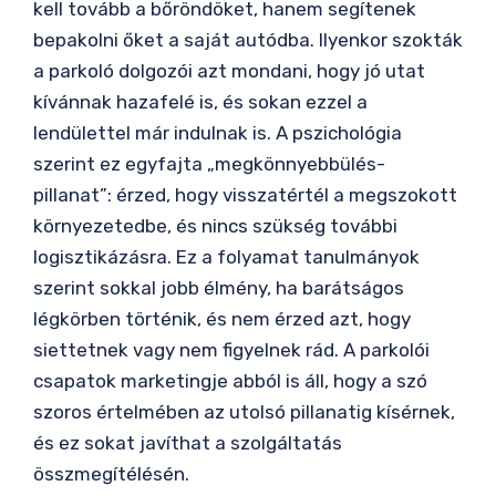
kell tovább a bőröndöket, hanem segítenek
bepakolni őket a saját autódba. Ilyenkor szokták
a parkoló dolgozói azt mondani, hogy jó utat
kívánnak hazafelé is, és sokan ezzel a
lendülettel már indulnak is. A pszichológia
szerint ez egyfajta „megkönnyebbülés-
pillanat”: érzed, hogy visszatértél a megszokott
környezetedbe, és nincs szükség további
logisztikázásra. Ez a folyamat tanulmányok
szerint sokkal jobb élmény, ha barátságos
légkörben történik, és nem érzed azt, hogy
siettetnek vagy nem figyelnek rád. A parkolói
csapatok marketingje abból is áll, hogy a szó
szoros értelmében az utolsó pillanatig kísérnek,
és ez sokat javíthat a szolgáltatás
összmegítélésén.