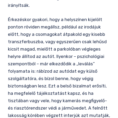
irányítsák.
Érkezéskor gyakori, hogy a helyszínen kijelölt
ponton röviden megállsz, például az irodájuk
előtt, hogy a csomagokat átpakold egy kisebb
transzferbuszba, vagy egyszerűen csak lehűsd
kicsit magad, mielőtt a parkolóban végleges
helyre állítod az autót. Ilyenkor – pszichológiai
szempontból – már elkezdődik a „leválás”
folyamata is: rábízod az autódat egy külső
szolgáltatóra, és bízol benne, hogy végig
biztonságban lesz. Ezt a belső bizalmat erősíti,
ha megfelelő tájékoztatást kapsz, és ha
tisztában vagy vele, hogy kamerás megfigyelő-
és riasztórendszer védi a járművedet. A felnőtt
lakosság körében végzett interjúk azt mutatják,