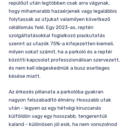
repülőút után legtöbben csak arra vágynak,
hogy mihamarabb hazaérjenek vagy legalábbis
folytassák az útjukat valamilyen következő
célállomás felé. Egy 2023-as, reptéri
szolgáltatásokkal foglalkozó piackutatás
szerint az utazók 75%-a kifejezetten kiemeli,
milyen sokat számít, ha a parkoló és a reptér
közötti kapcsolat professzionálisan szervezett,
és nem kell idegeskedniük a busz esetleges
késése miatt.
Az érkezés pillanata a parkolóba gyakran
nagyon felszabadító élmény. Hosszabb utak
után – legyen az egy hétvégi kiruccanás
külföldön vagy egy hosszabb, tengerentúli
kaland – különösen jól esik, ha nem vonszolnod