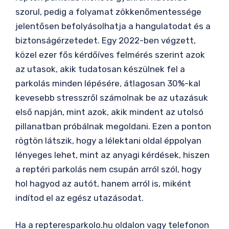
szorul, pedig a folyamat zökkenőmentessége
jelentősen befolyásolhatja a hangulatodat és a
biztonságérzetedet. Egy 2022-ben végzett,
közel ezer fős kérdőíves felmérés szerint azok
az utasok, akik tudatosan készülnek fel a
parkolás minden lépésére, átlagosan 30%-kal
kevesebb stresszről számolnak be az utazásuk
első napján, mint azok, akik mindent az utolsó
pillanatban próbálnak megoldani. Ezen a ponton
rögtön látszik, hogy a lélektani oldal éppolyan
lényeges lehet, mint az anyagi kérdések, hiszen
a reptéri parkolás nem csupán arról szól, hogy
hol hagyod az autót, hanem arról is, miként
indítod el az egész utazásodat.
Ha a repteresparkolo.hu oldalon vagy telefonon