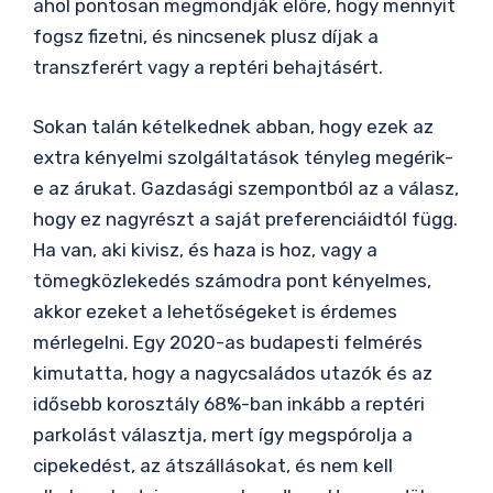
ahol pontosan megmondják előre, hogy mennyit
fogsz fizetni, és nincsenek plusz díjak a
transzferért vagy a reptéri behajtásért.
Sokan talán kételkednek abban, hogy ezek az
extra kényelmi szolgáltatások tényleg megérik-
e az árukat. Gazdasági szempontból az a válasz,
hogy ez nagyrészt a saját preferenciáidtól függ.
Ha van, aki kivisz, és haza is hoz, vagy a
tömegközlekedés számodra pont kényelmes,
akkor ezeket a lehetőségeket is érdemes
mérlegelni. Egy 2020-as budapesti felmérés
kimutatta, hogy a nagycsaládos utazók és az
idősebb korosztály 68%-ban inkább a reptéri
parkolást választja, mert így megspórolja a
cipekedést, az átszállásokat, és nem kell