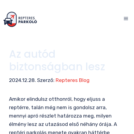
Kilépés
a
ME
tartalomba
Az autód
biztonságban lesz
2024.12.28.
Szerző:
Repteres Blog
Amikor elindulsz otthonról, hogy eljuss a
reptérre, talán még nem is gondolsz arra,
mennyi apró részlet határozza meg, milyen
élmény lesz az utazásod első néhány órája. A
reptéri parkolás menete gyakran háttérbe