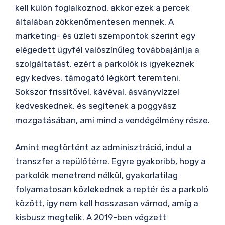
kell külön foglalkoznod, akkor ezek a percek
általában zökkenőmentesen mennek. A
marketing- és üzleti szempontok szerint egy
elégedett ügyfél valószínűleg továbbajánlja a
szolgáltatást, ezért a parkolók is igyekeznek
egy kedves, támogató légkört teremteni.
Sokszor frissítővel, kávéval, ásványvízzel
kedveskednek, és segítenek a poggyász
mozgatásában, ami mind a vendégélmény része.
Amint megtörtént az adminisztráció, indul a
transzfer a repülőtérre. Egyre gyakoribb, hogy a
parkolók menetrend nélkül, gyakorlatilag
folyamatosan közlekednek a reptér és a parkoló
között, így nem kell hosszasan várnod, amíg a
kisbusz megtelik. A 2019-ben végzett