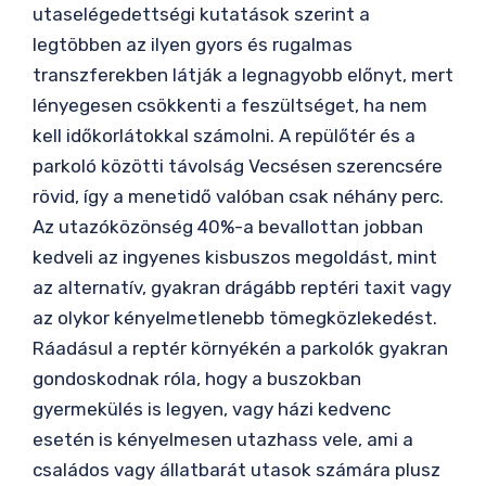
utaselégedettségi kutatások szerint a
legtöbben az ilyen gyors és rugalmas
transzferekben látják a legnagyobb előnyt, mert
lényegesen csökkenti a feszültséget, ha nem
kell időkorlátokkal számolni. A repülőtér és a
parkoló közötti távolság Vecsésen szerencsére
rövid, így a menetidő valóban csak néhány perc.
Az utazóközönség 40%-a bevallottan jobban
kedveli az ingyenes kisbuszos megoldást, mint
az alternatív, gyakran drágább reptéri taxit vagy
az olykor kényelmetlenebb tömegközlekedést.
Ráadásul a reptér környékén a parkolók gyakran
gondoskodnak róla, hogy a buszokban
gyermekülés is legyen, vagy házi kedvenc
esetén is kényelmesen utazhass vele, ami a
családos vagy állatbarát utasok számára plusz