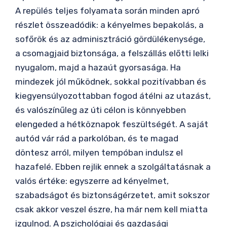
A repülés teljes folyamata során minden apró
részlet összeadódik: a kényelmes bepakolás, a
sofőrök és az adminisztráció gördülékenysége,
a csomagjaid biztonsága, a felszállás előtti lelki
nyugalom, majd a hazaút gyorsasága. Ha
mindezek jól működnek, sokkal pozitívabban és
kiegyensúlyozottabban fogod átélni az utazást,
és valószínűleg az úti célon is könnyebben
elengeded a hétköznapok feszültségét. A saját
autód vár rád a parkolóban, és te magad
döntesz arról, milyen tempóban indulsz el
hazafelé. Ebben rejlik ennek a szolgáltatásnak a
valós értéke: egyszerre ad kényelmet,
szabadságot és biztonságérzetet, amit sokszor
csak akkor veszel észre, ha már nem kell miatta
izgulnod. A pszichológiai és gazdasági