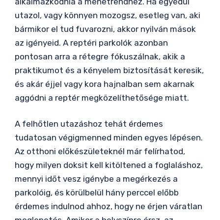
alkalmazkodnia a menetrendhez. Ha egyedül
utazol, vagy könnyen mozogsz, esetleg van, aki
bármikor el tud fuvarozni, akkor nyilván mások
az igényeid. A reptéri parkolók azonban
pontosan arra a rétegre fókuszálnak, akik a
praktikumot és a kényelem biztosítását keresik,
és akár éjjel vagy kora hajnalban sem akarnak
aggódni a reptér megközelíthetősége miatt.
A felhőtlen utazáshoz tehát érdemes
tudatosan végigmenned minden egyes lépésen.
Az otthoni előkészületeknél már felírhatod,
hogy milyen doksit kell kitöltened a foglaláshoz,
mennyi időt vesz igénybe a megérkezés a
parkolóig, és körülbelül hány perccel előbb
érdemes indulnod ahhoz, hogy ne érjen váratlan