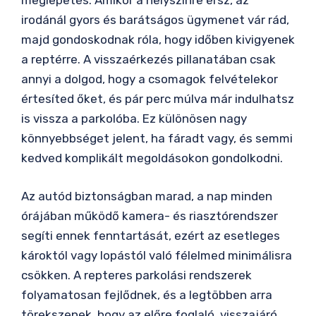
meglepetés. Amikor a helyszínre érsz, az
irodánál gyors és barátságos ügymenet vár rád,
majd gondoskodnak róla, hogy időben kivigyenek
a reptérre. A visszaérkezés pillanatában csak
annyi a dolgod, hogy a csomagok felvételekor
értesíted őket, és pár perc múlva már indulhatsz
is vissza a parkolóba. Ez különösen nagy
könnyebbséget jelent, ha fáradt vagy, és semmi
kedved komplikált megoldásokon gondolkodni.
Az autód biztonságban marad, a nap minden
órájában működő kamera- és riasztórendszer
segíti ennek fenntartását, ezért az esetleges
károktól vagy lopástól való félelmed minimálisra
csökken. A repteres parkolási rendszerek
folyamatosan fejlődnek, és a legtöbben arra
törekszenek, hogy az előre foglaló, visszajáró