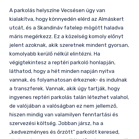
A parkolás helyszíne Vecsésen úgy van
kialakítva, hogy könnyedén elérd az Almáskert
utcát, és a Skandináv fatelep mögött haladva
máris megérkezz. Ez a közelség komoly előnyt
jelent azoknak, akik szeretnek mindent gyorsan,
komolyabb kerülő nélkül elintézni. Ha
végigtekintesz a reptéri parkoló honlapján,
láthatod, hogy a hét minden napján nyitva
vannak, és folyamatosan érkeznek- és indulnak
a transzferek. Vannak, akik úgy tartják, hogy
ingyenes reptéri parkolás talán létezhet valahol,
de valójában a valóságban ez nem jellemző,
hiszen mindig van valamilyen fenntartási és
szervezési költség. Jobban jársz, ha a
„kedvezményes és őrzött” parkolót keresed,