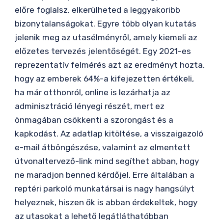
előre foglalsz, elkerülheted a leggyakoribb
bizonytalanságokat. Egyre több olyan kutatás
jelenik meg az utasélményről, amely kiemeli az
előzetes tervezés jelentőségét. Egy 2021-es
reprezentatív felmérés azt az eredményt hozta,
hogy az emberek 64%-a kifejezetten értékeli,
ha már otthonról, online is lezárhatja az
adminisztráció lényegi részét, mert ez
önmagában csökkenti a szorongást és a
kapkodást. Az adatlap kitöltése, a visszaigazoló
e-mail átböngészése, valamint az elmentett
útvonaltervező-link mind segíthet abban, hogy
ne maradjon benned kérdőjel. Erre általában a
reptéri parkoló munkatársai is nagy hangsúlyt
helyeznek, hiszen ők is abban érdekeltek, hogy
az utasokat a lehető legátláthatóbban