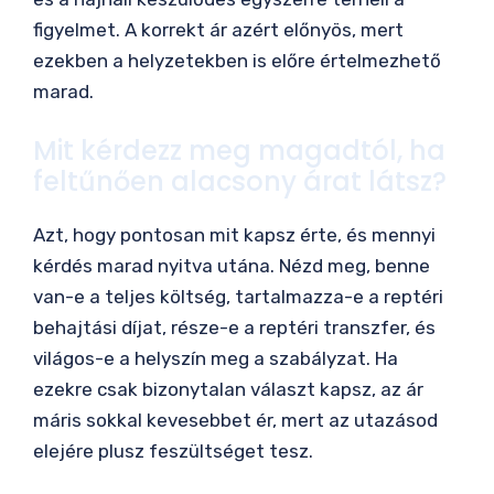
figyelmet. A korrekt ár azért előnyös, mert
ezekben a helyzetekben is előre értelmezhető
marad.
Mit kérdezz meg magadtól, ha
feltűnően alacsony árat látsz?
Azt, hogy pontosan mit kapsz érte, és mennyi
kérdés marad nyitva utána. Nézd meg, benne
van-e a teljes költség, tartalmazza-e a reptéri
behajtási díjat, része-e a reptéri transzfer, és
világos-e a helyszín meg a szabályzat. Ha
ezekre csak bizonytalan választ kapsz, az ár
máris sokkal kevesebbet ér, mert az utazásod
elejére plusz feszültséget tesz.