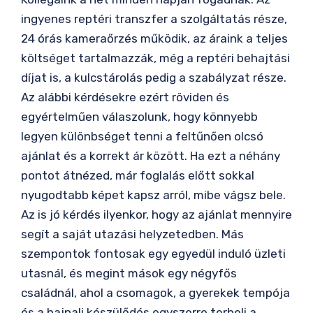
ingyenes reptéri transzfer a szolgáltatás része,
24 órás kameraőrzés működik, az áraink a teljes
költséget tartalmazzák, még a reptéri behajtási
díjat is, a kulcstárolás pedig a szabályzat része.
Az alábbi kérdésekre ezért röviden és
egyértelműen válaszolunk, hogy könnyebb
legyen különbséget tenni a feltűnően olcsó
ajánlat és a korrekt ár között. Ha ezt a néhány
pontot átnézed, már foglalás előtt sokkal
nyugodtabb képet kapsz arról, mibe vágsz bele.
Az is jó kérdés ilyenkor, hogy az ajánlat mennyire
segít a saját utazási helyzetedben. Más
szempontok fontosak egy egyedül induló üzleti
utasnál, és megint mások egy négyfős
családnál, ahol a csomagok, a gyerekek tempója
és a hajnali készülődés egyszerre terheli a