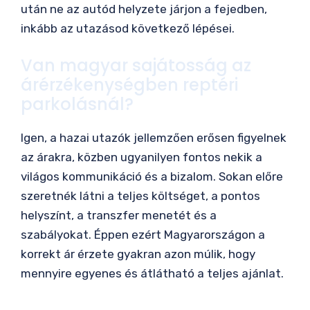
után ne az autód helyzete járjon a fejedben,
inkább az utazásod következő lépései.
Van magyar sajátosság az
árérzékenységben reptéri
parkolásnál?
Igen, a hazai utazók jellemzően erősen figyelnek
az árakra, közben ugyanilyen fontos nekik a
világos kommunikáció és a bizalom. Sokan előre
szeretnék látni a teljes költséget, a pontos
helyszínt, a transzfer menetét és a
szabályokat. Éppen ezért Magyarországon a
korrekt ár érzete gyakran azon múlik, hogy
mennyire egyenes és átlátható a teljes ajánlat.