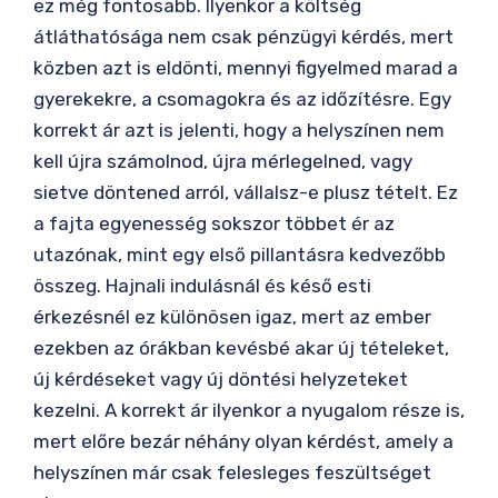
ez még fontosabb. Ilyenkor a költség
átláthatósága nem csak pénzügyi kérdés, mert
közben azt is eldönti, mennyi figyelmed marad a
gyerekekre, a csomagokra és az időzítésre. Egy
korrekt ár azt is jelenti, hogy a helyszínen nem
kell újra számolnod, újra mérlegelned, vagy
sietve döntened arról, vállalsz-e plusz tételt. Ez
a fajta egyenesség sokszor többet ér az
utazónak, mint egy első pillantásra kedvezőbb
összeg. Hajnali indulásnál és késő esti
érkezésnél ez különösen igaz, mert az ember
ezekben az órákban kevésbé akar új tételeket,
új kérdéseket vagy új döntési helyzeteket
kezelni. A korrekt ár ilyenkor a nyugalom része is,
mert előre bezár néhány olyan kérdést, amely a
helyszínen már csak felesleges feszültséget