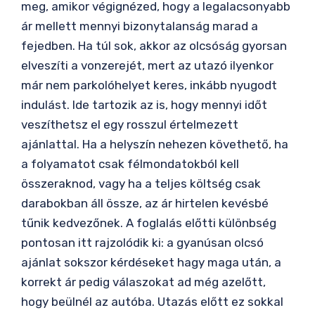
meg, amikor végignézed, hogy a legalacsonyabb
ár mellett mennyi bizonytalanság marad a
fejedben. Ha túl sok, akkor az olcsóság gyorsan
elveszíti a vonzerejét, mert az utazó ilyenkor
már nem parkolóhelyet keres, inkább nyugodt
indulást. Ide tartozik az is, hogy mennyi időt
veszíthetsz el egy rosszul értelmezett
ajánlattal. Ha a helyszín nehezen követhető, ha
a folyamatot csak félmondatokból kell
összeraknod, vagy ha a teljes költség csak
darabokban áll össze, az ár hirtelen kevésbé
tűnik kedvezőnek. A foglalás előtti különbség
pontosan itt rajzolódik ki: a gyanúsan olcsó
ajánlat sokszor kérdéseket hagy maga után, a
korrekt ár pedig válaszokat ad még azelőtt,
hogy beülnél az autóba. Utazás előtt ez sokkal