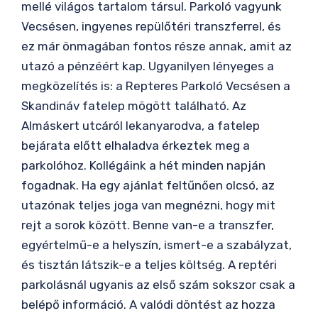
mellé világos tartalom társul. Parkoló vagyunk
Vecsésen, ingyenes repülőtéri transzferrel, és
ez már önmagában fontos része annak, amit az
utazó a pénzéért kap. Ugyanilyen lényeges a
megközelítés is: a Repteres Parkoló Vecsésen a
Skandináv fatelep mögött található. Az
Almáskert utcáról lekanyarodva, a fatelep
bejárata előtt elhaladva érkeztek meg a
parkolóhoz. Kollégáink a hét minden napján
fogadnak. Ha egy ajánlat feltűnően olcsó, az
utazónak teljes joga van megnézni, hogy mit
rejt a sorok között. Benne van-e a transzfer,
egyértelmű-e a helyszín, ismert-e a szabályzat,
és tisztán látszik-e a teljes költség. A reptéri
parkolásnál ugyanis az első szám sokszor csak a
belépő információ. A valódi döntést az hozza