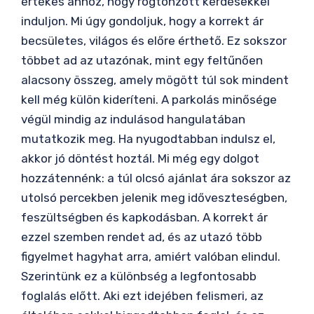
értékes ahhoz, hogy rögtönzött kérdésekkel
induljon. Mi úgy gondoljuk, hogy a korrekt ár
becsületes, világos és előre érthető. Ez sokszor
többet ad az utazónak, mint egy feltűnően
alacsony összeg, amely mögött túl sok mindent
kell még külön kideríteni. A parkolás minősége
végül mindig az indulásod hangulatában
mutatkozik meg. Ha nyugodtabban indulsz el,
akkor jó döntést hoztál. Mi még egy dolgot
hozzátennénk: a túl olcsó ajánlat ára sokszor az
utolsó percekben jelenik meg időveszteségben,
feszültségben és kapkodásban. A korrekt ár
ezzel szemben rendet ad, és az utazó több
figyelmet hagyhat arra, amiért valóban elindul.
Szerintünk ez a különbség a legfontosabb
foglalás előtt. Aki ezt idejében felismeri, az