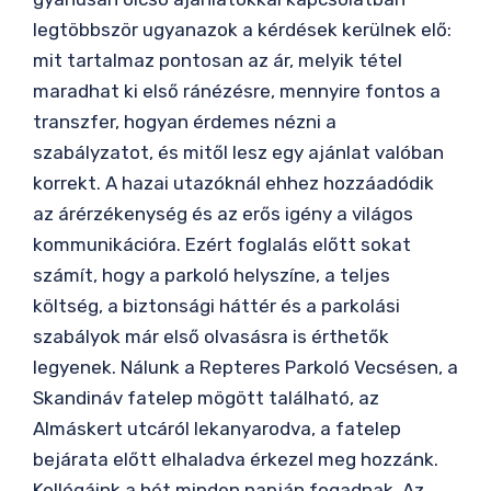
legtöbbször ugyanazok a kérdések kerülnek elő:
mit tartalmaz pontosan az ár, melyik tétel
maradhat ki első ránézésre, mennyire fontos a
transzfer, hogyan érdemes nézni a
szabályzatot, és mitől lesz egy ajánlat valóban
korrekt. A hazai utazóknál ehhez hozzáadódik
az árérzékenység és az erős igény a világos
kommunikációra. Ezért foglalás előtt sokat
számít, hogy a parkoló helyszíne, a teljes
költség, a biztonsági háttér és a parkolási
szabályok már első olvasásra is érthetők
legyenek. Nálunk a Repteres Parkoló Vecsésen, a
Skandináv fatelep mögött található, az
Almáskert utcáról lekanyarodva, a fatelep
bejárata előtt elhaladva érkezel meg hozzánk.
Kollégáink a hét minden napján fogadnak. Az