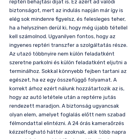
reptéri behajtási díjat is. Ez azért ad valódi
biztonságot, mert az indulás napján már így is
elég sok mindenre figyelsz, és felesleges teher,
ha a helyszínen derül ki, hogy még újabb tétellel
kell számolnod. Ugyanilyen fontos, hogy az
ingyenes reptéri transzfer a szolgáltatás része.
Az utazó többnyire nem külön feladatként
szeretne parkolni és külön feladatként eljutni a
terminálhoz. Sokkal könnyebb fejben tartani az
egészet, ha ez egy összefüggő folyamat. A
korrekt árhoz ezért nálunk hozzátartozik az is,
hogy az autó letétele után a reptérre jutás
rendezett maradjon. A biztonság ugyancsak
olyan elem, amelyet foglalás előtt nem szabad
félmondattal elintézni. A 24 órás kameraőrzés
kézzelfogható háttér azoknak, akik több napra