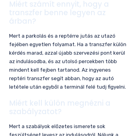
Miért számít ennyit, hogy a
transzfer benne legyen az
árban?
Mert a parkolás és a reptérre jutás az utazó
fejében egyetlen folyamat. Ha a transzfer külön
kérdés marad, azzal újabb szervezési pont kerül
az indulásodba, és az utolsó percekben több
mindent kell fejben tartanod. Az ingyenes
reptéri transzfer segít abban, hogy az autó
letétele után egyből a terminál felé tudj figyelni.
Miért kell külön megnézni a
szabályzatot?
Mert a szabályok előzetes ismerete sok
feszültséget levesz az indulásodról. Nálunk a