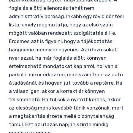
foglalás előtti ellenőrzés tehát nem
adminisztratív apróság. Inkább egy rövid döntési
lista, amely megmutatja, hogy az első szám
mögött valóban rendezett szolgáltatás áll-e.
Érdemes azt is figyelni, hogy a tájékoztatás
hangneme mennyire egyenes. Az utazó sokat
nyer azzal, ha már foglalás előtt könnyen
értelmezhető mondatokat kap arról, hol van a
parkoló, mikor érkezzen, mire számítson az autó
átadásánál, és hogyan jut tovább a reptérre. Ha
a válasz igen, akkor a korrekt ár könnyen
felismerhető. Ha túl sok a nyitott kérdés, akkor
az olcsóság máris kevésbé tűnik vonzónak, mert
a megtakarítás érzete mellé bizonytalanság
társul. Ezt az utazás napján szinte mindig
megérzi az ember.