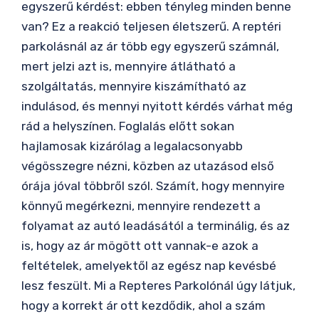
egyszerű kérdést: ebben tényleg minden benne
van? Ez a reakció teljesen életszerű. A reptéri
parkolásnál az ár több egy egyszerű számnál,
mert jelzi azt is, mennyire átlátható a
szolgáltatás, mennyire kiszámítható az
indulásod, és mennyi nyitott kérdés várhat még
rád a helyszínen. Foglalás előtt sokan
hajlamosak kizárólag a legalacsonyabb
végösszegre nézni, közben az utazásod első
órája jóval többről szól. Számít, hogy mennyire
könnyű megérkezni, mennyire rendezett a
folyamat az autó leadásától a terminálig, és az
is, hogy az ár mögött ott vannak-e azok a
feltételek, amelyektől az egész nap kevésbé
lesz feszült. Mi a Repteres Parkolónál úgy látjuk,
hogy a korrekt ár ott kezdődik, ahol a szám