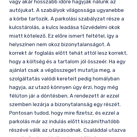
vagy akár hosszabb időre hagyják nálunk az
autójukat. A szabályok világossága ugyanebbe
a körbe tartozik. A parkolási szabályzat része a
kulcstárolás, a kulcs leadása tűzvédelmi okok
miatt kötelező. Ez előre ismert feltétel, így a
helyszínen nem okoz bizonytalanságot. A
korrekt ár foglalás előtt tehát attól lesz korrekt,
hogy a költség és a tartalom jól összeér. Ha egy
ajánlat csak a végösszeget mutatja meg, a
szolgáltatás valódi kereteit pedig homályban
hagyja, az utazó könnyen úgy érzi, hogy még
félúton jár a döntésben. A rendezett ár ezzel
szemben lezárja a bizonytalanság egy részét.
Pontosan tudod, hogy mire fizetsz, és ezzel a
parkolás már az indulás előtt kiszámíthatóbb
részévé válik az utazásodnak. Családdal utazva