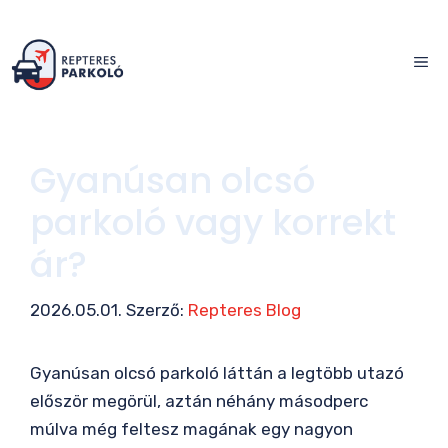
Kilépés
a
ME
tartalomba
Gyanúsan olcsó
parkoló vagy korrekt
ár?
2026.05.01.
Szerző:
Repteres Blog
Gyanúsan olcsó parkoló láttán a legtöbb utazó
először megörül, aztán néhány másodperc
múlva még feltesz magának egy nagyon