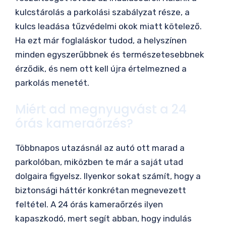
kulcstárolás a parkolási szabályzat része, a
kulcs leadása tűzvédelmi okok miatt kötelező.
Ha ezt már foglaláskor tudod, a helyszínen
minden egyszerűbbnek és természetesebbnek
érződik, és nem ott kell újra értelmezned a
parkolás menetét.
Miért ad megnyugvást a 24
órás kameraőrzés?
Többnapos utazásnál az autó ott marad a
parkolóban, miközben te már a saját utad
dolgaira figyelsz. Ilyenkor sokat számít, hogy a
biztonsági háttér konkrétan megnevezett
feltétel. A 24 órás kameraőrzés ilyen
kapaszkodó, mert segít abban, hogy indulás