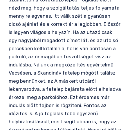
nézd meg, hogy a szolgáltatás teljes folyamata
mennyire egyenes. Itt válik szét a gyanúsan
olcsó ajánlat és a korrekt ár a legjobban. Először
is legyen világos a helyszín. Ha az utazó csak
egy nagyjából megadott címet lát, és az utolsó
percekben kell kitalálnia, hol is van pontosan a
parkoló, az önmagában feszültséget visz az
indulásba. Nálunk a megközelítés egyértelmű:
Vecsésen, a Skandináv fatelep mögött találsz
meg bennünket, az Almáskert utcáról
lekanyarodva, a fatelep bejárata előtt elhaladva
érkezel meg a parkolóhoz. Ezt érdemes már
indulás előtt fejben is rögzíteni. Fontos az
időzítés is. A jó foglalás több egyszerű
helybiztosításnál, mert segít abban is, hogy az
érkezésed ne legyen túlfeszített. Hagyj rá időt a