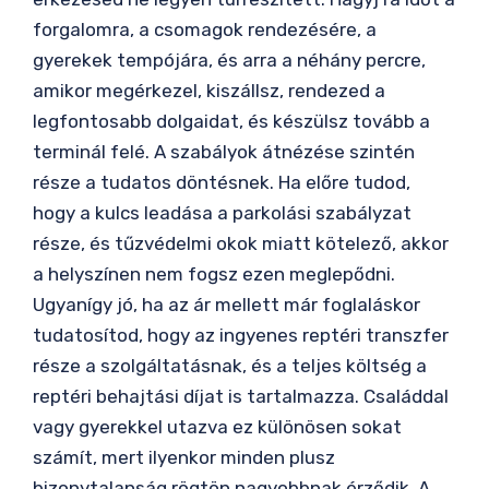
forgalomra, a csomagok rendezésére, a
gyerekek tempójára, és arra a néhány percre,
amikor megérkezel, kiszállsz, rendezed a
legfontosabb dolgaidat, és készülsz tovább a
terminál felé. A szabályok átnézése szintén
része a tudatos döntésnek. Ha előre tudod,
hogy a kulcs leadása a parkolási szabályzat
része, és tűzvédelmi okok miatt kötelező, akkor
a helyszínen nem fogsz ezen meglepődni.
Ugyanígy jó, ha az ár mellett már foglaláskor
tudatosítod, hogy az ingyenes reptéri transzfer
része a szolgáltatásnak, és a teljes költség a
reptéri behajtási díjat is tartalmazza. Családdal
vagy gyerekkel utazva ez különösen sokat
számít, mert ilyenkor minden plusz
bizonytalanság rögtön nagyobbnak érződik. A