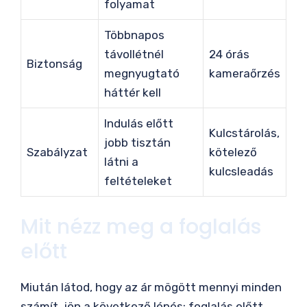
folyamat
Többnapos
távollétnél
24 órás
Biztonság
megnyugtató
kameraőrzés
háttér kell
Indulás előtt
Kulcstárolás,
jobb tisztán
Szabályzat
kötelező
látni a
kulcsleadás
feltételeket
Mit nézz meg a foglalás
előtt
Miután látod, hogy az ár mögött mennyi minden
számít, jön a következő lépés: foglalás előtt