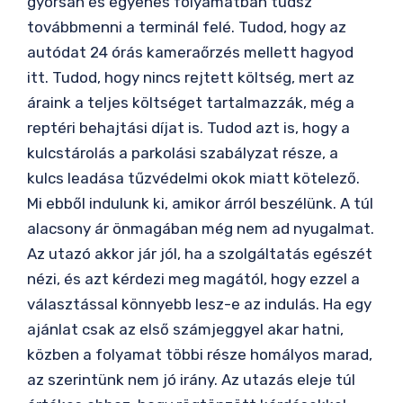
gyorsan és egyenes folyamatban tudsz
továbbmenni a terminál felé. Tudod, hogy az
autódat 24 órás kameraőrzés mellett hagyod
itt. Tudod, hogy nincs rejtett költség, mert az
áraink a teljes költséget tartalmazzák, még a
reptéri behajtási díjat is. Tudod azt is, hogy a
kulcstárolás a parkolási szabályzat része, a
kulcs leadása tűzvédelmi okok miatt kötelező.
Mi ebből indulunk ki, amikor árról beszélünk. A túl
alacsony ár önmagában még nem ad nyugalmat.
Az utazó akkor jár jól, ha a szolgáltatás egészét
nézi, és azt kérdezi meg magától, hogy ezzel a
választással könnyebb lesz-e az indulás. Ha egy
ajánlat csak az első számjeggyel akar hatni,
közben a folyamat többi része homályos marad,
az szerintünk nem jó irány. Az utazás eleje túl