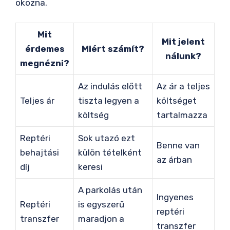
okozna.
Mit
Mit jelent
érdemes
Miért számít?
nálunk?
megnézni?
Az indulás előtt
Az ár a teljes
Teljes ár
tiszta legyen a
költséget
költség
tartalmazza
Reptéri
Sok utazó ezt
Benne van
behajtási
külön tételként
az árban
díj
keresi
A parkolás után
Ingyenes
Reptéri
is egyszerű
reptéri
transzfer
maradjon a
transzfer