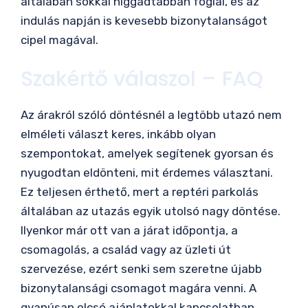
általában sokkal higgadtabban foglal, és az
indulás napján is kevesebb bizonytalanságot
cipel magával.
Szakértő válaszol – FAQ
Az árakról szóló döntésnél a legtöbb utazó nem
elméleti választ keres, inkább olyan
szempontokat, amelyek segítenek gyorsan és
nyugodtan eldönteni, mit érdemes választani.
Ez teljesen érthető, mert a reptéri parkolás
általában az utazás egyik utolsó nagy döntése.
Ilyenkor már ott van a járat időpontja, a
csomagolás, a család vagy az üzleti út
szervezése, ezért senki sem szeretne újabb
bizonytalansági csomagot magára venni. A
gyanúsan olcsó ajánlatokkal kapcsolatban