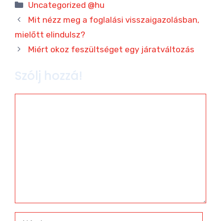
Kategória
Uncategorized @hu
Mit nézz meg a foglalási visszaigazolásban,
mielőtt elindulsz?
Miért okoz feszültséget egy járatváltozás
Szólj hozzá!
Hozzászólás
Név