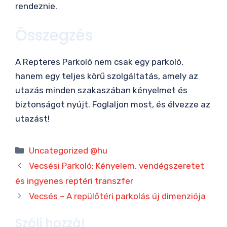
rendeznie.
Összegzés
A Repteres Parkoló nem csak egy parkoló,
hanem egy teljes körű szolgáltatás, amely az
utazás minden szakaszában kényelmet és
biztonságot nyújt. Foglaljon most, és élvezze az
utazást!
Kategória
Uncategorized @hu
Vecsési Parkoló: Kényelem, vendégszeretet
és ingyenes reptéri transzfer
Vecsés – A repülőtéri parkolás új dimenziója
Szólj hozzá!