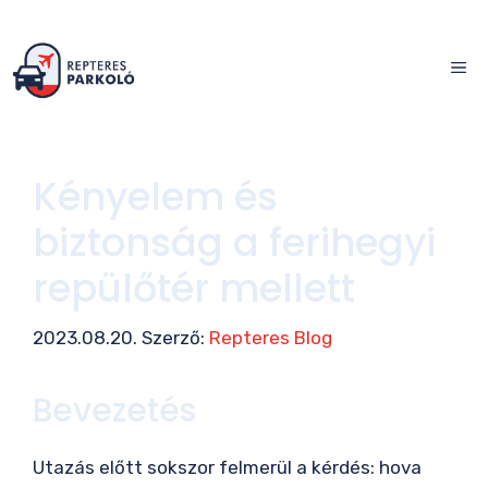
Kilépés
a
ME
tartalomba
Kényelem és
biztonság a ferihegyi
repülőtér mellett
2023.08.20.
Szerző:
Repteres Blog
Bevezetés
Utazás előtt sokszor felmerül a kérdés: hova