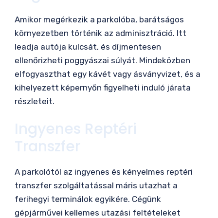
Amikor megérkezik a parkolóba, barátságos
környezetben történik az adminisztráció. Itt
leadja autója kulcsát, és díjmentesen
ellenőrizheti poggyászai súlyát. Mindeközben
elfogyaszthat egy kávét vagy ásványvizet, és a
kihelyezett képernyőn figyelheti induló járata
részleteit.
Ingyenes Reptéri
Transzfer
A parkolótól az ingyenes és kényelmes reptéri
transzfer szolgáltatással máris utazhat a
ferihegyi terminálok egyikére. Cégünk
gépjárművei kellemes utazási feltételeket