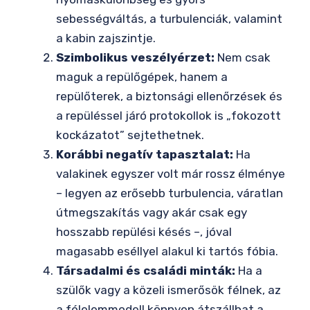
sebességváltás, a turbulenciák, valamint
a kabin zajszintje.
Szimbolikus veszélyérzet:
Nem csak
maguk a repülőgépek, hanem a
repülőterek, a biztonsági ellenőrzések és
a repüléssel járó protokollok is „fokozott
kockázatot” sejtethetnek.
Korábbi negatív tapasztalat:
Ha
valakinek egyszer volt már rossz élménye
– legyen az erősebb turbulencia, váratlan
útmegszakítás vagy akár csak egy
hosszabb repülési késés –, jóval
magasabb eséllyel alakul ki tartós fóbia.
Társadalmi és családi minták:
Ha a
szülők vagy a közeli ismerősök félnek, az
a félelemmodell könnyen átszállhat a