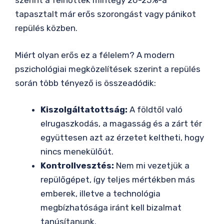
szerint a felnőttek mintegy 20-25%-a
tapasztalt már erős szorongást vagy pánikot
repülés közben.
Miért olyan erős ez a félelem? A modern
pszichológiai megközelítések szerint a repülés
során több tényező is összeadódik:
Kiszolgáltatottság:
A földtől való
elrugaszkodás, a magasság és a zárt tér
együttesen azt az érzetet keltheti, hogy
nincs menekülőút.
Kontrollvesztés:
Nem mi vezetjük a
repülőgépet, így teljes mértékben más
emberek, illetve a technológia
megbízhatósága iránt kell bizalmat
tanúsítanunk.