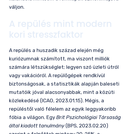
váljon.
A repülés mint modern
kori stresszfaktor
A repülés a huszadik század elején még
kuriózumnak számított, ma viszont milliók
számára létszükséglet; legyen szó üzleti útról
vagy vakációról. A repülőgépek rendkívül
biztonságosak, a statisztikák alapján baleseti
mutatóik jóval alacsonyabbak, mint a közúti
közlekedésé (ICAO, 2023.01.15). Mégis, a
repüléstől való félelem az egyik leggyakoribb
fóbia a világon. Egy
Brit Pszichológiai Társaság
által kiadott tanulmány
(BPS, 2023.02.20)