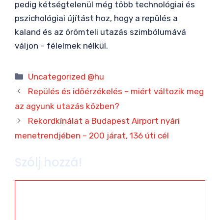
pedig kétségtelenül még több technológiai és
pszichológiai újítást hoz, hogy a repülés a
kaland és az örömteli utazás szimbólumává
váljon – félelmek nélkül.
Kategória
Uncategorized @hu
Repülés és időérzékelés – miért változik meg
az agyunk utazás közben?
Rekordkínálat a Budapest Airport nyári
menetrendjében – 200 járat, 136 úti cél
Szólj hozzá!
Hozzászólás