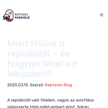
Kilépés
a
ME
tartalomba
Miért félünk a
repüléstől – és
hogyan lehet ezt
leküzdeni?
2025.03.15.
Szerző:
Repteres Blog
A repüléstől való félelem, vagyis az aviofóbia
világszerte több millió embert érint. Sokan