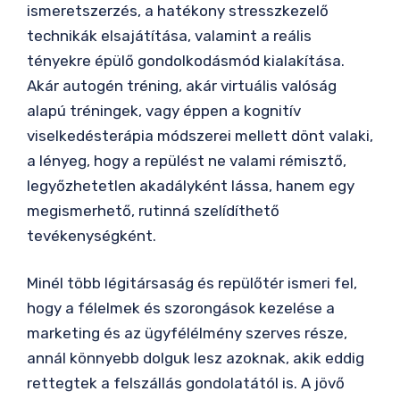
ismeretszerzés, a hatékony stresszkezelő
technikák elsajátítása, valamint a reális
tényekre épülő gondolkodásmód kialakítása.
Akár autogén tréning, akár virtuális valóság
alapú tréningek, vagy éppen a kognitív
viselkedésterápia módszerei mellett dönt valaki,
a lényeg, hogy a repülést ne valami rémisztő,
legyőzhetetlen akadályként lássa, hanem egy
megismerhető, rutinná szelídíthető
tevékenységként.
Minél több légitársaság és repülőtér ismeri fel,
hogy a félelmek és szorongások kezelése a
marketing és az ügyfélélmény szerves része,
annál könnyebb dolguk lesz azoknak, akik eddig
rettegtek a felszállás gondolatától is. A jövő