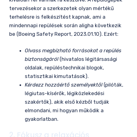
tervezésekor a szerkezetek olyan mértékű
terhelésre is felkészítést kapnak, ami a
mindennapi repülések során aligha következik
be (Boeing Safety Report, 2023.01.10). Ezért:
Olvass megbízható forrásokat a repülés
biztonságáról
(hivatalos légitársasági
oldalak, repüléstechnikai blogok,
statisztikai kimutatások).
Kérdezz hozzáértő személyektől
(pilóták,
légiutas-kísérők, légiközlekedési
szakértők), akik első kézből tudják
elmondani, mi hogyan működik a
gyakorlatban.
2. Fókusz a relaxációs