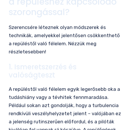
a repüléshez kapcsolódó
szorongással?
Szerencsére léteznek olyan módszerek és
technikák, amelyekkel jelentősen csökkenthető
a repüléstől való félelem. Nézzük meg
részletesebben!
1. Ismeretszerzés és
valóságteszt
A repüléstől való félelem egyik legerősebb oka a
tudáshiány vagy a tévhitek fennmaradása.
Például sokan azt gondolják, hogy a turbulencia
rendkívüli veszélyhelyzetet jelent – valójában ez
a jelenség rutinszerűen előfordul, és a pilóták
kiválóan fel vannak rá készülve. A repülőgépek