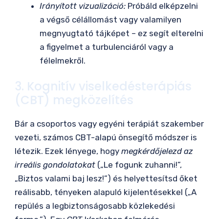
Irányított vizualizáció:
Próbáld elképzelni
a végső célállomást vagy valamilyen
megnyugtató tájképet – ez segít elterelni
a figyelmet a turbulenciáról vagy a
félelmekről.
3. Kognitív viselkedésterápiás
(CBT) megközelítés
Bár a csoportos vagy egyéni terápiát szakember
vezeti, számos CBT-alapú önsegítő módszer is
létezik. Ezek lényege, hogy
megkérdőjelezd az
irreális gondolatokat
(„Le fogunk zuhanni!”,
„Biztos valami baj lesz!”) és helyettesítsd őket
reálisabb, tényeken alapuló kijelentésekkel („A
repülés a legbiztonságosabb közlekedési