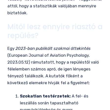
attól, hogy a statisztikák valójában mennyire
biztatóak.
Mitől lesz ennyire riasztó a
repülés?
Egy
2023-ban publikált szakmai áttekintés
(European Journal of Aviation Psychology,
2023.05.12) rámutatott, hogy a repüléstől való
félelemben számos apró, de igen lényeges
tényező találkozik. A kutatók főként a
következő elemekre hívják fel a figyelmet:
Szokatlan testérzetek:
A fel- és
leszállás során tapasztalható
nyomáskülönbség és gyors