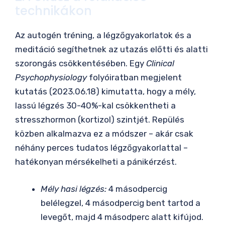
technikákon
Az autogén tréning, a légzőgyakorlatok és a
meditáció segíthetnek az utazás előtti és alatti
szorongás csökkentésében. Egy
Clinical
Psychophysiology
folyóiratban megjelent
kutatás (2023.06.18) kimutatta, hogy a mély,
lassú légzés 30-40%-kal csökkentheti a
stresszhormon (kortizol) szintjét. Repülés
közben alkalmazva ez a módszer – akár csak
néhány perces tudatos légzőgyakorlattal –
hatékonyan mérsékelheti a pánikérzést.
Mély hasi légzés:
4 másodpercig
belélegzel, 4 másodpercig bent tartod a
levegőt, majd 4 másodperc alatt kifújod.