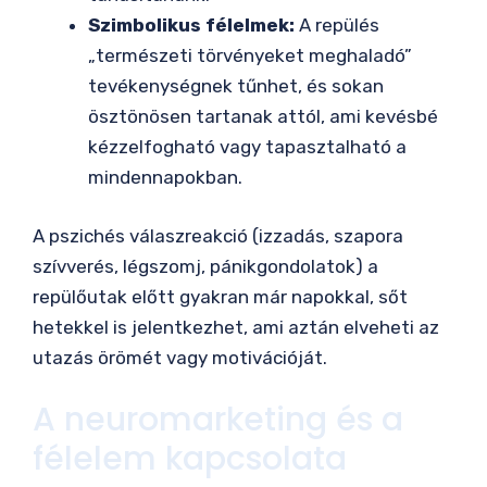
Szimbolikus félelmek:
A repülés
„természeti törvényeket meghaladó”
tevékenységnek tűnhet, és sokan
ösztönösen tartanak attól, ami kevésbé
kézzelfogható vagy tapasztalható a
mindennapokban.
A pszichés válaszreakció (izzadás, szapora
szívverés, légszomj, pánikgondolatok) a
repülőutak előtt gyakran már napokkal, sőt
hetekkel is jelentkezhet, ami aztán elveheti az
utazás örömét vagy motivációját.
A neuromarketing és a
félelem kapcsolata