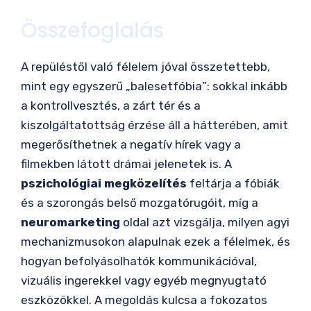
Összefoglalás
A repüléstől való félelem jóval összetettebb,
mint egy egyszerű „balesetfóbia”: sokkal inkább
a kontrollvesztés, a zárt tér és a
kiszolgáltatottság érzése áll a hátterében, amit
megerősíthetnek a negatív hírek vagy a
filmekben látott drámai jelenetek is. A
pszichológiai megközelítés
feltárja a fóbiák
és a szorongás belső mozgatórugóit, míg a
neuromarketing
oldal azt vizsgálja, milyen agyi
mechanizmusokon alapulnak ezek a félelmek, és
hogyan befolyásolhatók kommunikációval,
vizuális ingerekkel vagy egyéb megnyugtató
eszközökkel. A megoldás kulcsa a fokozatos