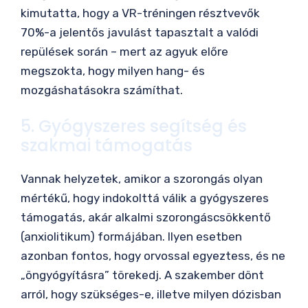
kimutatta, hogy a VR-tréningen résztvevők
70%-a jelentős javulást tapasztalt a valódi
repülések során – mert az agyuk előre
megszokta, hogy milyen hang- és
mozgáshatásokra számíthat.
5. Gyógyszeres segítség és
szakmai támogatás
Vannak helyzetek, amikor a szorongás olyan
mértékű, hogy indokolttá válik a gyógyszeres
támogatás, akár alkalmi szorongáscsökkentő
(anxiolitikum) formájában. Ilyen esetben
azonban fontos, hogy orvossal egyeztess, és ne
„öngyógyításra” törekedj. A szakember dönt
arról, hogy szükséges-e, illetve milyen dózisban