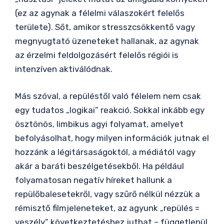
(ez az agynak a félelmi válaszokért felelős
területe). Sőt, amikor stresszcsökkentő vagy
megnyugtató üzeneteket hallanak, az agynak
az érzelmi feldolgozásért felelős régiói is
intenzíven aktiválódnak.
Más szóval, a repüléstől való félelem nem csak
egy tudatos „logikai” reakció. Sokkal inkább egy
ösztönös, limbikus agyi folyamat, amelyet
befolyásolhat, hogy milyen információk jutnak el
hozzánk a légitársaságoktól, a médiától vagy
akár a baráti beszélgetésekből. Ha például
folyamatosan negatív híreket hallunk a
repülőbalesetekről, vagy szűrő nélkül nézzük a
rémisztő filmjeleneteket, az agyunk „repülés =
veszély” következtetéshez juthat – függetlenül