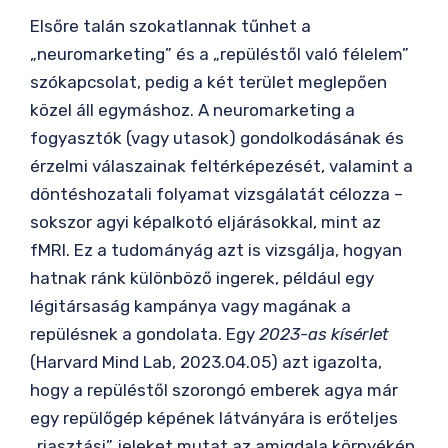
Elsőre talán szokatlannak tűnhet a
„neuromarketing” és a „repüléstől való félelem”
szókapcsolat, pedig a két terület meglepően
közel áll egymáshoz. A neuromarketing a
fogyasztók (vagy utasok) gondolkodásának és
érzelmi válaszainak feltérképezését, valamint a
döntéshozatali folyamat vizsgálatát célozza –
sokszor agyi képalkotó eljárásokkal, mint az
fMRI. Ez a tudományág azt is vizsgálja, hogyan
hatnak ránk különböző ingerek, például egy
légitársaság kampánya vagy magának a
repülésnek a gondolata. Egy
2023-as kísérlet
(Harvard Mind Lab, 2023.04.05) azt igazolta,
hogy a repüléstől szorongó emberek agya már
egy repülőgép képének látványára is erőteljes
„riasztási” jeleket mutat az amigdala környékén