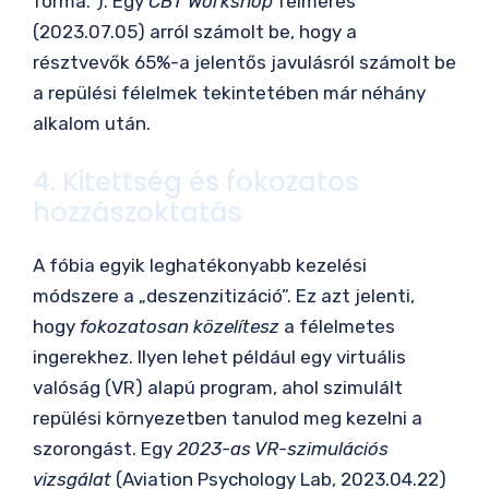
forma.”). Egy
CBT Workshop
felmérés
(2023.07.05) arról számolt be, hogy a
résztvevők 65%-a jelentős javulásról számolt be
a repülési félelmek tekintetében már néhány
alkalom után.
4. Kitettség és fokozatos
hozzászoktatás
A fóbia egyik leghatékonyabb kezelési
módszere a „deszenzitizáció”. Ez azt jelenti,
hogy
fokozatosan közelítesz
a félelmetes
ingerekhez. Ilyen lehet például egy virtuális
valóság (VR) alapú program, ahol szimulált
repülési környezetben tanulod meg kezelni a
szorongást. Egy
2023-as VR-szimulációs
vizsgálat
(Aviation Psychology Lab, 2023.04.22)