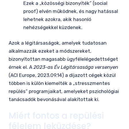
Ezek a „közösségi bizonyíték” (social
proof) elvén működnek, és nagy hatással
lehetnek azokra, akik hasonló
nehézségekkel küzdenek.
Azok a légitársaságok, amelyek tudatosan
alkalmazzák ezeket a módszereket,
bizonyítottan magasabb ügyfélelégedettséget
érnek el. A
2023-as Év Légitársasága versenyen
(ACI Europe, 2023.09.14) a díjazott cégek közül
többen is külön kiemelték a „stresszmentes
repülés” programjaikat, amelyeket pszichológiai
tanácsadók bevonásával alakítottak ki.
Miért fontos a repülési
félelem leküzdése?