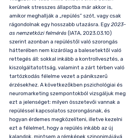
kerülnek stresszes állapotba már akkor is,
amikor meghallják a „repülés” szót, vagy csak
rágondolnak egy hosszabb utazásra. Egy
2023-
as nemzetközi felmérés
(IATA, 2023.03.10)
szerint azonban a repüléstől való szorongás
hátterében nem kizárólag a balesetektől való
rettegés áll: sokkal inkább a kontrollvesztés, a
kiszolgáltatottság, valamint a zárt térben való
tartózkodás félelme vezet a pánikszerű
érzésekhez. A következőkben pszichológiai és
neuromarketing szempontokból vizsgáljuk meg
ezt a jelenséget: milyen összetevői vannak a
repüléssel kapcsolatos szorongásnak, és
hogyan érdemes megközelíteni, illetve kezelni
ezt a félelmet, hogy a repülés inkább az új
kalandok, mintsem a rémképek szinonimájává