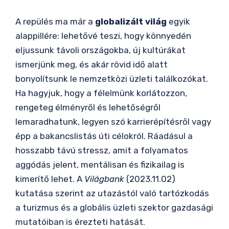
A repülés ma már a
globalizált világ
egyik
alappillére: lehetővé teszi, hogy könnyedén
eljussunk távoli országokba, új kultúrákat
ismerjünk meg, és akár rövid idő alatt
bonyolítsunk le nemzetközi üzleti találkozókat.
Ha hagyjuk, hogy a félelmünk korlátozzon,
rengeteg élményről és lehetőségről
lemaradhatunk, legyen szó karrierépítésről vagy
épp a bakancslistás úti célokról. Ráadásul a
hosszabb távú stressz, amit a folyamatos
aggódás jelent, mentálisan és fizikailag is
kimerítő lehet. A
Világbank
(2023.11.02)
kutatása szerint az utazástól való tartózkodás
a turizmus és a globális üzleti szektor gazdasági
mutatóiban is érezteti hatását.