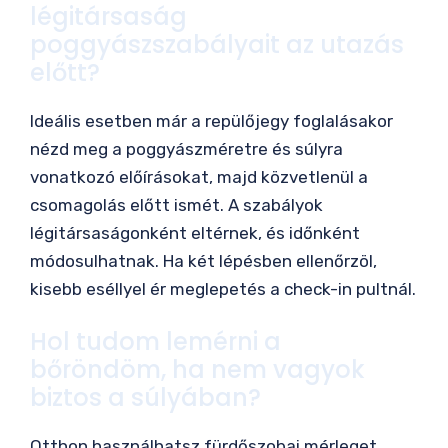
légitársaság
poggyászszabályait az utazás
előtt?
Ideális esetben már a repülőjegy foglalásakor
nézd meg a poggyászméretre és súlyra
vonatkozó előírásokat, majd közvetlenül a
csomagolás előtt ismét. A szabályok
légitársaságonként eltérnek, és időnként
módosulhatnak. Ha két lépésben ellenőrzöl,
kisebb eséllyel ér meglepetés a check-in pultnál.
Hol tudom lemérni a
bőröndöm, ha nem vagyok
biztos a súlyában?
Otthon használhatsz fürdőszobai mérleget