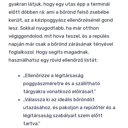
gyakran látjuk, hogy egy utas épp a terminál
előtt döbben rá: ami a bőrönd felső zsebébe
került, az a kézipoggyász ellenőrzésénél gond
lesz. Sokkal nyugodtabb, ha már otthon
végiggondolod, mit hova teszel, és a repülés
napján már csak a bőrönd zárásának tényével
foglalkozol. Hogy segíts magadnak,
használhatsz egy rövid ellenőrző listát:
„Ellenőrizze a légitársaság
poggyászméretre és a szállítható
tárgyakra vonatkozó előírásait.”
„Válassza ki az ideális bőröndöt
utazásához, és pakoljon a repülőtér és a
légitársaság szabályait szem előtt
tartva.”