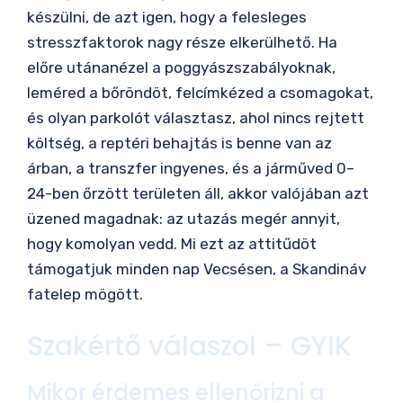
készülni, de azt igen, hogy a felesleges
stresszfaktorok nagy része elkerülhető. Ha
előre utánanézel a poggyászszabályoknak,
leméred a bőröndöt, felcímkézed a csomagokat,
és olyan parkolót választasz, ahol nincs rejtett
költség, a reptéri behajtás is benne van az
árban, a transzfer ingyenes, és a járműved 0–
24-ben őrzött területen áll, akkor valójában azt
üzened magadnak: az utazás megér annyit,
hogy komolyan vedd. Mi ezt az attitűdöt
támogatjuk minden nap Vecsésen, a Skandináv
fatelep mögött.
Szakértő válaszol – GYIK
Mikor érdemes ellenőrizni a