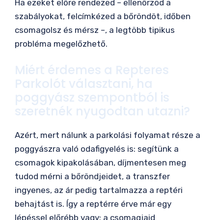
Ha ezeket előre rendezed – ellenőrzöd a
szabályokat, felcímkézed a bőröndöt, időben
csomagolsz és mérsz –, a legtöbb tipikus
probléma megelőzhető.
Miért érdemes a Repteres
Parkolót választani, ha
poggyász szempontból is
szeretnék nyugodtan utazni?
Azért, mert nálunk a parkolási folyamat része a
poggyászra való odafigyelés is: segítünk a
csomagok kipakolásában, díjmentesen meg
tudod mérni a bőröndjeidet, a transzfer
ingyenes, az ár pedig tartalmazza a reptéri
behajtást is. Így a reptérre érve már egy
lépéssel előrébb vagy: a csomagjaid