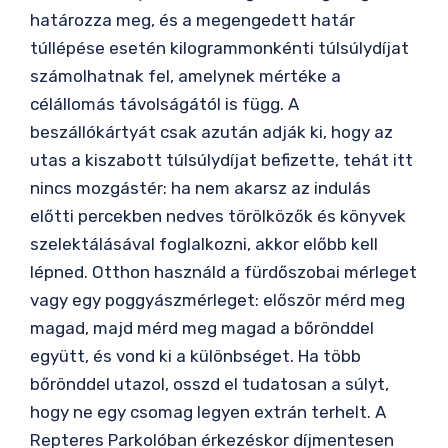
határozza meg, és a megengedett határ
túllépése esetén kilogrammonkénti túlsúlydíjat
számolhatnak fel, amelynek mértéke a
célállomás távolságától is függ. A
beszállókártyát csak azután adják ki, hogy az
utas a kiszabott túlsúlydíjat befizette, tehát itt
nincs mozgástér: ha nem akarsz az indulás
előtti percekben nedves törölközők és könyvek
szelektálásával foglalkozni, akkor előbb kell
lépned. Otthon használd a fürdőszobai mérleget
vagy egy poggyászmérleget: először mérd meg
magad, majd mérd meg magad a bőrönddel
együtt, és vond ki a különbséget. Ha több
bőrönddel utazol, osszd el tudatosan a súlyt,
hogy ne egy csomag legyen extrán terhelt. A
Repteres Parkolóban érkezéskor díjmentesen