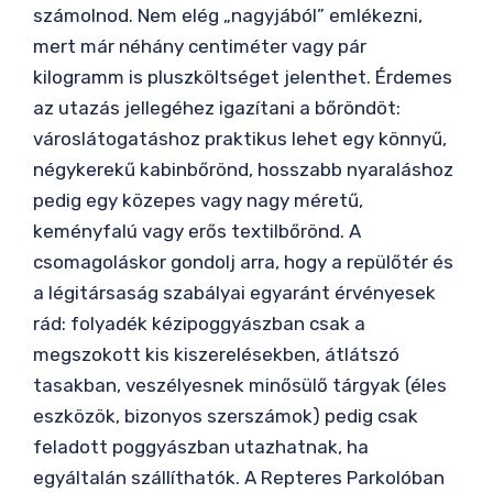
számolnod. Nem elég „nagyjából” emlékezni,
mert már néhány centiméter vagy pár
kilogramm is pluszköltséget jelenthet. Érdemes
az utazás jellegéhez igazítani a bőröndöt:
városlátogatáshoz praktikus lehet egy könnyű,
négykerekű kabinbőrönd, hosszabb nyaraláshoz
pedig egy közepes vagy nagy méretű,
keményfalú vagy erős textilbőrönd. A
csomagoláskor gondolj arra, hogy a repülőtér és
a légitársaság szabályai egyaránt érvényesek
rád: folyadék kézipoggyászban csak a
megszokott kis kiszerelésekben, átlátszó
tasakban, veszélyesnek minősülő tárgyak (éles
eszközök, bizonyos szerszámok) pedig csak
feladott poggyászban utazhatnak, ha
egyáltalán szállíthatók. A Repteres Parkolóban