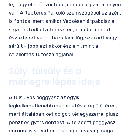
le, hogy ellenőrizni tudd, minden cipzár a helyén
van. A Repteres Parkoló szemszögéből ez azért
is fontos, mert amikor Vecsésen átpakolsz a
saját autódból a transzfer járműbe, már ott
észre lehet venni, ha valami lóg, szakadt vagy
sérült – jobb ezt akkor észlelni, mint a
célállomás futószalagjánál.
Súly, túlsúly és a
mérlegre lépés ideje
A túlsúlyos poggyász az egyik
legkellemetlenebb meglepetés a repülőtéren,
mert általában két dolgot kér egyszerre: plusz
pénzt és gyors döntést. A feladott poggyász
maximális súlyát minden légitársaság maga