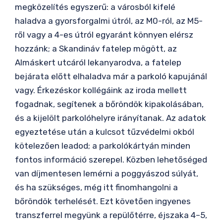
megközelítés egyszerű: a városból kifelé
haladva a gyorsforgalmi útról, az M0-ról, az M5-
ről vagy a 4-es útról egyaránt könnyen elérsz
hozzánk; a Skandináv fatelep mögött, az
Almáskert utcáról lekanyarodva, a fatelep
bejárata előtt elhaladva már a parkoló kapujánál
vagy. Érkezéskor kollégáink az iroda mellett
fogadnak, segítenek a bőröndök kipakolásában,
és a kijelölt parkolóhelyre irányítanak. Az adatok
egyeztetése után a kulcsot tűzvédelmi okból
kötelezően leadod; a parkolókártyán minden
fontos információ szerepel. Közben lehetőséged
van díjmentesen lemérni a poggyászod súlyát,
és ha szükséges, még itt finomhangolni a
bőröndök terhelését. Ezt követően ingyenes
transzferrel megyünk a repülőtérre, éjszaka 4–5,