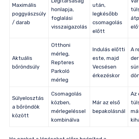
Légitársaság
Vár
Maximális
után,
honlapja,
túl
poggyászsúly
legkésőbb
foglalási
átp
/ darab
csomagolás
visszaigazolás
elő
előtt
Otthoni
Indulás előtti
A r
mérleg,
Aktuális
este, majd
der
Repteres
bőröndsúly
Vecsésen
sür
Parkoló
érkezéskor
dö
mérleg
Csomagolás
Az 
Súlyelosztás
közben,
Már az első
túl
a bőröndök
mérlegeléssel
bepakolásnál
má
között
kombinálva
kih