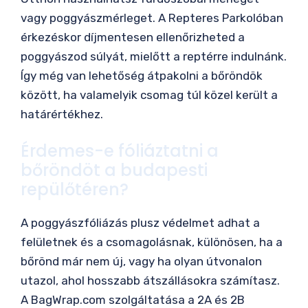
vagy poggyászmérleget. A Repteres Parkolóban
érkezéskor díjmentesen ellenőrizheted a
poggyászod súlyát, mielőtt a reptérre indulnánk.
Így még van lehetőség átpakolni a bőröndök
között, ha valamelyik csomag túl közel került a
határértékhez.
Érdemes-e fóliáztatni a
bőröndöt a budapesti
repülőtéren?
A poggyászfóliázás plusz védelmet adhat a
felületnek és a csomagolásnak, különösen, ha a
bőrönd már nem új, vagy ha olyan útvonalon
utazol, ahol hosszabb átszállásokra számítasz.
A BagWrap.com szolgáltatása a 2A és 2B