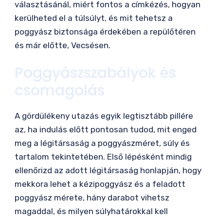
választásánál, miért fontos a címkézés, hogyan
kerülheted el a túlsúlyt, és mit tehetsz a
poggyász biztonsága érdekében a repülőtéren
és már előtte, Vecsésen.
Poggyászszabályok és
csomagolás
A gördülékeny utazás egyik legtisztább pillére
az, ha indulás előtt pontosan tudod, mit enged
meg a légitársaság a poggyászméret, súly és
tartalom tekintetében. Első lépésként mindig
ellenőrizd az adott légitársaság honlapján, hogy
mekkora lehet a kézipoggyász és a feladott
poggyász mérete, hány darabot vihetsz
magaddal, és milyen súlyhatárokkal kell