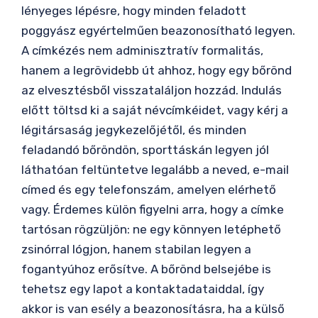
lényeges lépésre, hogy minden feladott
poggyász egyértelműen beazonosítható legyen.
A címkézés nem adminisztratív formalitás,
hanem a legrövidebb út ahhoz, hogy egy bőrönd
az elvesztésből visszataláljon hozzád. Indulás
előtt töltsd ki a saját névcímkéidet, vagy kérj a
légitársaság jegykezelőjétől, és minden
feladandó bőröndön, sporttáskán legyen jól
láthatóan feltüntetve legalább a neved, e-mail
címed és egy telefonszám, amelyen elérhető
vagy. Érdemes külön figyelni arra, hogy a címke
tartósan rögzüljön: ne egy könnyen letéphető
zsinórral lógjon, hanem stabilan legyen a
fogantyúhoz erősítve. A bőrönd belsejébe is
tehetsz egy lapot a kontaktadataiddal, így
akkor is van esély a beazonosításra, ha a külső