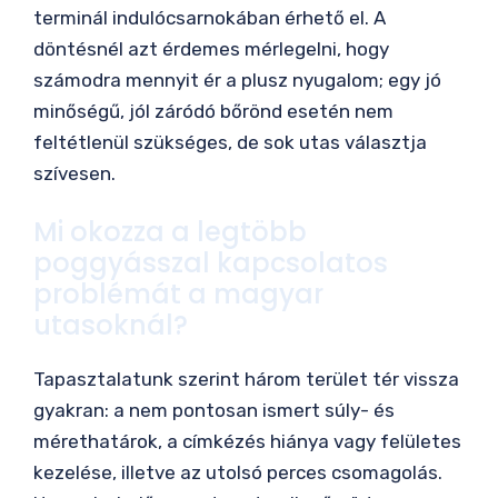
terminál indulócsarnokában érhető el. A
döntésnél azt érdemes mérlegelni, hogy
számodra mennyit ér a plusz nyugalom; egy jó
minőségű, jól záródó bőrönd esetén nem
feltétlenül szükséges, de sok utas választja
szívesen.
Mi okozza a legtöbb
poggyásszal kapcsolatos
problémát a magyar
utasoknál?
Tapasztalatunk szerint három terület tér vissza
gyakran: a nem pontosan ismert súly- és
mérethatárok, a címkézés hiánya vagy felületes
kezelése, illetve az utolsó perces csomagolás.