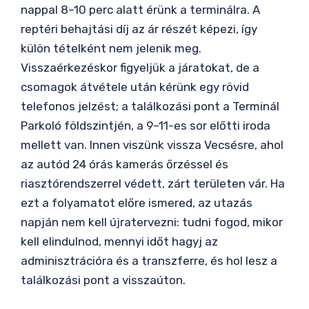
nappal 8–10 perc alatt érünk a terminálra. A
reptéri behajtási díj az ár részét képezi, így
külön tételként nem jelenik meg.
Visszaérkezéskor figyeljük a járatokat, de a
csomagok átvétele után kérünk egy rövid
telefonos jelzést; a találkozási pont a Terminál
Parkoló földszintjén, a 9–11-es sor előtti iroda
mellett van. Innen viszünk vissza Vecsésre, ahol
az autód 24 órás kamerás őrzéssel és
riasztórendszerrel védett, zárt területen vár. Ha
ezt a folyamatot előre ismered, az utazás
napján nem kell újratervezni: tudni fogod, mikor
kell elindulnod, mennyi időt hagyj az
adminisztrációra és a transzferre, és hol lesz a
találkozási pont a visszaúton.