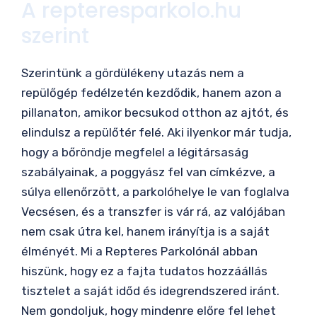
A repteresparkolo.hu
szerint
Szerintünk a gördülékeny utazás nem a
repülőgép fedélzetén kezdődik, hanem azon a
pillanaton, amikor becsukod otthon az ajtót, és
elindulsz a repülőtér felé. Aki ilyenkor már tudja,
hogy a bőröndje megfelel a légitársaság
szabályainak, a poggyász fel van címkézve, a
súlya ellenőrzött, a parkolóhelye le van foglalva
Vecsésen, és a transzfer is vár rá, az valójában
nem csak útra kel, hanem irányítja is a saját
élményét. Mi a Repteres Parkolónál abban
hiszünk, hogy ez a fajta tudatos hozzáállás
tisztelet a saját időd és idegrendszered iránt.
Nem gondoljuk, hogy mindenre előre fel lehet