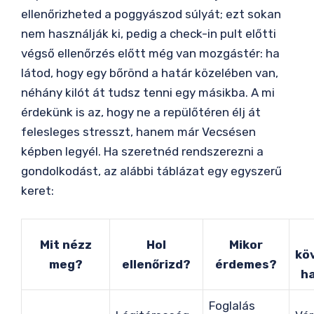
ellenőrizheted a poggyászod súlyát; ezt sokan
nem használják ki, pedig a check-in pult előtti
végső ellenőrzés előtt még van mozgástér: ha
látod, hogy egy bőrönd a határ közelében van,
néhány kilót át tudsz tenni egy másikba. A mi
érdekünk is az, hogy ne a repülőtéren élj át
felesleges stresszt, hanem már Vecsésen
képben legyél. Ha szeretnéd rendszerezni a
gondolkodást, az alábbi táblázat egy egyszerű
keret:
Mit nézz
Hol
Mikor
kö
meg?
ellenőrizd?
érdemes?
h
Foglalás