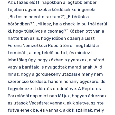
Az utazás előtti napokban a legtöbb ember
fejében ugyanazok a kérdések keringenek:
„Biztos mindent elraktam?”, „Elférünk a
bőröndben?”, „Mi lesz, ha a check-in pultnál derül
ki, hogy túlsúlyos a csomag?”. Közben ott van a
háttérben az is, hogy időben odaérj a Liszt
Ferenc Nemzetközi Repülőtérre, megtaláld a
terminált, a megfelelő pultot, és mindezt
lehetőleg úgy, hogy közben a gyerekek, a párod
vagy a barátaid is nyugodtak maradjanak. A jó
hír az, hogy a gördülékeny utazási élmény nem
szerencse kérdése, hanem néhány egyszerű, de
fegyelmezett döntés eredménye. A Repteres
Parkolónál nap mint nap látjuk, hogyan érkeznek
az utasok Vecsésre: vannak, akik sietve, szinte
futva érnek be, és vannak, akik kiszállnak, mély