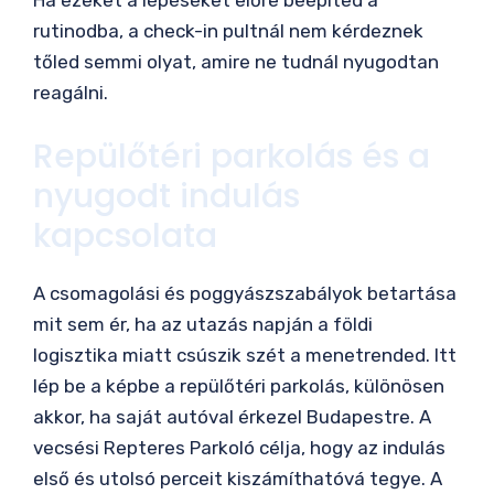
Ha ezeket a lépéseket előre beépíted a
rutinodba, a check-in pultnál nem kérdeznek
tőled semmi olyat, amire ne tudnál nyugodtan
reagálni.
Repülőtéri parkolás és a
nyugodt indulás
kapcsolata
A csomagolási és poggyászszabályok betartása
mit sem ér, ha az utazás napján a földi
logisztika miatt csúszik szét a menetrended. Itt
lép be a képbe a repülőtéri parkolás, különösen
akkor, ha saját autóval érkezel Budapestre. A
vecsési Repteres Parkoló célja, hogy az indulás
első és utolsó perceit kiszámíthatóvá tegye. A