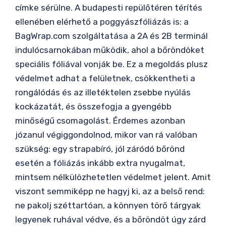
címke sérülne. A budapesti repülőtéren térítés
ellenében elérhető a poggyászfóliázás is: a
BagWrap.com szolgáltatása a 2A és 2B terminál
indulócsarnokában működik, ahol a bőröndöket
speciális fóliával vonják be. Ez a megoldás plusz
védelmet adhat a felületnek, csökkentheti a
rongálódás és az illetéktelen zsebbe nyúlás
kockázatát, és összefogja a gyengébb
minőségű csomagolást. Érdemes azonban
józanul végiggondolnod, mikor van rá valóban
szükség: egy strapabíró, jól záródó bőrönd
esetén a fóliázás inkább extra nyugalmat,
mintsem nélkülözhetetlen védelmet jelent. Amit
viszont semmiképp ne hagyj ki, az a belső rend:
ne pakolj széttartóan, a könnyen törő tárgyak
legyenek ruhával védve, és a bőröndöt úgy zárd