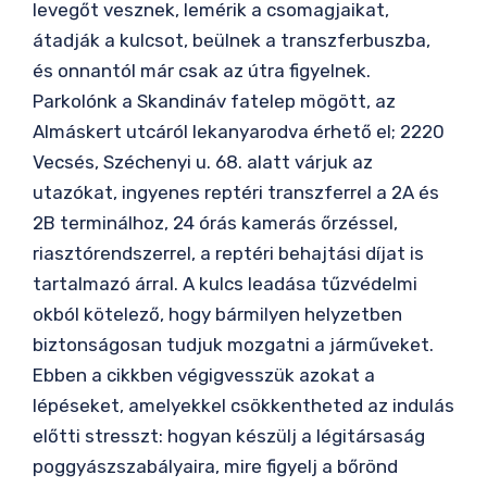
levegőt vesznek, lemérik a csomagjaikat,
átadják a kulcsot, beülnek a transzferbuszba,
és onnantól már csak az útra figyelnek.
Parkolónk a Skandináv fatelep mögött, az
Almáskert utcáról lekanyarodva érhető el; 2220
Vecsés, Széchenyi u. 68. alatt várjuk az
utazókat, ingyenes reptéri transzferrel a 2A és
2B terminálhoz, 24 órás kamerás őrzéssel,
riasztórendszerrel, a reptéri behajtási díjat is
tartalmazó árral. A kulcs leadása tűzvédelmi
okból kötelező, hogy bármilyen helyzetben
biztonságosan tudjuk mozgatni a járműveket.
Ebben a cikkben végigvesszük azokat a
lépéseket, amelyekkel csökkentheted az indulás
előtti stresszt: hogyan készülj a légitársaság
poggyászszabályaira, mire figyelj a bőrönd