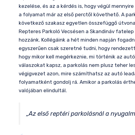
kezelése, és az a kérdés is, hogy végül mennyire 
a folyamat már az első perctől követhető. A park
következő szakasz egyetlen összefüggő útvonallá
Repteres Parkoló Vecsésen a Skandináv fatelep 
hozzánk. Kollégáink a hét minden napján fogadnak
egyszerűen csak szeretné tudni, hogy rendezett 
hogy mikor kell megérkeznie, mi történik az autóv
válaszokat kapsz, a parkolás nem plusz teher les
végigvezet azon, mire számíthatsz az autó lead
folyamatként gondolj rá. Amikor a parkolás érthe
valójában elindultál.
„Az első reptéri parkolásnál a nyugalm