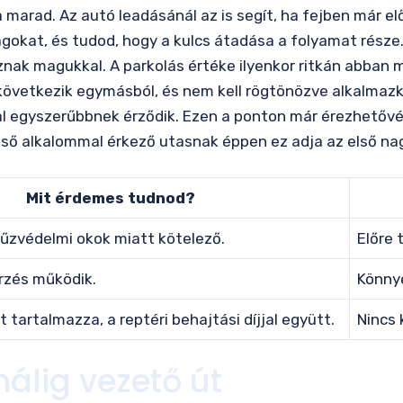
a marad. Az autó leadásánál az is segít, ha fejben már e
okat, és tudod, hogy a kulcs átadása a folyamat része. 
nak magukkal. A parkolás értéke ilyenkor ritkán abban m
 következik egymásból, és nem kell rögtönözve alkalmaz
kal egyszerűbbnek érződik. Ezen a ponton már érezhetővé
első alkalommal érkező utasnak éppen ez adja az első n
Mit érdemes tudnod?
tűzvédelmi okok miatt kötelező.
Előre 
rzés működik.
Könny
t tartalmazza, a reptéri behajtási díjjal együtt.
Nincs 
nálig vezető út