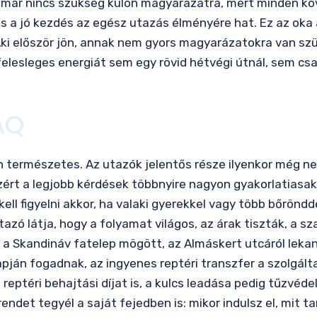
en már nincs szükség külön magyarázatra, mert minden kö
s a jó kezdés az egész utazás élményére hat. Ez az oka 
Aki először jön, annak nem gyors magyarázatokra van szü
felesleges energiát sem egy rövid hétvégi útnál, sem csal
AQ
sen természetes. Az utazók jelentős része ilyenkor még 
ezért a legjobb kérdések többnyire nagyon gyakorlatiasa
ell figyelni akkor, ha valaki gyerekkel vagy több bőröndd
zó látja, hogy a folyamat világos, az árak tiszták, a sza
 a Skandináv fatelep mögött, az Almáskert utcáról lekan
pján fogadnak, az ingyenes reptéri transzfer a szolgál
 reptéri behajtási díjat is, a kulcs leadása pedig tűzvéd
endet tegyél a saját fejedben is: mikor indulsz el, mit 