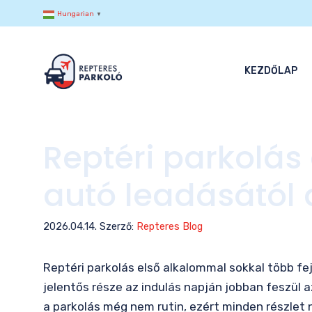
Kilépés
Hungarian
▼
a
tartalomba
KEZDŐLAP
Reptéri parkolás
autó leadásától 
2026.04.14.
Szerző:
Repteres Blog
Reptéri parkolás első alkalommal sokkal több fe
jelentős része az indulás napján jobban feszül a
a parkolás még nem rutin, ezért minden részlet 