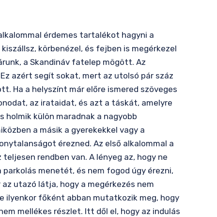
ő alkalommal érdemes tartalékot hagyni a
iszállsz, körbenézel, és fejben is megérkezel
árunk, a Skandináv fatelep mögött. Az
Ez azért segít sokat, mert az utolsó pár száz
ött. Ha a helyszínt már előre ismered szöveges
nodat, az irataidat, és azt a táskát, amelyre
tos holmik külön maradnak a nagyobb
 miközben a másik a gyerekekkel vagy a
zonytalanságot érezned. Az első alkalommal a
 teljesen rendben van. A lényeg az, hogy ne
a parkolás menetét, és nem fogod úgy érezni,
r az utazó látja, hogy a megérkezés nem
éke ilyenkor főként abban mutatkozik meg, hogy
m mellékes részlet. Itt dől el, hogy az indulás