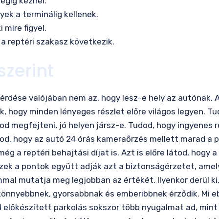
égig kéznél.
ek a terminálig kellenek.
 mire figyel.
 a reptéri szakasz következik.
szerint
kérdése valójában nem az, hogy lesz-e hely az autónak. A
k, hogy minden lényeges részlet előre világos legyen. T
d megfejteni, jó helyen jársz-e. Tudod, hogy ingyenes re
dod, hogy az autó 24 órás kameraőrzés mellett marad a p
g a reptéri behajtási díjat is. Azt is előre látod, hogy a
zek a pontok együtt adják azt a biztonságérzetet, amely
mmal mutatja meg legjobban az értékét. Ilyenkor derül ki
 könnyebbnek, gyorsabbnak és emberibbnek érződik. Mi eb
ól előkészített parkolás sokszor több nyugalmat ad, mint 