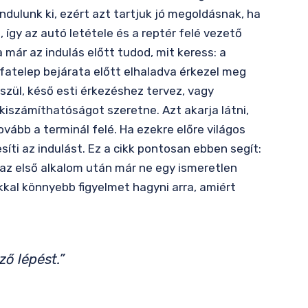
indulunk ki, ezért azt tartjuk jó megoldásnak, ha
 így az autó letétele és a reptér felé vezető
már az indulás előtt tudod, mit keress: a
fatelep bejárata előtt elhaladva érkezel meg
szül, késő esti érkezéshez tervez, vagy
kiszámíthatóságot szeretne. Azt akarja látni,
ovább a terminál felé. Ha ezekre előre világos
íti az indulást. Ez a cikk pontosan ebben segít:
az első alkalom után már ne egy ismeretlen
kkal könnyebb figyelmet hagyni arra, amiért
ző lépést.”