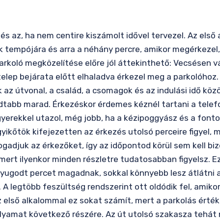
tés az, ha nem centire kiszámolt idővel tervezel. Az els
tempójára és arra a néhány percre, amikor megérkezel, k
arkoló megközelítése előre jól áttekinthető: Vecsésen v
elep bejárata előtt elhaladva érkezel meg a parkolóhoz. 
az útvonal, a család, a csomagok és az indulási idő köz
odtabb marad. Érkezéskor érdemes kéznél tartani a telefo
 gyerekkel utazol, még jobb, ha a kézipoggyász és a fon
gyikőtök kifejezetten az érkezés utolsó perceire figyel,
gadjuk az érkezőket, így az időpontod körül sem kell bi
mert ilyenkor minden részletre tudatosabban figyelsz. Ez
nyugodt percet magadnak, sokkal könnyebb lesz átlátni 
A legtöbb feszültség rendszerint ott oldódik fel, amiko
Az első alkalommal ez sokat számít, mert a parkolás ért
yamat következő részére. Az út utolsó szakasza tehát ne