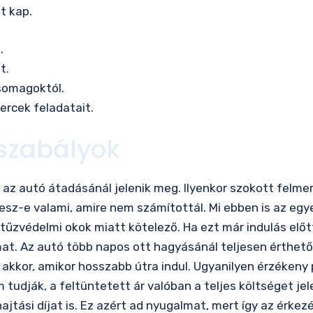
t kap.
.
t.
somagoktól.
ercek feladatait.
 szabályok
az autó átadásánál jelenik meg. Ilyenkor szokott felmerül
 lesz-e valami, amire nem számítottál. Mi ebben is az eg
a tűzvédelmi okok miatt kötelező. Ha ezt már indulás elő
at. Az autó több napos ott hagyásánál teljesen érthető 
 akkor, amikor hosszabb útra indul. Ugyanilyen érzékeny 
udják, a feltüntetett ár valóban a teljes költséget jelen
ajtási díjat is. Ez azért ad nyugalmat, mert így az érke