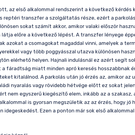
tt, az első alkalommal rendszerint a következő kérdés ke
 reptéri transzfer a szolgáltatás része, ezért a parkolá
lönösen sokat számít akkor, amikor valaki először használ
látja előre a következő lépést. A transzfer lényege éppe
sak azokat a csomagokat magaddal vinni, amelyek a term
gyerekkel vagy több poggyásszal utazva különösen haszno
gtön elérhető helyen. Hajnali indulásnál ez azért segít 
t a fáradtság miatt minden apró keresés hosszabbnak ér
eket kitalálnod. A parkolás után jó érzés az, amikor az u
 családi nyaralás vagy rövidebb hétvége előtt ez sokat jel
ért nem egyszerű kiegészítő elem, inkább az a szakasz, 
 alkalommal is gyorsan megszületik az az érzés, hogy jó h
 idegeskedést. Ezen a ponton már sok első alkalommal 