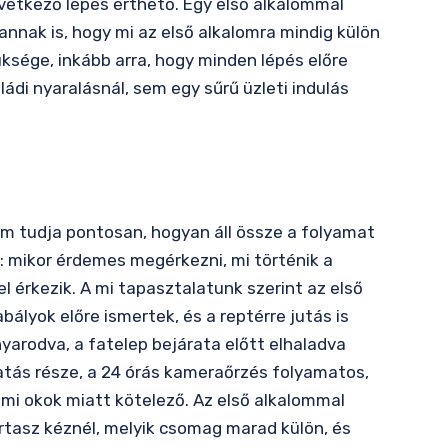
vetkező lépés érthető. Egy első alkalommal
annak is, hogy mi az első alkalomra mindig külön
ksége, inkább arra, hogy minden lépés előre
ádi nyaralásnál, sem egy sűrű üzleti indulás
nem tudja pontosan, hogyan áll össze a folyamat
k: mikor érdemes megérkezni, mi történik a
el érkezik. A mi tapasztalatunk szerint az első
bályok előre ismertek, és a reptérre jutás is
yarodva, a fatelep bejárata előtt elhaladva
tatás része, a 24 órás kameraőrzés folyamatos,
elmi okok miatt kötelező. Az első alkalommal
tartasz kéznél, melyik csomag marad külön, és