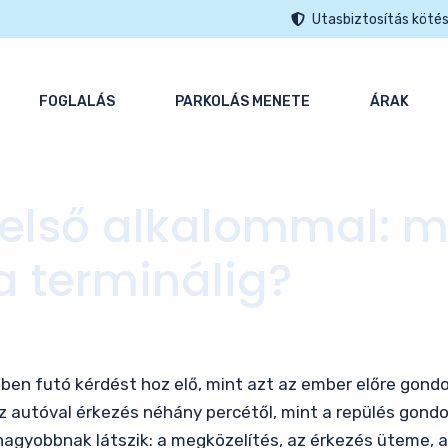
Utasbiztosítás köté
FOGLALÁS
PARKOLÁS MENETE
ÁRAK
 első alkalommal: m
a terminálig?
jben futó kérdést hoz elő, mint azt az ember előre gondo
z autóval érkezés néhány percétől, mint a repülés gondo
nagyobbnak látszik: a megközelítés, az érkezés üteme, a