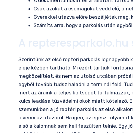
A dokumentumokat és a telefont tartsd v
Csak azokat a csomagokat vedd elő, amely
Gyerekkel utazva előre beszéljétek meg, ki
Számíts arra, hogy a parkolás után egyből
A repteresparkolo.hu 
Szerintünk az első reptéri parkolás legnagyobb 
eleje kézben tartható. Mi ezért tartjuk fontosna
megközelítést, és nem az utolsó utcában próbálo
egyből tovább tudsz haladni a terminál felé. Tu
mert az áraink a teljes költséget tartalmazzák, mé
kulcs leadása tűzvédelmi okok miatt kötelező. E
szemünkben a jó reptéri parkolás az első alkalo
levenni az utazóról. Ha igen, az egész folyamat
első alkalomnak sem kell feszülten telnie. Egy j