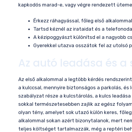
kapkodós marad-e, vagy végre rendezett üteme
Érkezz ráhagyással, főleg első alkalommal
Tartsd kéznél az irataidat és a telefonoda
A kézipoggyászt különítsd el a nagyobb c
Gyerekkel utazva osszátok fel az utolsó p
Az autó leadása és a
Az első alkalommal a legtöbb kérdés rendszerint 
a kulccsal, mennyire biztonságos a parkolás, és
szabályzat része a kulcstárolás, a kulcs leadás
sokkal természetesebben zajlik az egész folyam
olyan tény, amelyet sok utazó külön keres, főleg
alkalommal sokan azért bizonytalanok, mert nem t
teljes költséget tartalmazzák, még a reptéri beh