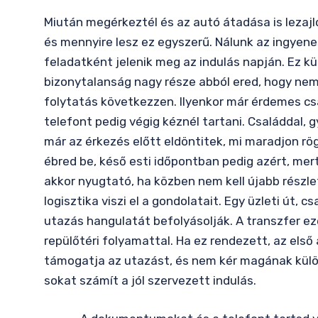
Miután megérkeztél és az autó átadása is lezajlo
és mennyire lesz ez egyszerű. Nálunk az ingyenes
feladatként jelenik meg az indulás napján. Ez kü
bizonytalanság nagy része abból ered, hogy nem 
folytatás következzen. Ilyenkor már érdemes c
telefont pedig végig kéznél tartani. Családdal, 
már az érkezés előtt eldöntitek, mi maradjon rö
ébred be, késő esti időpontban pedig azért, mer
akkor nyugtató, ha közben nem kell újabb részlet
logisztika viszi el a gondolatait. Egy üzleti út,
utazás hangulatát befolyásolják. A transzfer ez
repülőtéri folyamattal. Ha ez rendezett, az első
támogatja az utazást, és nem kér magának külön
sokat számít a jól szervezett indulás.