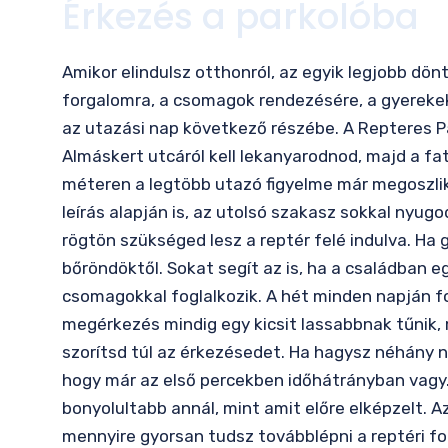
Érkezés a parkolóba
Amikor elindulsz otthonról, az egyik legjobb dön
forgalomra, a csomagok rendezésére, a gyerekek 
az utazási nap következő részébe. A Repteres P
Almáskert utcáról kell lekanyarodnod, majd a fat
méteren a legtöbb utazó figyelme már megoszlik 
leírás alapján is, az utolsó szakasz sokkal nyug
rögtön szükséged lesz a reptér felé indulva. Ha
bőröndöktől. Sokat segít az is, ha a családban e
csomagokkal foglalkozik. A hét minden napján fo
megérkezés mindig egy kicsit lassabbnak tűnik, 
szorítsd túl az érkezésedet. Ha hagysz néhány 
hogy már az első percekben időhátrányban vagy. 
bonyolultabb annál, mint amit előre elképzelt. 
mennyire gyorsan tudsz továbblépni a reptéri fol