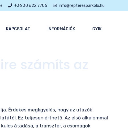
se
+36 30 622 7706
info@repteresparkolo.hu
KAPCSOLAT
INFORMÁCIÓK
GYIK
ire számíts az
lja. Érdekes megfigyelés, hogy az utazók
latától. Ez teljesen érthető. Az első alkalommal
 kulcs átadása, a transzfer, a csomagok