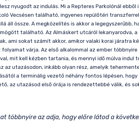
lesz nyugodt az indulás. Mi a Repteres Parkolónál ebből 
oló Vecsésen található, ingyenes repülőtéri transzferrel,
 áll össze. A megközelítés is akkor a legegyszerűbb, ha 
mögött található. Az Almáskert utcáról lekanyarodva, a 
, ami sokat számít akkor, amikor valaki korai járatra ké
folyamat várja. Az első alkalommal az ember többnyire 
al, mit kell kézben tartania, és mennyi idő múlva indul t
z az utazásodon, inkább olyan rész, amelyik tehermentes
ásától a terminálig vezető néhány fontos lépésen, hogy 
tő, az utazásod első órája is rendezettebbé válik, és so
at többnyire az adja, hogy előre látod a követke