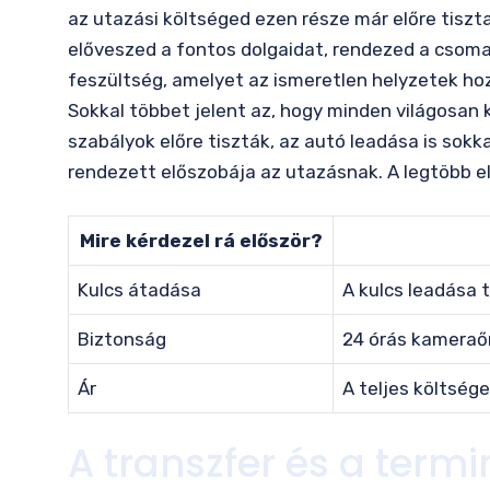
az utazási költséged ezen része már előre tiszt
előveszed a fontos dolgaidat, rendezed a csomag
feszültség, amelyet az ismeretlen helyzetek hoz
Sokkal többet jelent az, hogy minden világosan
szabályok előre tiszták, az autó leadása is sok
rendezett előszobája az utazásnak. A legtöbb 
Mire kérdezel rá először?
Kulcs átadása
A kulcs leadása 
Biztonság
24 órás kameraő
Ár
A teljes költsége
A transzfer és a termi