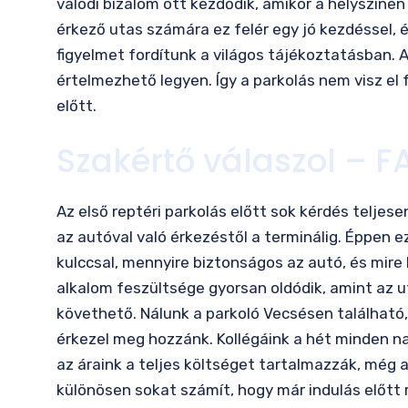
valódi bizalom ott kezdődik, amikor a helyszín
érkező utas számára ez felér egy jó kezdéssel, é
figyelmet fordítunk a világos tájékoztatásban. 
értelmezhető legyen. Így a parkolás nem visz el 
előtt.
Szakértő válaszol – F
Az első reptéri parkolás előtt sok kérdés telje
az autóval való érkezéstől a terminálig. Éppen 
kulccsal, mennyire biztonságos az autó, és mire k
alkalom feszültsége gyorsan oldódik, amint az uta
követhető. Nálunk a parkoló Vecsésen található,
érkezel meg hozzánk. Kollégáink a hét minden na
az áraink a teljes költséget tartalmazzák, még a
különösen sokat számít, hogy már indulás előtt r