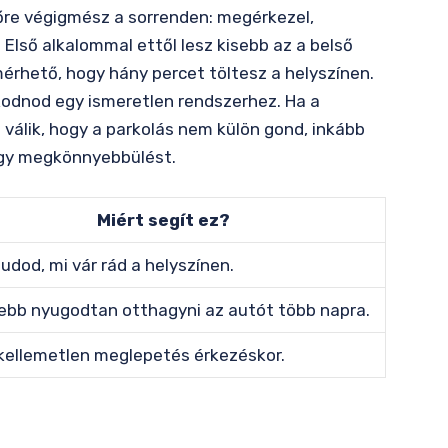
lőre végigmész a sorrenden: megérkezel,
Első alkalommal ettől lesz kisebb az a belső
érhető, hogy hány percet töltesz a helyszínen.
kodnod egy ismeretlen rendszerhez. Ha a
 válik, hogy a parkolás nem külön gond, inkább
agy megkönnyebbülést.
Miért segít ez?
tudod, mi vár rád a helyszínen.
ebb nyugodtan otthagyni az autót több napra.
kellemetlen meglepetés érkezéskor.