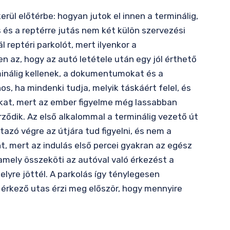
rül előtérbe: hogyan jutok el innen a terminálig,
s és a reptérre jutás nem két külön szervezési
 reptéri parkolót, mert ilyenkor a
n az, hogy az autó letétele után egy jól érthető
inálig kellenek, a dokumentumokat és a
s, ha mindenki tudja, melyik táskáért felel, és
sokat, mert az ember figyelme még lassabban
ződik. Az első alkalommal a terminálig vezető út
tazó végre az útjára tud figyelni, és nem a
ent, mert az indulás első percei gyakran az egész
amely összeköti az autóval való érkezést a
elyre jöttél. A parkolás így ténylegesen
érkező utas érzi meg először, hogy mennyire