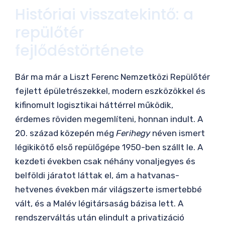
Históriai visszatekintő: a
repülőtér
fejlődéstörténete
Bár ma már a Liszt Ferenc Nemzetközi Repülőtér
fejlett épületrészekkel, modern eszközökkel és
kifinomult logisztikai háttérrel működik,
érdemes röviden megemlíteni, honnan indult. A
20. század közepén még
Ferihegy
néven ismert
légikikötő első repülőgépe 1950-ben szállt le. A
kezdeti években csak néhány vonaljegyes és
belföldi járatot láttak el, ám a hatvanas-
hetvenes években már világszerte ismertebbé
vált, és a Malév légitársaság bázisa lett. A
rendszerváltás után elindult a privatizáció