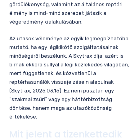
gördülékenység, valamint az általános reptéri
élmény is mind-mind szerepet játszik a
végeredmény kialakulásában.
Az utasok véleménye az egyik legmegbízhatóbb
mutató, ha egy légikikötő szolgáltatásainak
minőségéről beszélünk. A Skytrax díjai azért is
bírnak ekkora súllyal a légi közlekedés világában,
mert függetlenek, és közvetlenül a
reptérhasználók visszajelzésein alapulnak
(Skytrax, 2025.03.15). Ez nem pusztán egy
“szakmai zsűri” vagy egy háttérbizottság
döntése, hanem maga az utazóközönség
értékelése.
Mit jelent a tizenkettedik