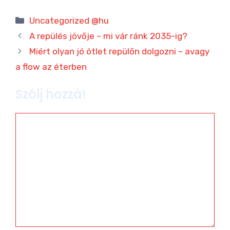
Kategória
Uncategorized @hu
A repülés jövője – mi vár ránk 2035-ig?
Miért olyan jó ötlet repülőn dolgozni – avagy
a flow az éterben
Szólj hozzá!
Hozzászólás