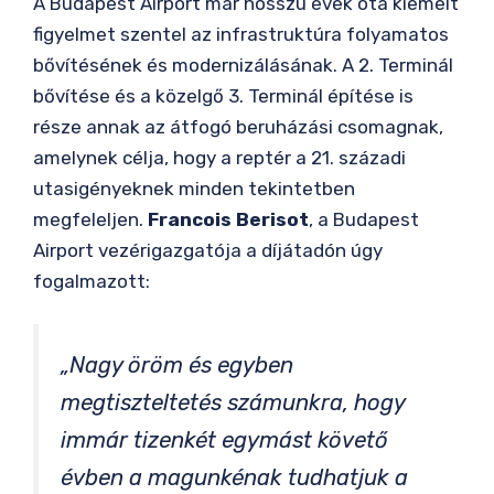
A Budapest Airport már hosszú évek óta kiemelt
figyelmet szentel az infrastruktúra folyamatos
bővítésének és modernizálásának. A 2. Terminál
bővítése és a közelgő 3. Terminál építése is
része annak az átfogó beruházási csomagnak,
amelynek célja, hogy a reptér a 21. századi
utasigényeknek minden tekintetben
megfeleljen.
Francois Berisot
, a Budapest
Airport vezérigazgatója a díjátadón úgy
fogalmazott:
„Nagy öröm és egyben
megtiszteltetés számunkra, hogy
immár tizenkét egymást követő
évben a magunkénak tudhatjuk a