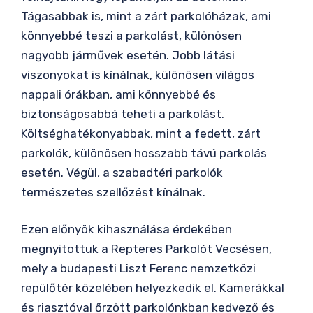
Tágasabbak is, mint a zárt parkolóházak, ami
könnyebbé teszi a parkolást, különösen
nagyobb járművek esetén. Jobb látási
viszonyokat is kínálnak, különösen világos
nappali órákban, ami könnyebbé és
biztonságosabbá teheti a parkolást.
Költséghatékonyabbak, mint a fedett, zárt
parkolók, különösen hosszabb távú parkolás
esetén. Végül, a szabadtéri parkolók
természetes szellőzést kínálnak.
Ezen előnyök kihasználása érdekében
megnyitottuk a Repteres Parkolót Vecsésen,
mely a budapesti Liszt Ferenc nemzetközi
repülőtér közelében helyezkedik el. Kamerákkal
és riasztóval őrzött parkolónkban kedvező és