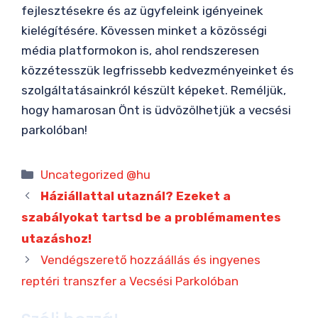
fejlesztésekre és az ügyfeleink igényeinek
kielégítésére. Kövessen minket a közösségi
média platformokon is, ahol rendszeresen
közzétesszük legfrissebb kedvezményeinket és
szolgáltatásainkról készült képeket. Reméljük,
hogy hamarosan Önt is üdvözölhetjük a vecsési
parkolóban!
Kategória
Uncategorized @hu
Háziállattal utaznál? Ezeket a
szabályokat tartsd be a problémamentes
utazáshoz!
Vendégszerető hozzáállás és ingyenes
reptéri transzfer a Vecsési Parkolóban