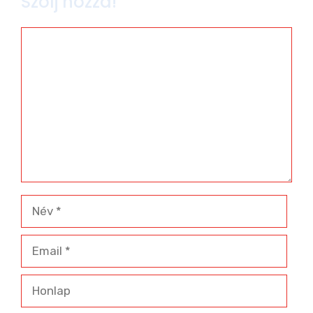
Szólj hozzá!
Hozzászólás
Név
Email
Honlap