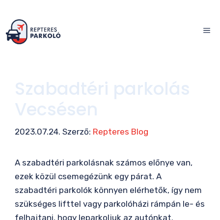
Kilépés
a
ME
tartalomba
Szabadtéri parkolás
Vecsésen
2023.07.24.
Szerző:
Repteres Blog
A szabadtéri parkolásnak számos előnye van,
ezek közül csemegézünk egy párat. A
szabadtéri parkolók könnyen elérhetők, így nem
szükséges lifttel vagy parkolóházi rámpán le- és
felhajtani, hogy leparkoljuk az autónkat.