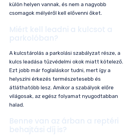
külön helyen vannak, és nem a nagyobb
csomagok mélyéről kell elővenni őket.
Miért kell leadni a kulcsot a
parkolóban?
A kulcstárolás a parkolási szabályzat része, a
kulcs leadása tűzvédelmi okok miatt kötelező.
Ezt jobb már foglaláskor tudni, mert így a
helyszíni érkezés természetesebb és
átláthatóbb lesz. Amikor a szabályok előre
világosak, az egész folyamat nyugodtabban
halad.
Benne van az árban a reptéri
behajtási díj is?