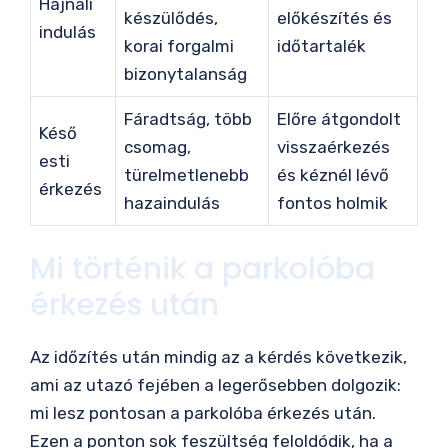
Hajnali
készülődés,
előkészítés és
indulás
korai forgalmi
időtartalék
bizonytalanság
Fáradtság, több
Előre átgondolt
Késő
csomag,
visszaérkezés
esti
türelmetlenebb
és kéznél lévő
érkezés
hazaindulás
fontos holmik
Mi történik a parkolóba
érkezés után
Az időzítés után mindig az a kérdés következik,
ami az utazó fejében a legerősebben dolgozik:
mi lesz pontosan a parkolóba érkezés után.
Ezen a ponton sok feszültség feloldódik, ha a