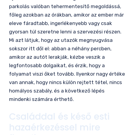
parkolás valóban tehermentesítő megoldássá,
főleg azokban az órákban, amikor az ember már
eleve fáradtabb, ingerlékenyebb vagy csak
gyorsan túl szeretne lenni a szervezési részen.
Mi azt látjuk, hogy az utazók megnyugvása
sokszor itt dől el: abban a néhány percben,
amikor az autót lerakják, kézbe veszik a
legfontosabb dolgaikat, és érzik, hogy a
folyamat viszi őket tovább. Ilyenkor nagy értéke
van annak, hogy nincs külön rejtett tétel, nincs
homályos szabály, és a következő lépés
mindenki számára érthető.
Családdal és késő esti
hazaérkezéssel mire