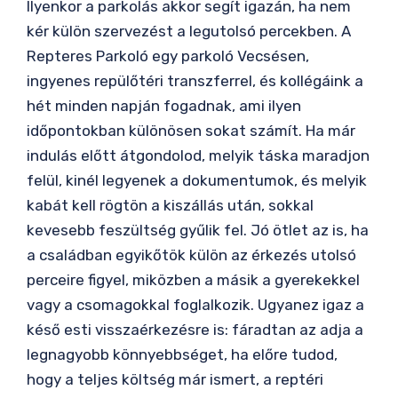
Ilyenkor a parkolás akkor segít igazán, ha nem
kér külön szervezést a legutolsó percekben. A
Repteres Parkoló egy parkoló Vecsésen,
ingyenes repülőtéri transzferrel, és kollégáink a
hét minden napján fogadnak, ami ilyen
időpontokban különösen sokat számít. Ha már
indulás előtt átgondolod, melyik táska maradjon
felül, kinél legyenek a dokumentumok, és melyik
kabát kell rögtön a kiszállás után, sokkal
kevesebb feszültség gyűlik fel. Jó ötlet az is, ha
a családban egyikőtök külön az érkezés utolsó
perceire figyel, miközben a másik a gyerekekkel
vagy a csomagokkal foglalkozik. Ugyanez igaz a
késő esti visszaérkezésre is: fáradtan az adja a
legnagyobb könnyebbséget, ha előre tudod,
hogy a teljes költség már ismert, a reptéri