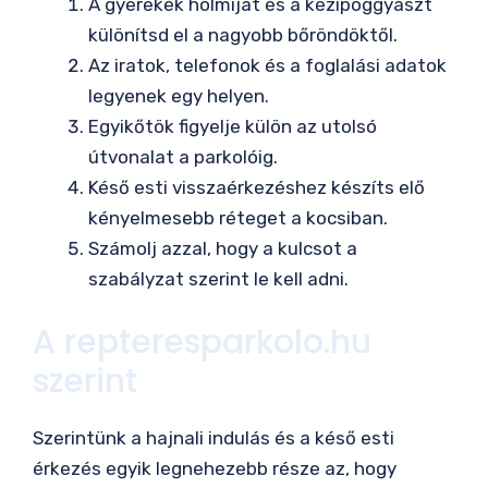
A gyerekek holmiját és a kézipoggyászt
különítsd el a nagyobb bőröndöktől.
Az iratok, telefonok és a foglalási adatok
legyenek egy helyen.
Egyikőtök figyelje külön az utolsó
útvonalat a parkolóig.
Késő esti visszaérkezéshez készíts elő
kényelmesebb réteget a kocsiban.
Számolj azzal, hogy a kulcsot a
szabályzat szerint le kell adni.
A repteresparkolo.hu
szerint
Szerintünk a hajnali indulás és a késő esti
érkezés egyik legnehezebb része az, hogy