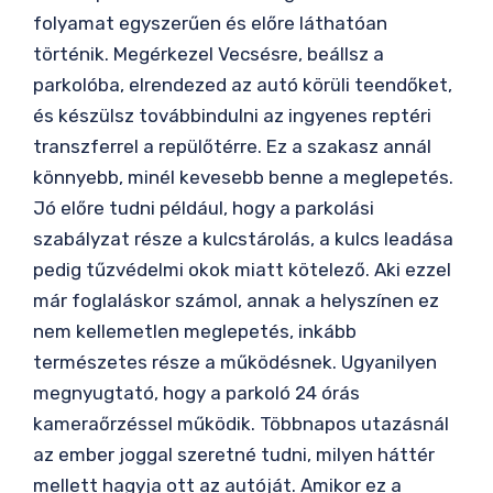
folyamat egyszerűen és előre láthatóan
történik. Megérkezel Vecsésre, beállsz a
parkolóba, elrendezed az autó körüli teendőket,
és készülsz továbbindulni az ingyenes reptéri
transzferrel a repülőtérre. Ez a szakasz annál
könnyebb, minél kevesebb benne a meglepetés.
Jó előre tudni például, hogy a parkolási
szabályzat része a kulcstárolás, a kulcs leadása
pedig tűzvédelmi okok miatt kötelező. Aki ezzel
már foglaláskor számol, annak a helyszínen ez
nem kellemetlen meglepetés, inkább
természetes része a működésnek. Ugyanilyen
megnyugtató, hogy a parkoló 24 órás
kameraőrzéssel működik. Többnapos utazásnál
az ember joggal szeretné tudni, milyen háttér
mellett hagyja ott az autóját. Amikor ez a