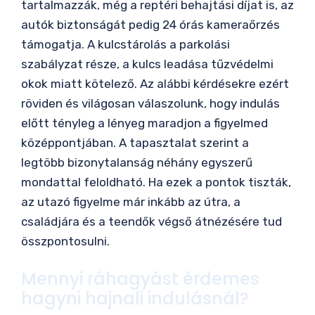
tartalmazzák, még a reptéri behajtási díjat is, az
autók biztonságát pedig 24 órás kameraőrzés
támogatja. A kulcstárolás a parkolási
szabályzat része, a kulcs leadása tűzvédelmi
okok miatt kötelező. Az alábbi kérdésekre ezért
röviden és világosan válaszolunk, hogy indulás
előtt tényleg a lényeg maradjon a figyelmed
középpontjában. A tapasztalat szerint a
legtöbb bizonytalanság néhány egyszerű
mondattal feloldható. Ha ezek a pontok tiszták,
az utazó figyelme már inkább az útra, a
családjára és a teendők végső átnézésére tud
összpontosulni.
Mennyi ráhagyást érdemes
hagyni hajnali indulásnál?