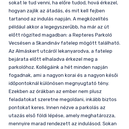
sokat le tud venni, ha előre tudod, hová érkezel,
hogyan zajlik az átadás, és mit kell fejben
tartanod az indulás napján. A megközelítés
például akkor a legegyszerűbb, ha már az út
előtt rögzíted magadban: a Repteres Parkoló
Vecsésen a Skandináv fatelep mögött található.
Az Almáskert utcáról lekanyarodva, a fatelep
bejárata előtt elhaladva érkezel meg a
parkolóhoz. Kollégáink a hét minden napján
fogadnak, ami a nagyon korai és a nagyon késői
időpontoknál különösen megnyugtató tény.
Ezekben az órákban az ember nem plusz
feladatokat szeretne megoldani, inkább biztos
pontokat keres. Innen nézve a parkolás az
utazás első földi lépése, amely meghatározza,
mennyire marad rendezett az indulásod. Sokan