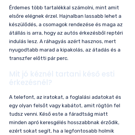
Érdemes több tartalékkal számolni, mint amit
elsőre elégnek érzel. Hajnalban lassabb lehet a
készülődés, a csomagok rendezése és maga az
átállás is arra, hogy az autós érkezésből reptéri
indulás lesz. A ráhagyás azért hasznos, mert
nyugodtabb marad a kipakolás, az átadás és a
transzfer előtti pár perc.
Mit jó kéznél tartani késő esti
érkezésnél?
A telefont, az iratokat, a foglalási adatokat és
egy olyan felsőt vagy kabátot, amit rögtön fel
tudsz venni. Késő este a fáradtság miatt
minden apró keresgélés hosszabbnak érződik,
ezért sokat segít, ha a legfontosabb holmik