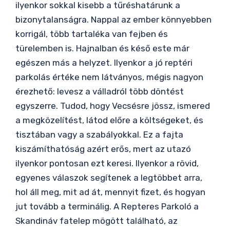
ilyenkor sokkal kisebb a tűréshatárunk a
bizonytalanságra. Nappal az ember könnyebben
korrigál, több tartaléka van fejben és
türelemben is. Hajnalban és késő este már
egészen más a helyzet. Ilyenkor a jó reptéri
parkolás értéke nem látványos, mégis nagyon
érezhető: levesz a válladról több döntést
egyszerre. Tudod, hogy Vecsésre jössz, ismered
a megközelítést, látod előre a költségeket, és
tisztában vagy a szabályokkal. Ez a fajta
kiszámíthatóság azért erős, mert az utazó
ilyenkor pontosan ezt keresi. Ilyenkor a rövid,
egyenes válaszok segítenek a legtöbbet arra,
hol áll meg, mit ad át, mennyit fizet, és hogyan
jut tovább a terminálig. A Repteres Parkoló a
Skandináv fatelep mögött található, az