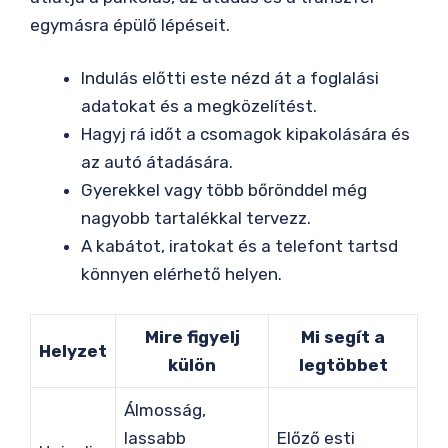
egymásra épülő lépéseit.
Indulás előtti este nézd át a foglalási
adatokat és a megközelítést.
Hagyj rá időt a csomagok kipakolására és
az autó átadására.
Gyerekkel vagy több bőrönddel még
nagyobb tartalékkal tervezz.
A kabátot, iratokat és a telefont tartsd
könnyen elérhető helyen.
Mire figyelj
Mi segít a
Helyzet
külön
legtöbbet
Álmosság,
lassabb
Előző esti