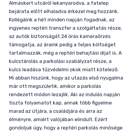
Almáskert utcáról lekanyarodva, a fatelep
bejárata előtt elhaladva érkezel meg hozzánk.
Kollégáink a hét minden napján fogadnak, az
ingyenes reptéri transzfer a szolgáltatás része,
az autók biztonságát 24 órás kameraőrzés
támogatja, az áraink pedig a teljes költséget
tartalmazzák, még a reptéri behajtási díjat is. A
kulcstárolás a parkolási szabályzat része, a
kulcs leadása tűzvédelmi okok miatt kötelező.
Mi abban hiszünk, hogy az utazás első nyugalma
már ott megszületik, amikor a parkolás
rendezett módon lezajlik. Aki az indulás napján
tiszta folyamatot kap, annak több figyelme
marad az útjára, a családjára és arra az
élményre, amiért valójában elindult. Ezért
gondoljuk úgy, hogy a reptéri parkolás minősége