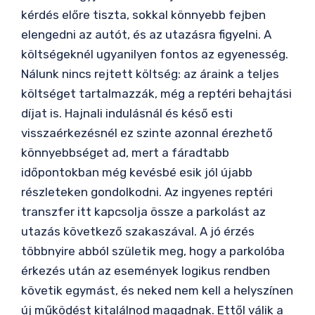
kérdés előre tiszta, sokkal könnyebb fejben
elengedni az autót, és az utazásra figyelni. A
költségeknél ugyanilyen fontos az egyenesség.
Nálunk nincs rejtett költség: az áraink a teljes
költséget tartalmazzák, még a reptéri behajtási
díjat is. Hajnali indulásnál és késő esti
visszaérkezésnél ez szinte azonnal érezhető
könnyebbséget ad, mert a fáradtabb
időpontokban még kevésbé esik jól újabb
részleteken gondolkodni. Az ingyenes reptéri
transzfer itt kapcsolja össze a parkolást az
utazás következő szakaszával. A jó érzés
többnyire abból születik meg, hogy a parkolóba
érkezés után az események logikus rendben
követik egymást, és neked nem kell a helyszínen
új működést kitalálnod magadnak. Ettől válik a