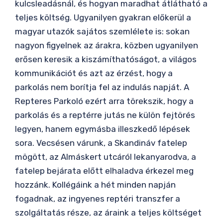
kulcsleadásnál, és hogyan maradhat átlátható a
teljes költség. Ugyanilyen gyakran előkerül a
magyar utazók sajátos szemlélete is: sokan
nagyon figyelnek az árakra, közben ugyanilyen
erősen keresik a kiszámíthatóságot, a világos
kommunikációt és azt az érzést, hogy a
parkolás nem borítja fel az indulás napját. A
Repteres Parkoló ezért arra törekszik, hogy a
parkolás és a reptérre jutás ne külön fejtörés
legyen, hanem egymásba illeszkedő lépések
sora. Vecsésen várunk, a Skandináv fatelep
mögött, az Almáskert utcáról lekanyarodva, a
fatelep bejárata előtt elhaladva érkezel meg
hozzánk. Kollégáink a hét minden napján
fogadnak, az ingyenes reptéri transzfer a
szolgáltatás része, az áraink a teljes költséget