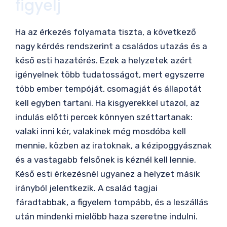
figyelj
Ha az érkezés folyamata tiszta, a következő
nagy kérdés rendszerint a családos utazás és a
késő esti hazatérés. Ezek a helyzetek azért
igényelnek több tudatosságot, mert egyszerre
több ember tempóját, csomagját és állapotát
kell egyben tartani. Ha kisgyerekkel utazol, az
indulás előtti percek könnyen széttartanak:
valaki inni kér, valakinek még mosdóba kell
mennie, közben az iratoknak, a kézipoggyásznak
és a vastagabb felsőnek is kéznél kell lennie.
Késő esti érkezésnél ugyanez a helyzet másik
irányból jelentkezik. A család tagjai
fáradtabbak, a figyelem tompább, és a leszállás
után mindenki mielőbb haza szeretne indulni.