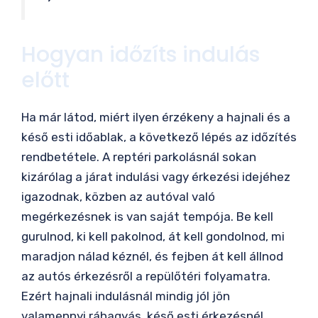
Hogyan időzíts indulás
előtt
Ha már látod, miért ilyen érzékeny a hajnali és a
késő esti időablak, a következő lépés az időzítés
rendbetétele. A reptéri parkolásnál sokan
kizárólag a járat indulási vagy érkezési idejéhez
igazodnak, közben az autóval való
megérkezésnek is van saját tempója. Be kell
gurulnod, ki kell pakolnod, át kell gondolnod, mi
maradjon nálad kéznél, és fejben át kell állnod
az autós érkezésről a repülőtéri folyamatra.
Ezért hajnali indulásnál mindig jól jön
valamennyi ráhagyás, késő esti érkezésnél