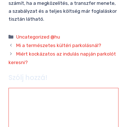
számít, ha a megközelítés, a transzfer menete,
a szabályzat és a teljes költség már foglaláskor
tisztán látható.
Kategória
Uncategorized @hu
Mi a természetes kültéri parkolásnál?
Miért kockázatos az indulás napján parkolót
keresni?
Szólj hozzá!
Hozzászólás