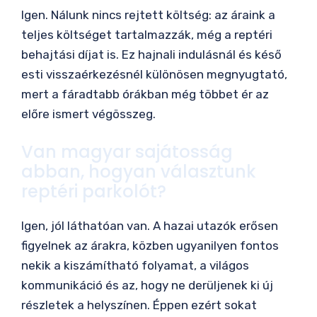
Igen. Nálunk nincs rejtett költség: az áraink a
teljes költséget tartalmazzák, még a reptéri
behajtási díjat is. Ez hajnali indulásnál és késő
esti visszaérkezésnél különösen megnyugtató,
mert a fáradtabb órákban még többet ér az
előre ismert végösszeg.
Van magyar sajátosság
abban, hogyan választunk
reptéri parkolót?
Igen, jól láthatóan van. A hazai utazók erősen
figyelnek az árakra, közben ugyanilyen fontos
nekik a kiszámítható folyamat, a világos
kommunikáció és az, hogy ne derüljenek ki új
részletek a helyszínen. Éppen ezért sokat