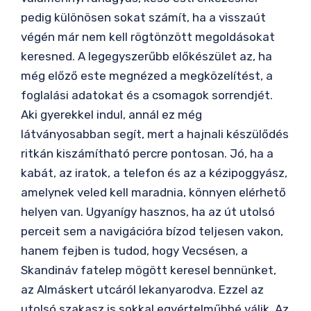
pedig különösen sokat számít, ha a visszaút
végén már nem kell rögtönzött megoldásokat
keresned. A legegyszerűbb előkészület az, ha
még előző este megnézed a megközelítést, a
foglalási adatokat és a csomagok sorrendjét.
Aki gyerekkel indul, annál ez még
látványosabban segít, mert a hajnali készülődés
ritkán kiszámítható percre pontosan. Jó, ha a
kabát, az iratok, a telefon és az a kézipoggyász,
amelynek veled kell maradnia, könnyen elérhető
helyen van. Ugyanígy hasznos, ha az út utolsó
perceit sem a navigációra bízod teljesen vakon,
hanem fejben is tudod, hogy Vecsésen, a
Skandináv fatelep mögött keresel bennünket,
az Almáskert utcáról lekanyarodva. Ezzel az
utolsó szakasz is sokkal egyértelműbbé válik. Az