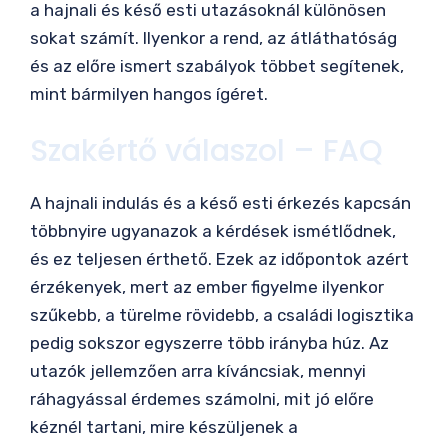
a hajnali és késő esti utazásoknál különösen
sokat számít. Ilyenkor a rend, az átláthatóság
és az előre ismert szabályok többet segítenek,
mint bármilyen hangos ígéret.
Szakértő válaszol – FAQ
A hajnali indulás és a késő esti érkezés kapcsán
többnyire ugyanazok a kérdések ismétlődnek,
és ez teljesen érthető. Ezek az időpontok azért
érzékenyek, mert az ember figyelme ilyenkor
szűkebb, a türelme rövidebb, a családi logisztika
pedig sokszor egyszerre több irányba húz. Az
utazók jellemzően arra kíváncsiak, mennyi
ráhagyással érdemes számolni, mit jó előre
kéznél tartani, mire készüljenek a