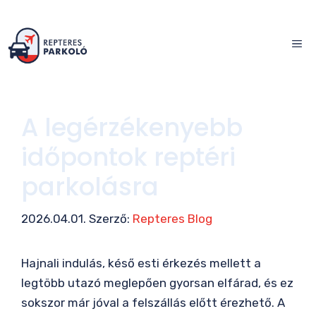
Kilépés
a
ME
tartalomba
A legérzékenyebb
időpontok reptéri
parkolásra
2026.04.01.
Szerző:
Repteres Blog
Hajnali indulás, késő esti érkezés mellett a
legtöbb utazó meglepően gyorsan elfárad, és ez
sokszor már jóval a felszállás előtt érezhető. A