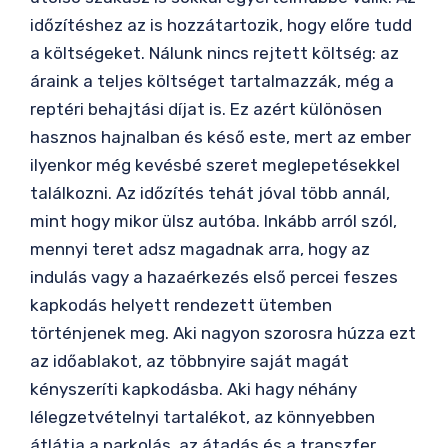
időzítéshez az is hozzátartozik, hogy előre tudd
a költségeket. Nálunk nincs rejtett költség: az
áraink a teljes költséget tartalmazzák, még a
reptéri behajtási díjat is. Ez azért különösen
hasznos hajnalban és késő este, mert az ember
ilyenkor még kevésbé szeret meglepetésekkel
találkozni. Az időzítés tehát jóval több annál,
mint hogy mikor ülsz autóba. Inkább arról szól,
mennyi teret adsz magadnak arra, hogy az
indulás vagy a hazaérkezés első percei feszes
kapkodás helyett rendezett ütemben
történjenek meg. Aki nagyon szorosra húzza ezt
az időablakot, az többnyire saját magát
kényszeríti kapkodásba. Aki hagy néhány
lélegzetvételnyi tartalékot, az könnyebben
átlátja a parkolás, az átadás és a transzfer