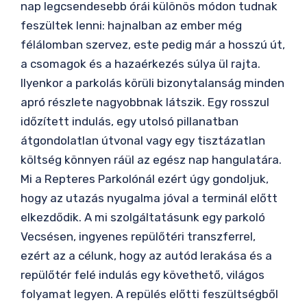
nap legcsendesebb órái különös módon tudnak
feszültek lenni: hajnalban az ember még
félálomban szervez, este pedig már a hosszú út,
a csomagok és a hazaérkezés súlya ül rajta.
Ilyenkor a parkolás körüli bizonytalanság minden
apró részlete nagyobbnak látszik. Egy rosszul
időzített indulás, egy utolsó pillanatban
átgondolatlan útvonal vagy egy tisztázatlan
költség könnyen ráül az egész nap hangulatára.
Mi a Repteres Parkolónál ezért úgy gondoljuk,
hogy az utazás nyugalma jóval a terminál előtt
elkezdődik. A mi szolgáltatásunk egy parkoló
Vecsésen, ingyenes repülőtéri transzferrel,
ezért az a célunk, hogy az autód lerakása és a
repülőtér felé indulás egy követhető, világos
folyamat legyen. A repülés előtti feszültségből