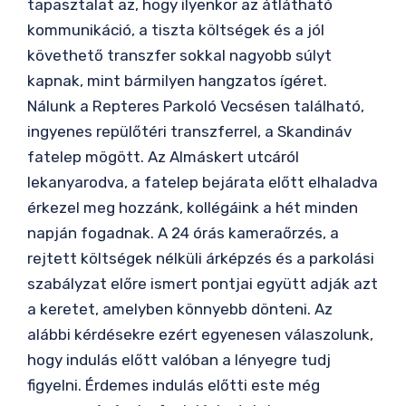
tapasztalat az, hogy ilyenkor az átlátható
kommunikáció, a tiszta költségek és a jól
követhető transzfer sokkal nagyobb súlyt
kapnak, mint bármilyen hangzatos ígéret.
Nálunk a Repteres Parkoló Vecsésen található,
ingyenes repülőtéri transzferrel, a Skandináv
fatelep mögött. Az Almáskert utcáról
lekanyarodva, a fatelep bejárata előtt elhaladva
érkezel meg hozzánk, kollégáink a hét minden
napján fogadnak. A 24 órás kameraőrzés, a
rejtett költségek nélküli árképzés és a parkolási
szabályzat előre ismert pontjai együtt adják azt
a keretet, amelyben könnyebb dönteni. Az
alábbi kérdésekre ezért egyenesen válaszolunk,
hogy indulás előtt valóban a lényegre tudj
figyelni. Érdemes indulás előtti este még