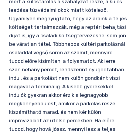
mert a kulcstárolás a szabályzat része, a kulcs
leadása tűzvédelmi okok miatt kötelező.
Ugyanilyen megnyugtató, hogy az áraink a teljes
költséget tartalmazzák, még a reptéri behajtási
díjat is, így a családi költségtervezésnél sem jön
be váratlan tétel. Többnapos kültéri parkolásnál
családdal végső soron az számít, mennyire
tudod előre kisimítani a folyamatot. Aki erre
szán néhány percet, rendszerint nyugodtabban
indul, és a parkolást nem külön gondként viszi
magával a terminálig. A kisebb gyerekekkel
indulók gyakran akkor érzik a legnagyobb
megkönnyebbülést, amikor a parkolás része
kiszámítható marad, és nem kér külön
improvizációt az utolsó percekben. Ha előre
tudod, hogy hová jössz, mennyi lesz a teljes