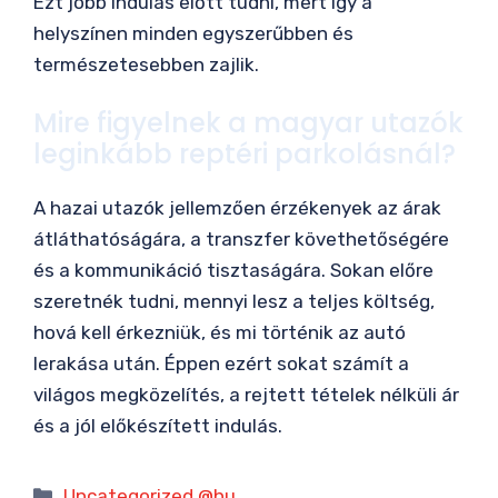
Ezt jobb indulás előtt tudni, mert így a
helyszínen minden egyszerűbben és
természetesebben zajlik.
Mire figyelnek a magyar utazók
leginkább reptéri parkolásnál?
A hazai utazók jellemzően érzékenyek az árak
átláthatóságára, a transzfer követhetőségére
és a kommunikáció tisztaságára. Sokan előre
szeretnék tudni, mennyi lesz a teljes költség,
hová kell érkezniük, és mi történik az autó
lerakása után. Éppen ezért sokat számít a
világos megközelítés, a rejtett tételek nélküli ár
és a jól előkészített indulás.
Kategória
Uncategorized @hu