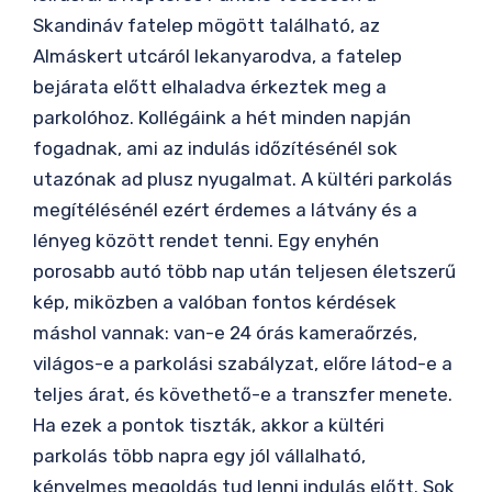
Skandináv fatelep mögött található, az
Almáskert utcáról lekanyarodva, a fatelep
bejárata előtt elhaladva érkeztek meg a
parkolóhoz. Kollégáink a hét minden napján
fogadnak, ami az indulás időzítésénél sok
utazónak ad plusz nyugalmat. A kültéri parkolás
megítélésénél ezért érdemes a látvány és a
lényeg között rendet tenni. Egy enyhén
porosabb autó több nap után teljesen életszerű
kép, miközben a valóban fontos kérdések
máshol vannak: van-e 24 órás kameraőrzés,
világos-e a parkolási szabályzat, előre látod-e a
teljes árat, és követhető-e a transzfer menete.
Ha ezek a pontok tiszták, akkor a kültéri
parkolás több napra egy jól vállalható,
kényelmes megoldás tud lenni indulás előtt. Sok