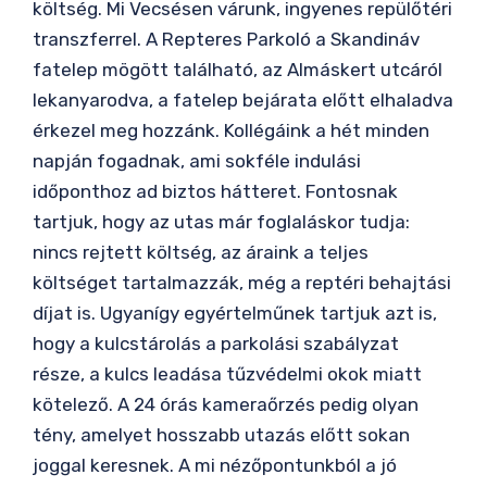
költség. Mi Vecsésen várunk, ingyenes repülőtéri
transzferrel. A Repteres Parkoló a Skandináv
fatelep mögött található, az Almáskert utcáról
lekanyarodva, a fatelep bejárata előtt elhaladva
érkezel meg hozzánk. Kollégáink a hét minden
napján fogadnak, ami sokféle indulási
időponthoz ad biztos hátteret. Fontosnak
tartjuk, hogy az utas már foglaláskor tudja:
nincs rejtett költség, az áraink a teljes
költséget tartalmazzák, még a reptéri behajtási
díjat is. Ugyanígy egyértelműnek tartjuk azt is,
hogy a kulcstárolás a parkolási szabályzat
része, a kulcs leadása tűzvédelmi okok miatt
kötelező. A 24 órás kameraőrzés pedig olyan
tény, amelyet hosszabb utazás előtt sokan
joggal keresnek. A mi nézőpontunkból a jó