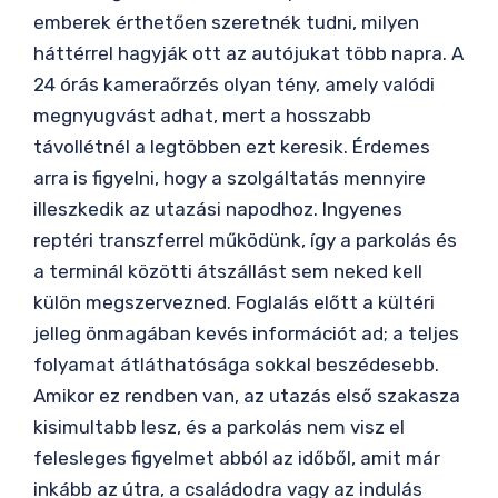
emberek érthetően szeretnék tudni, milyen
háttérrel hagyják ott az autójukat több napra. A
24 órás kameraőrzés olyan tény, amely valódi
megnyugvást adhat, mert a hosszabb
távollétnél a legtöbben ezt keresik. Érdemes
arra is figyelni, hogy a szolgáltatás mennyire
illeszkedik az utazási napodhoz. Ingyenes
reptéri transzferrel működünk, így a parkolás és
a terminál közötti átszállást sem neked kell
külön megszervezned. Foglalás előtt a kültéri
jelleg önmagában kevés információt ad; a teljes
folyamat átláthatósága sokkal beszédesebb.
Amikor ez rendben van, az utazás első szakasza
kisimultabb lesz, és a parkolás nem visz el
felesleges figyelmet abból az időből, amit már
inkább az útra, a családodra vagy az indulás