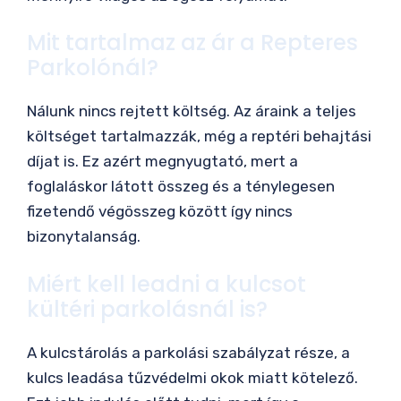
Mit tartalmaz az ár a Repteres
Parkolónál?
Nálunk nincs rejtett költség. Az áraink a teljes
költséget tartalmazzák, még a reptéri behajtási
díjat is. Ez azért megnyugtató, mert a
foglaláskor látott összeg és a ténylegesen
fizetendő végösszeg között így nincs
bizonytalanság.
Miért kell leadni a kulcsot
kültéri parkolásnál is?
A kulcstárolás a parkolási szabályzat része, a
kulcs leadása tűzvédelmi okok miatt kötelező.