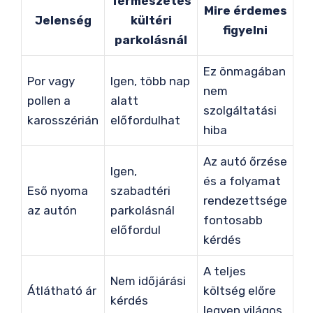
Természetes
Mire érdemes
Jelenség
kültéri
figyelni
parkolásnál
Ez önmagában
Por vagy
Igen, több nap
nem
pollen a
alatt
szolgáltatási
karosszérián
előfordulhat
hiba
Az autó őrzése
Igen,
és a folyamat
Eső nyoma
szabadtéri
rendezettsége
az autón
parkolásnál
fontosabb
előfordul
kérdés
A teljes
Nem időjárási
Átlátható ár
költség előre
kérdés
legyen világos