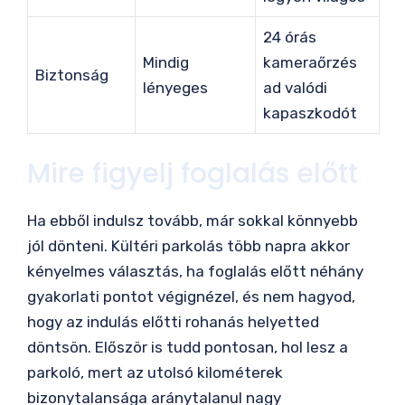
24 órás
Mindig
kameraőrzés
Biztonság
lényeges
ad valódi
kapaszkodót
Mire figyelj foglalás előtt
Ha ebből indulsz tovább, már sokkal könnyebb
jól dönteni. Kültéri parkolás több napra akkor
kényelmes választás, ha foglalás előtt néhány
gyakorlati pontot végignézel, és nem hagyod,
hogy az indulás előtti rohanás helyetted
döntsön. Először is tudd pontosan, hol lesz a
parkoló, mert az utolsó kilométerek
bizonytalansága aránytalanul nagy