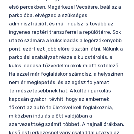
első percekben. Megérkezel Vecsésre, beállsz a
parkolóba, elvégzed a szükséges
adminisztrációt, és már indulsz is tovább az
ingyenes reptéri transzferrel a repülőtérre. Sok
utazó számára a kulcsleadás a legérzékenyebb
pont, ezért ezt jobb előre tisztán látni. Nálunk a
parkolási szabályzat része a kulcstárolás, a
kulcs leadása tűzvédelmi okok miatt kötelező.
Ha ezzel már foglaláskor számolsz, a helyszínen
nem ér meglepetés, és az egész folyamat
természetesebbnek hat. A kültéri parkolás
kapcsán gyakori tévhit, hogy az embernek
főként az autó felületével kell foglalkoznia,
miközben indulás előtt valójában a
szervezettség számít többet. A hajnali órákban,
késő esti érkezésnél vagy családdal utazva az