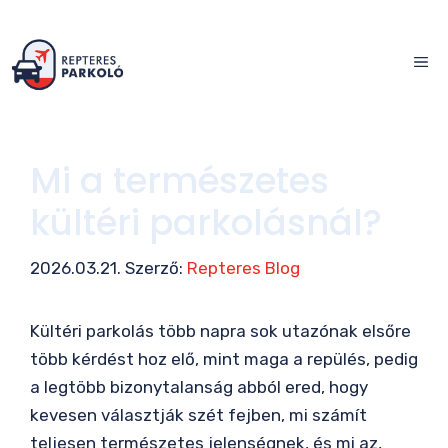
Kilépés
a
ME
tartalomba
Mi a természetes
kültéri parkolásnál?
2026.03.21.
Szerző:
Repteres Blog
Kültéri parkolás több napra sok utazónak elsőre
több kérdést hoz elő, mint maga a repülés, pedig
a legtöbb bizonytalanság abból ered, hogy
kevesen választják szét fejben, mi számít
teljesen természetes jelenségnek, és mi az,