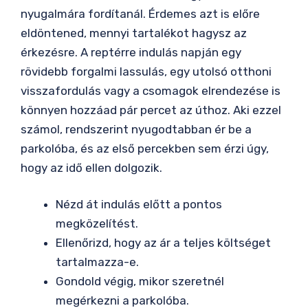
nyugalmára fordítanál. Érdemes azt is előre
eldöntened, mennyi tartalékot hagysz az
érkezésre. A reptérre indulás napján egy
rövidebb forgalmi lassulás, egy utolsó otthoni
visszafordulás vagy a csomagok elrendezése is
könnyen hozzáad pár percet az úthoz. Aki ezzel
számol, rendszerint nyugodtabban ér be a
parkolóba, és az első percekben sem érzi úgy,
hogy az idő ellen dolgozik.
Nézd át indulás előtt a pontos
megközelítést.
Ellenőrizd, hogy az ár a teljes költséget
tartalmazza-e.
Gondold végig, mikor szeretnél
megérkezni a parkolóba.