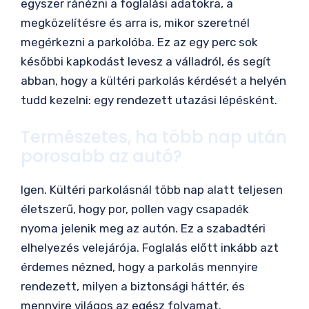
egyszer ránézni a foglalási adatokra, a
megközelítésre és arra is, mikor szeretnél
megérkezni a parkolóba. Ez az egy perc sok
későbbi kapkodást levesz a válladról, és segít
abban, hogy a kültéri parkolás kérdését a helyén
tudd kezelni: egy rendezett utazási lépésként.
Természetes, ha több nap után
porosabb az autó?
Igen. Kültéri parkolásnál több nap alatt teljesen
életszerű, hogy por, pollen vagy csapadék
nyoma jelenik meg az autón. Ez a szabadtéri
elhelyezés velejárója. Foglalás előtt inkább azt
érdemes nézned, hogy a parkolás mennyire
rendezett, milyen a biztonsági háttér, és
mennyire világos az egész folyamat.