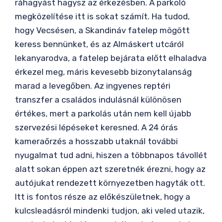
ráhagyást hagysz az érkezésben. A parkoló
megközelítése itt is sokat számít. Ha tudod,
hogy Vecsésen, a Skandináv fatelep mögött
keress bennünket, és az Almáskert utcáról
lekanyarodva, a fatelep bejárata előtt elhaladva
érkezel meg, máris kevesebb bizonytalanság
marad a levegőben. Az ingyenes reptéri
transzfer a családos indulásnál különösen
értékes, mert a parkolás után nem kell újabb
szervezési lépéseket keresned. A 24 órás
kameraőrzés a hosszabb utaknál további
nyugalmat tud adni, hiszen a többnapos távollét
alatt sokan éppen azt szeretnék érezni, hogy az
autójukat rendezett környezetben hagyták ott.
Itt is fontos része az előkészületnek, hogy a
kulcsleadásról mindenki tudjon, aki veled utazik,