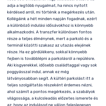
adja a legtöbb nyugalmat, ha nincs nyitott
kérdésed arról, mi történik a megérkezés után.
Kollégáink a hét minden napján fogadnak, ezért
a különböző indulási idősávokhoz is könnyebb
alkalmazkodni. A transzfer különösen fontos
része a teljes élménynek, mert a parkoló és a
terminál közötti szakasz az utazás elejének
része. Ha ez gördülékeny, sokkal könnyebb
fejben is továbblépni a parkolásról a repülésre.
Aki kisgyerekkel, idősebb családtaggal vagy sok
poggyásszal indul, annak ez még
látványosabban segít. A kültéri parkolást itt a
teljes szolgáltatás részeként érdemes nézni,
ahol számít a pontos megérkezés, a szabályok
világossága, a kulcsleadás előzetes ismerete és
az, hogy az indulásod ne váljon feleslegesen