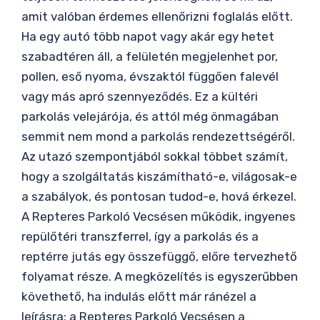
amit valóban érdemes ellenőrizni foglalás előtt.
Ha egy autó több napot vagy akár egy hetet
szabadtéren áll, a felületén megjelenhet por,
pollen, eső nyoma, évszaktól függően falevél
vagy más apró szennyeződés. Ez a kültéri
parkolás velejárója, és attól még önmagában
semmit nem mond a parkolás rendezettségéről.
Az utazó szempontjából sokkal többet számít,
hogy a szolgáltatás kiszámítható-e, világosak-e
a szabályok, és pontosan tudod-e, hová érkezel.
A Repteres Parkoló Vecsésen működik, ingyenes
repülőtéri transzferrel, így a parkolás és a
reptérre jutás egy összefüggő, előre tervezhető
folyamat része. A megközelítés is egyszerűbben
követhető, ha indulás előtt már ránézel a
leírásra: a Repteres Parkoló Vecsésen a