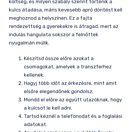
költség, és milyen szabály szerint történik a
kulcs átadása, máris kevesebb apró döntést kell
meghoznod a helyszínen. Ez a fajta
rendezettség a gyerekekre is átragad, mert az
indulás hangulata sokszor a felnőttek
nyugalmán múlik.
Készítsd össze előre azokat a
csomagokat, amelyek a transzferhez
kellenek.
Hagyj több időt az érkezésre, mint amit
elsőre elegendőnek gondolsz.
Mondd el előre az együtt utazóknak, hogy
a kulcsot le kell adni.
Tartsd kéznél a telefonodat és a foglalási
adatokat.