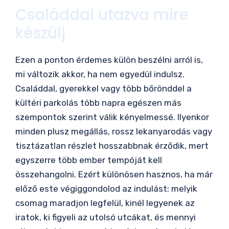
Családdal utazva mire
készülj
Ezen a ponton érdemes külön beszélni arról is,
mi változik akkor, ha nem egyedül indulsz.
Családdal, gyerekkel vagy több bőrönddel a
kültéri parkolás több napra egészen más
szempontok szerint válik kényelmessé. Ilyenkor
minden plusz megállás, rossz lekanyarodás vagy
tisztázatlan részlet hosszabbnak érződik, mert
egyszerre több ember tempóját kell
összehangolni. Ezért különösen hasznos, ha már
előző este végiggondolod az indulást: melyik
csomag maradjon legfelül, kinél legyenek az
iratok, ki figyeli az utolsó utcákat, és mennyi