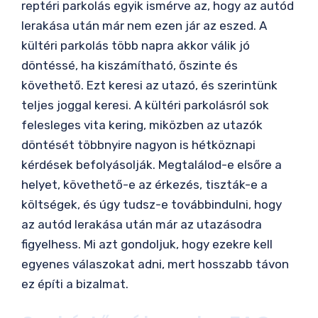
reptéri parkolás egyik ismérve az, hogy az autód
lerakása után már nem ezen jár az eszed. A
kültéri parkolás több napra akkor válik jó
döntéssé, ha kiszámítható, őszinte és
követhető. Ezt keresi az utazó, és szerintünk
teljes joggal keresi. A kültéri parkolásról sok
felesleges vita kering, miközben az utazók
döntését többnyire nagyon is hétköznapi
kérdések befolyásolják. Megtalálod-e elsőre a
helyet, követhető-e az érkezés, tiszták-e a
költségek, és úgy tudsz-e továbbindulni, hogy
az autód lerakása után már az utazásodra
figyelhess. Mi azt gondoljuk, hogy ezekre kell
egyenes válaszokat adni, mert hosszabb távon
ez építi a bizalmat.