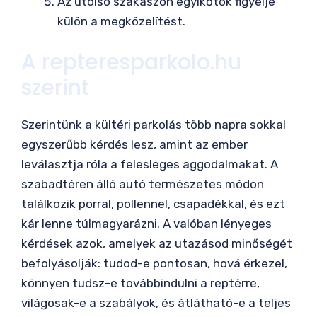
Az utolsó szakaszon egyikőtök figyelje
külön a megközelítést.
A repteresparkolo.hu
szerint
Szerintünk a kültéri parkolás több napra sokkal
egyszerűbb kérdés lesz, amint az ember
leválasztja róla a felesleges aggodalmakat. A
szabadtéren álló autó természetes módon
találkozik porral, pollennel, csapadékkal, és ezt
kár lenne túlmagyarázni. A valóban lényeges
kérdések azok, amelyek az utazásod minőségét
befolyásolják: tudod-e pontosan, hová érkezel,
könnyen tudsz-e továbbindulni a reptérre,
világosak-e a szabályok, és átlátható-e a teljes