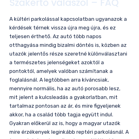
Szakértő válaszol – FAQ
A kültéri parkolással kapcsolatban ugyanazok a
kérdések térnek vissza újra meg újra, és ez
teljesen érthető. Az autó több napos
otthagyása mindig bizalmi döntés is, közben az
utazók jelentős része szeretné különválasztani
a természetes jelenségeket azoktól a
pontoktól, amelyek valóban számítanak a
foglalásnál. A legtöbben arra kíváncsiak,
mennyire normális, ha az autó porosabb lesz,
mit jelent a kulcsleadás a gyakorlatban, mit
tartalmaz pontosan az ár, és mire figyeljenek
akkor, ha a család több tagja együtt indul.
Gyakran előkerül az is, hogy a magyar utazók
mire érzékenyek leginkább reptéri parkolásnál. A