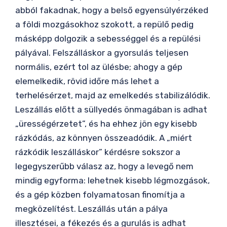
abból fakadnak, hogy a belső egyensúlyérzéked
a földi mozgásokhoz szokott, a repülő pedig
másképp dolgozik a sebességgel és a repülési
pályával. Felszálláskor a gyorsulás teljesen
normális, ezért tol az ülésbe; ahogy a gép
elemelkedik, rövid időre más lehet a
terhelésérzet, majd az emelkedés stabilizálódik.
Leszállás előtt a süllyedés önmagában is adhat
„ürességérzetet”, és ha ehhez jön egy kisebb
rázkódás, az könnyen összeadódik. A „miért
rázkódik leszálláskor” kérdésre sokszor a
legegyszerűbb válasz az, hogy a levegő nem
mindig egyforma: lehetnek kisebb légmozgások,
és a gép közben folyamatosan finomítja a
megközelítést. Leszállás után a pálya
illesztései, a fékezés és a gurulás is adhat