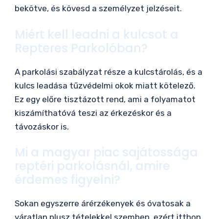
bekötve, és kövesd a személyzet jelzéseit.
Miért kell leadni a kulcsot a
Repteres Parkolóban?
A parkolási szabályzat része a kulcstárolás, és a
kulcs leadása tűzvédelmi okok miatt kötelező.
Ez egy előre tisztázott rend, ami a folyamatot
kiszámíthatóvá teszi az érkezéskor és a
távozáskor is.
Mi a magyar piac sajátossága
reptéri parkolásnál, amire
érdemes figyelni?
Sokan egyszerre árérzékenyek és óvatosak a
váratlan plusz tételekkel szemben, ezért itthon