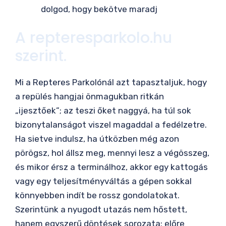
dolgod, hogy bekötve maradj
A repteresparkolo.hu
szerint.
Mi a Repteres Parkolónál azt tapasztaljuk, hogy
a repülés hangjai önmagukban ritkán
„ijesztőek”; az teszi őket naggyá, ha túl sok
bizonytalanságot viszel magaddal a fedélzetre.
Ha sietve indulsz, ha útközben még azon
pörögsz, hol állsz meg, mennyi lesz a végösszeg,
és mikor érsz a terminálhoz, akkor egy kattogás
vagy egy teljesítményváltás a gépen sokkal
könnyebben indít be rossz gondolatokat.
Szerintünk a nyugodt utazás nem hőstett,
hanem egyszerű döntések sorozata: előre