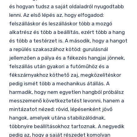
és hogyan tudsz a saját oldaladról nyugodtabb
lenni. Az első lépés az, hogy elfogadod:
felszálláskor és leszálláskor több a mozgó
alkatrész és több a beállítás, ezért több a hang
és több a testérzet is. A második, hogy a hangot
a repülés szakaszához kötöd: gurulásnál
jellemzően a pálya és a fékezés hangjai jönnek,
felszállás után gyakori a futóműhöz és a
fékszárnyakhoz köthető zaj, megközelítéskor
pedig ismét több a mechanikus átállás. A
harmadik, hogy nem egyetlen hangból próbálsz
messzemenő következtetést levonni, hanem a
mintázatot nézed: rövid, lépésenként jövő
hangok, amelyek utána stabilizálódnak,
többnyire beállításokhoz tartoznak. A negyedik
pedig az, hogy a saját részedet komolyan