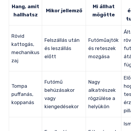
Hang, amit
Mi állhat
Mikor jellemző
é
hallhatsz
mögötte
t
Ál
Rövid
Felszállás után
Futóműajtók
röv
kattogás,
és leszállás
és reteszek
fu
mechanikus
előtt
mozgása
átá
zaj
fü
Elő
Futómű
Nagy
Tompa
ho
behúzásakor
alkatrészek
puffanás,
tes
vagy
rögzülése a
koppanás
ér
kiengedésekor
helyükön
pil
Is