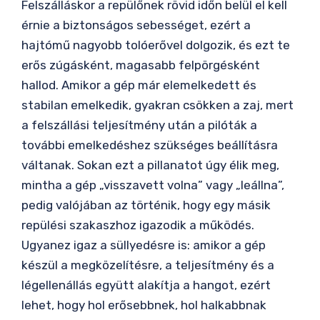
Felszálláskor a repülőnek rövid időn belül el kell
érnie a biztonságos sebességet, ezért a
hajtómű nagyobb tolóerővel dolgozik, és ezt te
erős zúgásként, magasabb felpörgésként
hallod. Amikor a gép már elemelkedett és
stabilan emelkedik, gyakran csökken a zaj, mert
a felszállási teljesítmény után a pilóták a
további emelkedéshez szükséges beállításra
váltanak. Sokan ezt a pillanatot úgy élik meg,
mintha a gép „visszavett volna” vagy „leállna”,
pedig valójában az történik, hogy egy másik
repülési szakaszhoz igazodik a működés.
Ugyanez igaz a süllyedésre is: amikor a gép
készül a megközelítésre, a teljesítmény és a
légellenállás együtt alakítja a hangot, ezért
lehet, hogy hol erősebbnek, hol halkabbnak