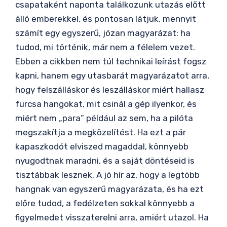
csapataként naponta találkozunk utazás előtt
álló emberekkel, és pontosan látjuk, mennyit
számít egy egyszerű, józan magyarázat: ha
tudod, mi történik, már nem a félelem vezet.
Ebben a cikkben nem túl technikai leírást fogsz
kapni, hanem egy utasbarát magyarázatot arra,
hogy felszálláskor és leszálláskor miért hallasz
furcsa hangokat, mit csinál a gép ilyenkor, és
miért nem „para” például az sem, ha a pilóta
megszakítja a megközelítést. Ha ezt a pár
kapaszkodót elviszed magaddal, könnyebb
nyugodtnak maradni, és a saját döntéseid is
tisztábbak lesznek. A jó hír az, hogy a legtöbb
hangnak van egyszerű magyarázata, és ha ezt
előre tudod, a fedélzeten sokkal könnyebb a
figyelmedet visszaterelni arra, amiért utazol. Ha