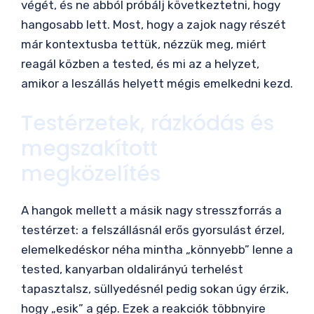
végét, és ne abból próbálj következtetni, hogy
hangosabb lett. Most, hogy a zajok nagy részét
már kontextusba tettük, nézzük meg, miért
reagál közben a tested, és mi az a helyzet,
amikor a leszállás helyett mégis emelkedni kezd.
Testérzetek, rázkódás és
megszakított
megközelítés
A hangok mellett a másik nagy stresszforrás a
testérzet: a felszállásnál erős gyorsulást érzel,
elemelkedéskor néha mintha „könnyebb” lenne a
tested, kanyarban oldalirányú terhelést
tapasztalsz, süllyedésnél pedig sokan úgy érzik,
hogy „esik” a gép. Ezek a reakciók többnyire