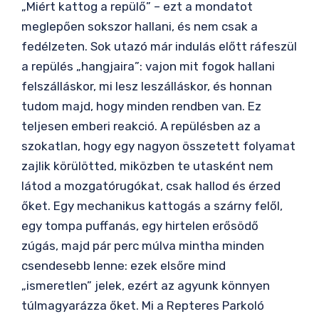
„Miért kattog a repülő” – ezt a mondatot
meglepően sokszor hallani, és nem csak a
fedélzeten. Sok utazó már indulás előtt ráfeszül
a repülés „hangjaira”: vajon mit fogok hallani
felszálláskor, mi lesz leszálláskor, és honnan
tudom majd, hogy minden rendben van. Ez
teljesen emberi reakció. A repülésben az a
szokatlan, hogy egy nagyon összetett folyamat
zajlik körülötted, miközben te utasként nem
látod a mozgatórugókat, csak hallod és érzed
őket. Egy mechanikus kattogás a szárny felől,
egy tompa puffanás, egy hirtelen erősödő
zúgás, majd pár perc múlva mintha minden
csendesebb lenne: ezek elsőre mind
„ismeretlen” jelek, ezért az agyunk könnyen
túlmagyarázza őket. Mi a Repteres Parkoló