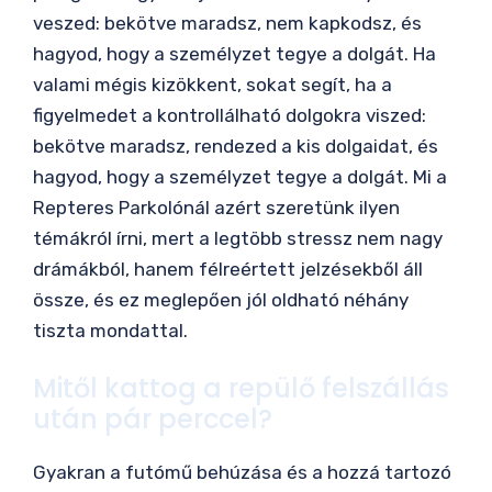
veszed: bekötve maradsz, nem kapkodsz, és
hagyod, hogy a személyzet tegye a dolgát. Ha
valami mégis kizökkent, sokat segít, ha a
figyelmedet a kontrollálható dolgokra viszed:
bekötve maradsz, rendezed a kis dolgaidat, és
hagyod, hogy a személyzet tegye a dolgát. Mi a
Repteres Parkolónál azért szeretünk ilyen
témákról írni, mert a legtöbb stressz nem nagy
drámákból, hanem félreértett jelzésekből áll
össze, és ez meglepően jól oldható néhány
tiszta mondattal.
Mitől kattog a repülő felszállás
után pár perccel?
Gyakran a futómű behúzása és a hozzá tartozó