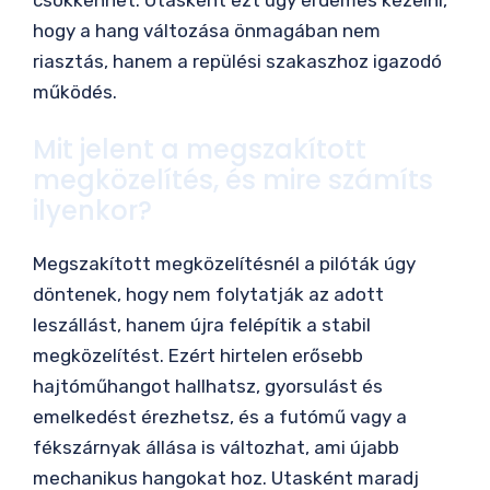
hogy a hang változása önmagában nem
riasztás, hanem a repülési szakaszhoz igazodó
működés.
Mit jelent a megszakított
megközelítés, és mire számíts
ilyenkor?
Megszakított megközelítésnél a pilóták úgy
döntenek, hogy nem folytatják az adott
leszállást, hanem újra felépítik a stabil
megközelítést. Ezért hirtelen erősebb
hajtóműhangot hallhatsz, gyorsulást és
emelkedést érezhetsz, és a futómű vagy a
fékszárnyak állása is változhat, ami újabb
mechanikus hangokat hoz. Utasként maradj