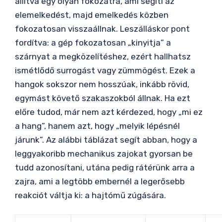
állítva egy olyan fokozatra, ami segíti az
elemelkedést, majd emelkedés közben
fokozatosan visszaállnak. Leszálláskor pont
fordítva: a gép fokozatosan „kinyitja” a
szárnyat a megközelítéshez, ezért hallhatsz
ismétlődő surrogást vagy zümmögést. Ezek a
hangok sokszor nem hosszúak, inkább rövid,
egymást követő szakaszokból állnak. Ha ezt
előre tudod, már nem azt kérdezed, hogy „mi ez
a hang”, hanem azt, hogy „melyik lépésnél
járunk”. Az alábbi táblázat segít abban, hogy a
leggyakoribb mechanikus zajokat gyorsan be
tudd azonosítani, utána pedig rátérünk arra a
zajra, ami a legtöbb embernél a legerősebb
reakciót váltja ki: a hajtómű zúgására.