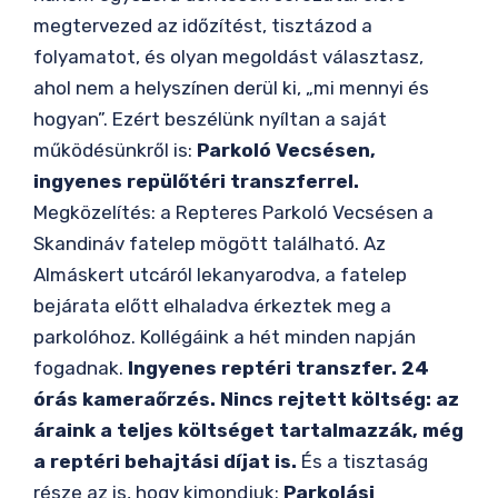
megtervezed az időzítést, tisztázod a
folyamatot, és olyan megoldást választasz,
ahol nem a helyszínen derül ki, „mi mennyi és
hogyan”. Ezért beszélünk nyíltan a saját
működésünkről is:
Parkoló Vecsésen,
ingyenes repülőtéri transzferrel.
Megközelítés: a Repteres Parkoló Vecsésen a
Skandináv fatelep mögött található. Az
Almáskert utcáról lekanyarodva, a fatelep
bejárata előtt elhaladva érkeztek meg a
parkolóhoz. Kollégáink a hét minden napján
fogadnak.
Ingyenes reptéri transzfer.
24
órás kameraőrzés.
Nincs rejtett költség: az
áraink a teljes költséget tartalmazzák, még
a reptéri behajtási díjat is.
És a tisztaság
része az is, hogy kimondjuk:
Parkolási