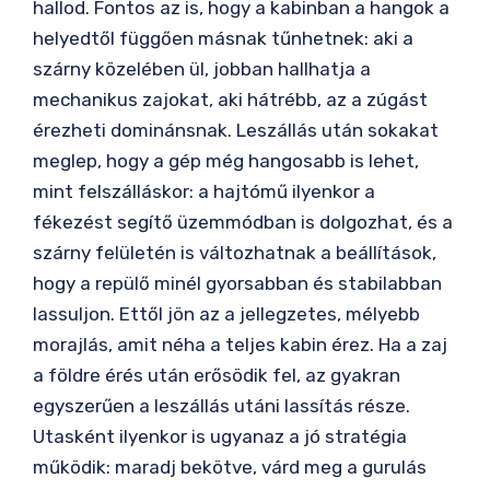
hallod. Fontos az is, hogy a kabinban a hangok a
helyedtől függően másnak tűnhetnek: aki a
szárny közelében ül, jobban hallhatja a
mechanikus zajokat, aki hátrébb, az a zúgást
érezheti dominánsnak. Leszállás után sokakat
meglep, hogy a gép még hangosabb is lehet,
mint felszálláskor: a hajtómű ilyenkor a
fékezést segítő üzemmódban is dolgozhat, és a
szárny felületén is változhatnak a beállítások,
hogy a repülő minél gyorsabban és stabilabban
lassuljon. Ettől jön az a jellegzetes, mélyebb
morajlás, amit néha a teljes kabin érez. Ha a zaj
a földre érés után erősödik fel, az gyakran
egyszerűen a leszállás utáni lassítás része.
Utasként ilyenkor is ugyanaz a jó stratégia
működik: maradj bekötve, várd meg a gurulás