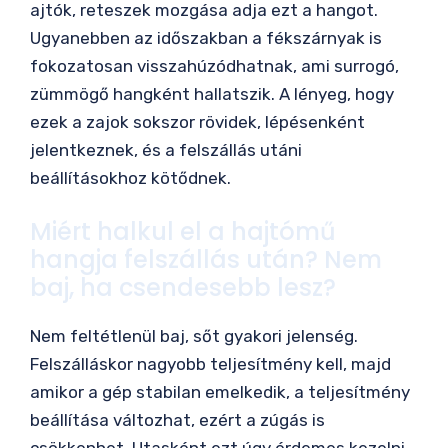
ajtók, reteszek mozgása adja ezt a hangot.
Ugyanebben az időszakban a fékszárnyak is
fokozatosan visszahúzódhatnak, ami surrogó,
zümmögő hangként hallatszik. A lényeg, hogy
ezek a zajok sokszor rövidek, lépésenként
jelentkeznek, és a felszállás utáni
beállításokhoz kötődnek.
Miért halkul el a hajtómű
hangja felszállás után? Nem
baj, ha csendesebb lesz?
Nem feltétlenül baj, sőt gyakori jelenség.
Felszálláskor nagyobb teljesítmény kell, majd
amikor a gép stabilan emelkedik, a teljesítmény
beállítása változhat, ezért a zúgás is
csökkenhet. Utasként ezt úgy érdemes kezelni,