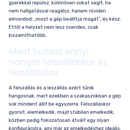
gyerekkel repülsz, különösen sokat segít, ha
nem hallgatással reagálsz, hanem röviden
elmondod: „most a gép beállítja magát”, és kész.
Ettől a helyzet nem lesz csendes, csak
kiszámíthatóbb.
Miért hallasz ennyi
hangot felszálláskor és
leszálláskor
A felszállás és a leszállás azért tűnik
hangosnak, mert ezekben a szakaszokban a gép
sok mindent állít be egyszerre. Felszálláskor
gyorsít, elemelkedik, majd stabilan emelkedik,
közben pedig fokozatosan átvált egy olyan
konfigurációra, ami már az emelkedéshez ideális.