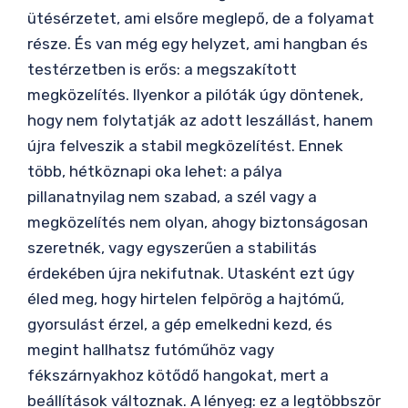
ütésérzetet, ami elsőre meglepő, de a folyamat
része. És van még egy helyzet, ami hangban és
testérzetben is erős: a megszakított
megközelítés. Ilyenkor a pilóták úgy döntenek,
hogy nem folytatják az adott leszállást, hanem
újra felveszik a stabil megközelítést. Ennek
több, hétköznapi oka lehet: a pálya
pillanatnyilag nem szabad, a szél vagy a
megközelítés nem olyan, ahogy biztonságosan
szeretnék, vagy egyszerűen a stabilitás
érdekében újra nekifutnak. Utasként ezt úgy
éled meg, hogy hirtelen felpörög a hajtómű,
gyorsulást érzel, a gép emelkedni kezd, és
megint hallhatsz futóműhöz vagy
fékszárnyakhoz kötődő hangokat, mert a
beállítások változnak. A lényeg: ez a legtöbbször