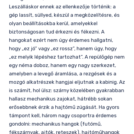
Leszálláskor ennek az ellenkezője történik: a
gép lassít, süllyed, készül a megközelítésre, és
olyan beállításokba kerül, amelyekkel
biztonságosan tud érkezni és fékezni. A
hangokat ezért nem úgy érdemes hallgatni,
hogy „ez jó” vagy „ez rossz”, hanem úgy, hogy
„ez melyik lépéshez tartozhat”. A repülőgép nem
egy néma doboz, hanem egy nagy szerkezet,
amelyben a levegő áramlása, a rezgések és a
mozgó alkatrészek hangjai eljutnak a kabinig. Az
is számít, hol ülsz: szárny közelében gyakrabban
hallasz mechanikus zajokat, hátrébb sokan
erősebbnek érzik a hajtómű zúgását. Ha gyors
támpont kell, három nagy csoportra érdemes
gondolni: mechanikus hangok (futómű,
fékszárnyak, ajtók, reteszek), hajtóműhangok