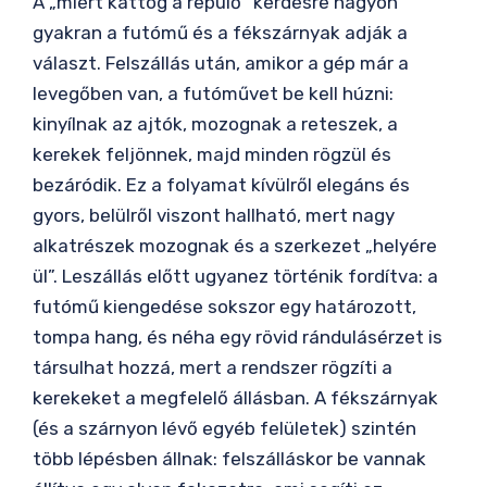
A „miért kattog a repülő” kérdésre nagyon
gyakran a futómű és a fékszárnyak adják a
választ. Felszállás után, amikor a gép már a
levegőben van, a futóművet be kell húzni:
kinyílnak az ajtók, mozognak a reteszek, a
kerekek feljönnek, majd minden rögzül és
bezáródik. Ez a folyamat kívülről elegáns és
gyors, belülről viszont hallható, mert nagy
alkatrészek mozognak és a szerkezet „helyére
ül”. Leszállás előtt ugyanez történik fordítva: a
futómű kiengedése sokszor egy határozott,
tompa hang, és néha egy rövid rándulásérzet is
társulhat hozzá, mert a rendszer rögzíti a
kerekeket a megfelelő állásban. A fékszárnyak
(és a szárnyon lévő egyéb felületek) szintén
több lépésben állnak: felszálláskor be vannak