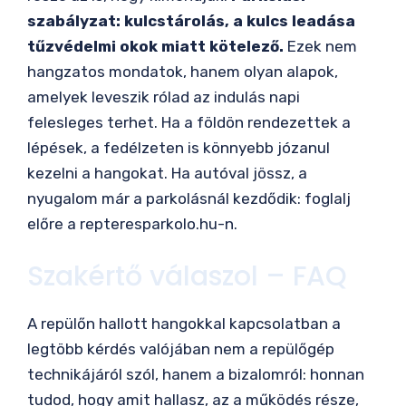
szabályzat: kulcstárolás, a kulcs leadása
tűzvédelmi okok miatt kötelező.
Ezek nem
hangzatos mondatok, hanem olyan alapok,
amelyek leveszik rólad az indulás napi
felesleges terhet. Ha a földön rendezettek a
lépések, a fedélzeten is könnyebb józanul
kezelni a hangokat. Ha autóval jössz, a
nyugalom már a parkolásnál kezdődik: foglalj
előre a repteresparkolo.hu-n.
Szakértő válaszol – FAQ
A repülőn hallott hangokkal kapcsolatban a
legtöbb kérdés valójában nem a repülőgép
technikájáról szól, hanem a bizalomról: honnan
tudod, hogy amit hallasz, az a működés része,