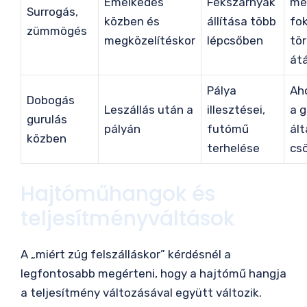
Emelkedés
Fékszárnyak
me
Surrogás,
közben és
állítása több
fo
zümmögés
megközelítéskor
lépcsőben
tör
átá
Pálya
Aho
Dobogás
Leszállás után a
illesztései,
a g
gurulás
pályán
futómű
ál
közben
terhelése
cs
Hajtóműhangok és
teljesítményváltások
A „miért zúg felszálláskor” kérdésnél a
legfontosabb megérteni, hogy a hajtómű hangja
a teljesítmény változásával együtt változik.