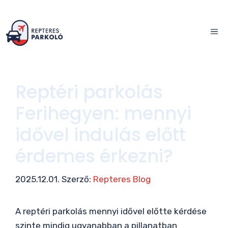
Kilépés
a
ME
tartalomba
Reptéri parkolás
Ferihegyen: mennyi
idővel indulás előtt
érdemes érkezni?
2025.12.01.
Szerző:
Repteres Blog
A reptéri parkolás mennyi idővel előtte kérdése
szinte mindig ugyanabban a pillanatban