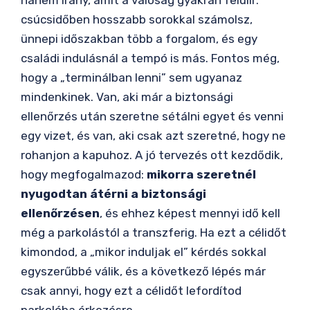
hanem irány, amit a valóság gyakran felülír:
csúcsidőben hosszabb sorokkal számolsz,
ünnepi időszakban több a forgalom, és egy
családi indulásnál a tempó is más. Fontos még,
hogy a „terminálban lenni” sem ugyanaz
mindenkinek. Van, aki már a biztonsági
ellenőrzés után szeretne sétálni egyet és venni
egy vizet, és van, aki csak azt szeretné, hogy ne
rohanjon a kapuhoz. A jó tervezés ott kezdődik,
hogy megfogalmazod:
mikorra szeretnél
nyugodtan átérni a biztonsági
ellenőrzésen
, és ehhez képest mennyi idő kell
még a parkolástól a transzferig. Ha ezt a célidőt
kimondod, a „mikor induljak el” kérdés sokkal
egyszerűbbé válik, és a következő lépés már
csak annyi, hogy ezt a célidőt lefordítod