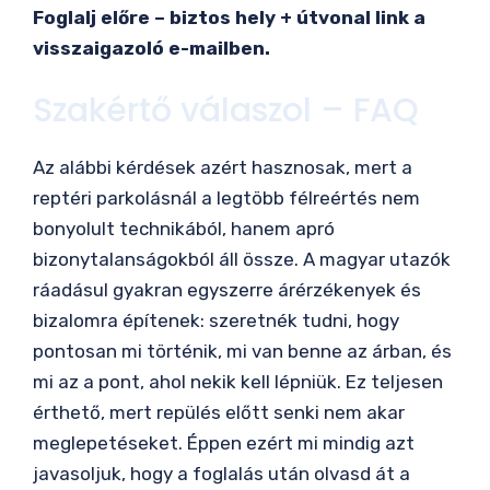
Foglalj előre – biztos hely + útvonal link a
visszaigazoló e-mailben.
Szakértő válaszol – FAQ
Az alábbi kérdések azért hasznosak, mert a
reptéri parkolásnál a legtöbb félreértés nem
bonyolult technikából, hanem apró
bizonytalanságokból áll össze. A magyar utazók
ráadásul gyakran egyszerre árérzékenyek és
bizalomra építenek: szeretnék tudni, hogy
pontosan mi történik, mi van benne az árban, és
mi az a pont, ahol nekik kell lépniük. Ez teljesen
érthető, mert repülés előtt senki nem akar
meglepetéseket. Éppen ezért mi mindig azt
javasoljuk, hogy a foglalás után olvasd át a