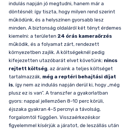
indulás napján jó megtudni, hanem már a
döntésnél: így tiszta, hogy milyen rend szerint
működünk, és a helyszínen gyorsabb lesz
minden. A biztonság oldaláról két tényt érdemes
kiemelni: a területen
24 órás kameraőrzés
működik, és a folyamat zárt, rendezett
környezetben zajlik. A költségeknél pedig
kifejezetten utazóbarát elvet követünk:
nincs
rejtett költség
, az áraink a teljes költséget
tartalmazzák,
még a reptéri behajtási díjat
is
, így nem az indulás napján derül ki, hogy „még
plusz ez is van”. A transzfer a gyakorlatban
gyors: nappal jellemzően 8–10 perc körüli,
éjszaka gyakran 4–5 percnyi a távolság,
forgalomtól függően. Visszaérkezéskor
figyelemmel kísérjük a járatot, de leszállás után