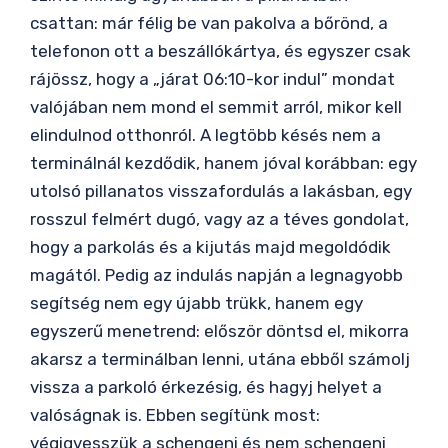
csattan: már félig be van pakolva a bőrönd, a
telefonon ott a beszállókártya, és egyszer csak
rájössz, hogy a „járat 06:10-kor indul” mondat
valójában nem mond el semmit arról, mikor kell
elindulnod otthonról. A legtöbb késés nem a
terminálnál kezdődik, hanem jóval korábban: egy
utolsó pillanatos visszafordulás a lakásban, egy
rosszul felmért dugó, vagy az a téves gondolat,
hogy a parkolás és a kijutás majd megoldódik
magától. Pedig az indulás napján a legnagyobb
segítség nem egy újabb trükk, hanem egy
egyszerű menetrend: először döntsd el, mikorra
akarsz a terminálban lenni, utána ebből számolj
vissza a parkoló érkezésig, és hagyj helyet a
valóságnak is. Ebben segítünk most:
végigvesszük a schengeni és nem schengeni