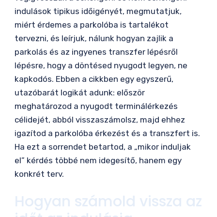
indulások tipikus időigényét, megmutatjuk,
miért érdemes a parkolóba is tartalékot
tervezni, és leírjuk, nálunk hogyan zajlik a
parkolás és az ingyenes transzfer lépésről
lépésre, hogy a döntésed nyugodt legyen, ne
kapkodós. Ebben a cikkben egy egyszerű,
utazóbarát logikát adunk: először
meghatározod a nyugodt terminálérkezés
célidejét, abból visszaszámolsz, majd ehhez
igazítod a parkolóba érkezést és a transzfert is.
Ha ezt a sorrendet betartod, a „mikor induljak
el” kérdés többé nem idegesítő, hanem egy
konkrét terv.
Hogyan számold vissza az