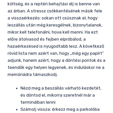
költség, és a reptéri behajtási díj is benne van
az árban. A stressz csökkentésének másik fele
a visszaérkezés: sokan ott csúsznak el, hogy
leszállás után még keresgélnek, bizonytalanok,
mikor kell telefonálni, hova kell menni. Ha ezt
előre átolvasod és fejben elpróbálod, a
hazaérkezésed is nyugodtabb lesz. A következő
rövid lista nem azért van, hogy „még egy papírt”
adjunk, hanem azért, hogy a döntési pontok és a
teendők egy helyen legyenek, és induláskor ne a
memóriádra támaszkodj.
Nézd meg a beszállás várható kezdetét,
és döntsd el, mikorra szeretnél már a
terminálban lenni
Számolj vissza: érkezz meg a parkolóba