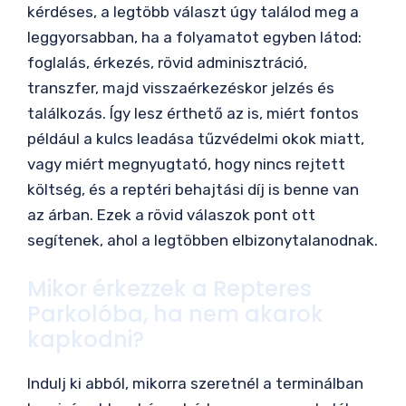
kérdéses, a legtöbb választ úgy találod meg a
leggyorsabban, ha a folyamatot egyben látod:
foglalás, érkezés, rövid adminisztráció,
transzfer, majd visszaérkezéskor jelzés és
találkozás. Így lesz érthető az is, miért fontos
például a kulcs leadása tűzvédelmi okok miatt,
vagy miért megnyugtató, hogy nincs rejtett
költség, és a reptéri behajtási díj is benne van
az árban. Ezek a rövid válaszok pont ott
segítenek, ahol a legtöbben elbizonytalanodnak.
Mikor érkezzek a Repteres
Parkolóba, ha nem akarok
kapkodni?
Indulj ki abból, mikorra szeretnél a terminálban