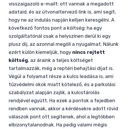
visszaigazoló e-mailt: ott vannak a megadott
adataid, és az útvonaltervező link is, ami segít,
hogy ne az indulás napján kelljen keresgélni. A
következő fontos pont a költség: ha egy
szolgáltatónál csak a helyszínen derül ki egy
plusz díj, az azonnal megöli a nyugalmat. Nálunk
ezért külön kiemeljük, hogy
nincs rejtett
költség
, az áraink a teljes költséget
tartalmazzák, még a reptéri behajtási díjat is.
Végül a folyamat része a kulcs leadása is, ami
tűzvédelmi okok miatt kötelező, és a parkolási
szabályzat alapján zajlik, a kulcstárolás
rendjével együtt. Ha ezek a pontok a fejedben
rendben vannak, akkor a kérdésekre adott rövid
válaszok pont ott segítenek, ahol a legtöbben
elbizonytalanodnak. Ha pedig valami mégis