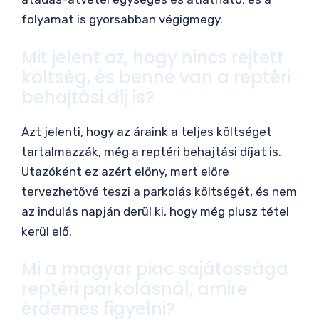
folyamat is gyorsabban végigmegy.
Mit jelent az, hogy nincs rejtett
költség, és benne van a reptéri
behajtási díj is?
Azt jelenti, hogy az áraink a teljes költséget
tartalmazzák, még a reptéri behajtási díjat is.
Utazóként ez azért előny, mert előre
tervezhetővé teszi a parkolás költségét, és nem
az indulás napján derül ki, hogy még plusz tétel
kerül elő.
Mi a magyar piac sajátossága
reptéri parkolásnál, amire
érdemes figyelni?