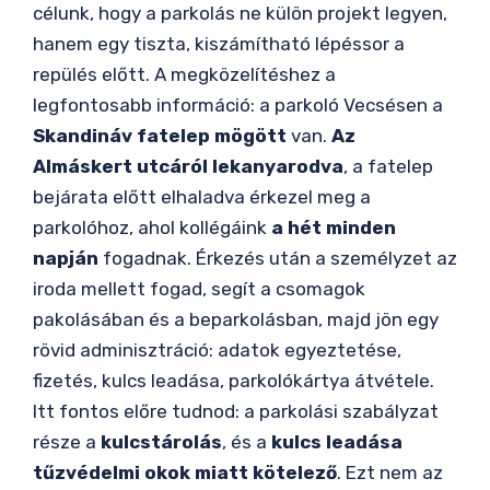
célunk, hogy a parkolás ne külön projekt legyen,
hanem egy tiszta, kiszámítható lépéssor a
repülés előtt. A megközelítéshez a
legfontosabb információ: a parkoló Vecsésen a
Skandináv fatelep mögött
van.
Az
Almáskert utcáról lekanyarodva
, a fatelep
bejárata előtt elhaladva érkezel meg a
parkolóhoz, ahol kollégáink
a hét minden
napján
fogadnak. Érkezés után a személyzet az
iroda mellett fogad, segít a csomagok
pakolásában és a beparkolásban, majd jön egy
rövid adminisztráció: adatok egyeztetése,
fizetés, kulcs leadása, parkolókártya átvétele.
Itt fontos előre tudnod: a parkolási szabályzat
része a
kulcstárolás
, és a
kulcs leadása
tűzvédelmi okok miatt kötelező
. Ezt nem az