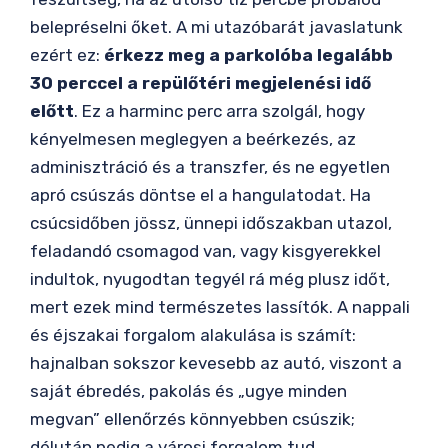
belepréselni őket. A mi utazóbarát javaslatunk
ezért ez:
érkezz meg a parkolóba legalább
30 perccel a repülőtéri megjelenési idő
előtt
. Ez a harminc perc arra szolgál, hogy
kényelmesen meglegyen a beérkezés, az
adminisztráció és a transzfer, és ne egyetlen
apró csúszás döntse el a hangulatodat. Ha
csúcsidőben jössz, ünnepi időszakban utazol,
feladandó csomagod van, vagy kisgyerekkel
indultok, nyugodtan tegyél rá még plusz időt,
mert ezek mind természetes lassítók. A nappali
és éjszakai forgalom alakulása is számít:
hajnalban sokszor kevesebb az autó, viszont a
saját ébredés, pakolás és „ugye minden
megvan” ellenőrzés könnyebben csúszik;
délután pedig a városi forgalom tud