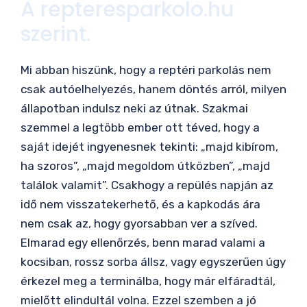
A repteresparkolo.hu
szerint.
Mi abban hiszünk, hogy a reptéri parkolás nem
csak autóelhelyezés, hanem döntés arról, milyen
állapotban indulsz neki az útnak. Szakmai
szemmel a legtöbb ember ott téved, hogy a
saját idejét ingyenesnek tekinti: „majd kibírom,
ha szoros”, „majd megoldom útközben”, „majd
találok valamit”. Csakhogy a repülés napján az
idő nem visszatekerhető, és a kapkodás ára
nem csak az, hogy gyorsabban ver a szíved.
Elmarad egy ellenőrzés, benn marad valami a
kocsiban, rossz sorba állsz, vagy egyszerűen úgy
érkezel meg a terminálba, hogy már elfáradtál,
mielőtt elindultál volna. Ezzel szemben a jó