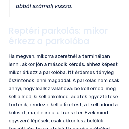
abból számolj vissza.
Reptéri parkolás: mikor
érkezz a parkolóba
Ha megvan, mikorra szeretnél a terminálban
lenni, akkor jön a második kérdés: ehhez képest
mikor érkezz a parkolóba. Itt érdemes tényleg
őszintének lenni magaddal. A parkolás nem csak
annyi, hogy leállsz valahová: be kell érned, meg
kell állnod, ki kell pakolnod, adatok egyeztetése
történik, rendezni kell a fizetést, át kell adnod a
kulcsot, majd elindul a transzfer. Ezek mind
egyszerű lépések, csak akkor lesz belőlük
feszültség, ha az utolsó tíz percbe próbálod