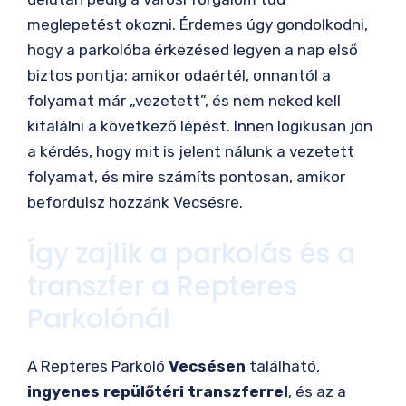
meglepetést okozni. Érdemes úgy gondolkodni,
hogy a parkolóba érkezésed legyen a nap első
biztos pontja: amikor odaértél, onnantól a
folyamat már „vezetett”, és nem neked kell
kitalálni a következő lépést. Innen logikusan jön
a kérdés, hogy mit is jelent nálunk a vezetett
folyamat, és mire számíts pontosan, amikor
befordulsz hozzánk Vecsésre.
Így zajlik a parkolás és a
transzfer a Repteres
Parkolónál
A Repteres Parkoló
Vecsésen
található,
ingyenes repülőtéri transzferrel
, és az a