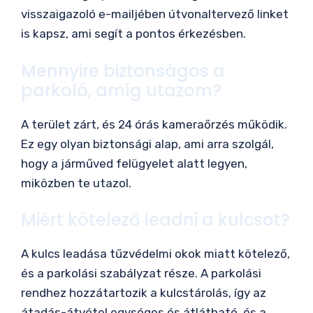
visszaigazoló e-mailjében útvonaltervező linket
is kapsz, ami segít a pontos érkezésben.
Mennyire biztonságos a
parkoló, amíg utazom?
A terület zárt, és 24 órás kameraőrzés működik.
Ez egy olyan biztonsági alap, ami arra szolgál,
hogy a járműved felügyelet alatt legyen,
miközben te utazol.
Miért kötelező leadni a kulcsot?
A kulcs leadása tűzvédelmi okok miatt kötelező,
és a parkolási szabályzat része. A parkolási
rendhez hozzátartozik a kulcstárolás, így az
átadás-átvétel egységes és átlátható, és a