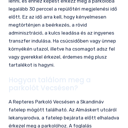
lenni, és ehhez képest érkezz meg a parkolóba
legalább 30 perccel a repülőtéri megjelenési idő
előtt. Ez az idő arra kell, hogy kényelmesen
megtörténjen a beérkezés, a rövid
adminisztráció, a kulcs leadása és az ingyenes
transzfer indulása. Ha csúcsidőben vagy ünnep
környékén utazol, illetve ha csomagot adsz fel
vagy gyerekkel érkezel, érdemes még plusz
tartalékot is hagyni.
Hogyan találom meg a
parkolót Vecsésen?
A Repteres Parkoló Vecsésen a Skandináv
fatelep mögött található. Az Almáskert utcáról
lekanyarodva, a fatelep bejárata előtt elhaladva
érkezel meg a parkolóhoz. A foglalás