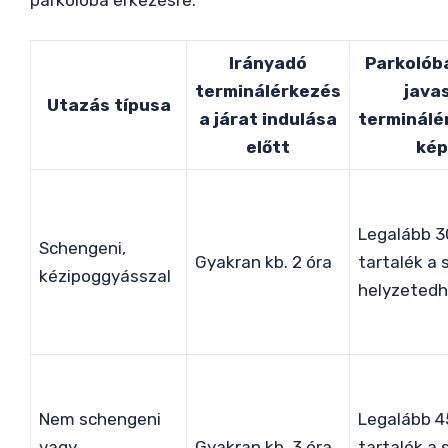
parkolóba érkezésre.
Irányadó
Parkolób
terminálérkezés
javas
Utazás típusa
a járat indulása
terminálé
előtt
kép
Legalább 3
Schengeni,
Gyakran kb. 2 óra
tartalék a 
kézipoggyásszal
helyzetedh
Nem schengeni
Legalább 4
vagy
Gyakran kb. 3 óra
tartalék a 