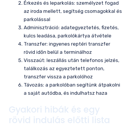
Érkezés és leparkolás: személyzet fogad
az iroda mellett, segítség csomagokkal és
parkolással
Adminisztráció: adategyeztetés, fizetés,
kulcs leadása, parkolókártya átvétele
Transzfer: ingyenes reptéri transzfer
rövid időn belül a terminálhoz
Visszaút: leszállás után telefonos jelzés,
találkozás az egyeztetett ponton,
transzfer vissza a parkolóhoz
Távozás: a parkolóban segítünk átpakolni
a saját autódba, és indulhatsz haza
Gyakori hibák és egy
rövid indulás előtti lista