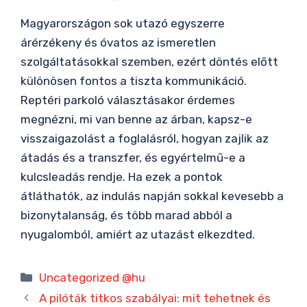
Magyarországon sok utazó egyszerre
árérzékeny és óvatos az ismeretlen
szolgáltatásokkal szemben, ezért döntés előtt
különösen fontos a tiszta kommunikáció.
Reptéri parkoló választásakor érdemes
megnézni, mi van benne az árban, kapsz-e
visszaigazolást a foglalásról, hogyan zajlik az
átadás és a transzfer, és egyértelmű-e a
kulcsleadás rendje. Ha ezek a pontok
átláthatók, az indulás napján sokkal kevesebb a
bizonytalanság, és több marad abból a
nyugalomból, amiért az utazást elkezdted.
Kategória
Uncategorized @hu
A pilóták titkos szabályai: mit tehetnek és