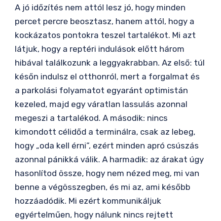
A jó időzítés nem attól lesz jó, hogy minden
percet percre beosztasz, hanem attól, hogy a
kockázatos pontokra teszel tartalékot. Mi azt
látjuk, hogy a reptéri indulások előtt három
hibával találkozunk a leggyakrabban. Az első: túl
későn indulsz el otthonról, mert a forgalmat és
a parkolási folyamatot egyaránt optimistán
kezeled, majd egy váratlan lassulás azonnal
megeszi a tartalékod. A második: nincs
kimondott célidőd a terminálra, csak az lebeg,
hogy „oda kell érni”, ezért minden apró csúszás
azonnal pánikká válik. A harmadik: az árakat úgy
hasonlítod össze, hogy nem nézed meg, mi van
benne a végösszegben, és mi az, ami később
hozzáadódik. Mi ezért kommunikáljuk
egyértelműen, hogy nálunk nincs rejtett