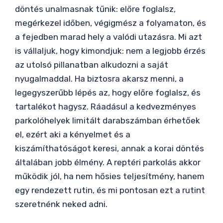
döntés unalmasnak tűnik: előre foglalsz,
megérkezel időben, végigmész a folyamaton, és
a fejedben marad hely a valódi utazásra. Mi azt
is vállaljuk, hogy kimondjuk: nem a legjobb érzés
az utolsó pillanatban alkudozni a saját
nyugalmaddal. Ha biztosra akarsz menni, a
legegyszerűbb lépés az, hogy előre foglalsz, és
tartalékot hagysz. Ráadásul a kedvezményes
parkolóhelyek limitált darabszámban érhetőek
el, ezért aki a kényelmet és a
kiszámíthatóságot keresi, annak a korai döntés
általában jobb élmény. A reptéri parkolás akkor
működik jól, ha nem hősies teljesítmény, hanem
egy rendezett rutin, és mi pontosan ezt a rutint
szeretnénk neked adni.